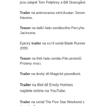
jsou údajně Tom Pelphrey a Bill Skarsgård.
Trailer
na animovanou sérii Avatar: Seven
Havens.
Teaser
na další řadu seriálového Percyho
Jacksona.
Epický
trailer
na sci-fi seriál Blade Runner
2099.
Teaser
na třetí řadu seriálu Pán prstenů:
Prsteny moci.
Trailer
na druhý díl Magické posedlosti.
Trailer
na třetí díl Enoly Holmes
najdete online na YouTube.
Trailer
na seriál The Five Star Weekend s