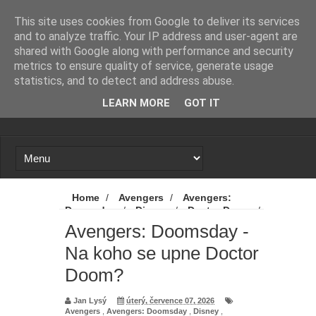
Novinky
Loading...
This site uses cookies from Google to deliver its services
and to analyze traffic. Your IP address and user-agent are
shared with Google along with performance and security
metrics to ensure quality of service, generate usage
statistics, and to detect and address abuse.
LEARN MORE
GOT IT
Home
/
Avengers
/
Avengers:
Doomsday
/
Disney
/
Doctor Doom
/
Marvel
/
MCU
/
Novinky
/
Avengers: Doomsday -
Avengers: Doomsday - Na koho se upne
Na koho se upne Doctor
Doctor Doom?
Doom?
Jan Lysý
úterý, července 07, 2026
Avengers
,
Avengers: Doomsday
,
Disney
,