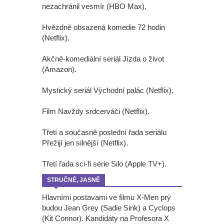
nezachránil vesmír (HBO Max).
Hvězdně obsazená komedie 72 hodin
(Netflix).
Akčně-komediální seriál Jízda o život
(Amazon).
Mystický seriál Východní palác (Netflix).
Film Navždy srdcerváči (Netflix).
Třetí a současně poslední řada seriálu
Přežijí jen silnější (Netflix).
Třetí řada sci-fi série Silo (Apple TV+).
STRUČNĚ, JASNĚ
Hlavními postavami ve filmu X-Men prý
budou Jean Grey (Sadie Sink) a Cyclops
(Kit Connor). Kandidáty na Profesora X