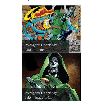
Avengers: Doomsday -
Jaké to bude m...
Avengers: Doomsday -
Jaké nápady mě...