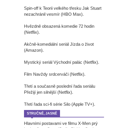
Spin-off k Teorii velkého třesku Jak Stuart
nezachránil vesmír (HBO Max).
Hvězdně obsazená komedie 72 hodin
(Netflix).
Akčně-komediální seriál Jízda o život
(Amazon).
Mystický seriál Východní palác (Netflix).
Film Navždy srdcerváči (Netflix).
Třetí a současně poslední řada seriálu
Přežijí jen silnější (Netflix).
Třetí řada sci-fi série Silo (Apple TV+).
STRUČNĚ, JASNĚ
Hlavními postavami ve filmu X-Men prý