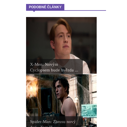
PODOBNÉ ČLÁNKY
X-Men: Novým
Cyclopsem bude hvězda ...
Spider-Man: Zbrusu nový