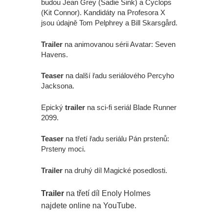
budou Jean Grey (Sadie Sink) a Cyclops
(Kit Connor). Kandidáty na Profesora X
jsou údajně Tom Pelphrey a Bill Skarsgård.
Trailer
na animovanou sérii Avatar: Seven
Havens.
Teaser
na další řadu seriálového Percyho
Jacksona.
Epický
trailer
na sci-fi seriál Blade Runner
2099.
Teaser
na třetí řadu seriálu Pán prstenů:
Prsteny moci.
Trailer
na druhý díl Magické posedlosti.
Trailer
na třetí díl Enoly Holmes
najdete online na YouTube.