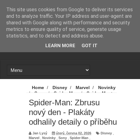
Novinky
Loading...
This site uses cookies from Google to deliver its services
and to analyze traffic. Your IP address and user-agent are
shared with Google along with performance and security
metrics to ensure quality of service, generate usage
statistics, and to detect and address abuse.
LEARN MORE
GOT IT
Home
/
Disney
/
Marvel
/
Novinky
/
Sony
/
Spider-Man
/
Spider-Man:
Brand New Day
/
Spider-Man: Zbrusu
Spider-Man: Zbrusu
nový den
/
Spider-Man: Zbrusu nový den
nový den - Plakáty
- Plakáty odhalily detaily o příběhu
odhalily detaily o příběhu
Jan Lysý
úterý, června 02, 2026
Disney
,
Marvel
,
Novinky
,
Sony
,
Spider-Man
,