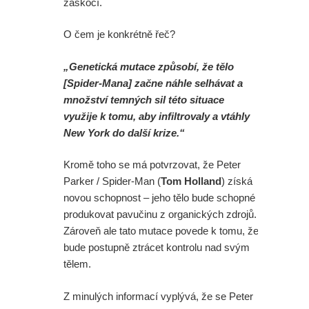
zaskočí.
O čem je konkrétně řeč?
„Genetická mutace způsobí, že tělo
[Spider-Mana] začne náhle selhávat a
množství temných sil této situace
využije k tomu, aby infiltrovaly a vtáhly
New York do další krize.“
Kromě toho se má potvrzovat, že Peter
Parker / Spider-Man (
Tom Holland
) získá
novou schopnost – jeho tělo bude schopné
produkovat pavučinu z organických zdrojů.
Zároveň ale tato mutace povede k tomu, že
bude postupně ztrácet kontrolu nad svým
tělem.
Z minulých informací vyplývá, že se Peter