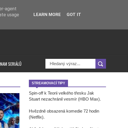
ser-agent
rate usage
LEARN MORE
GOT IT
NAM SERIÁLŮ
STREAMOVACÍ TIPY
Spin-off k Teorii velkého třesku Jak
Stuart nezachránil vesmír (HBO Max).
Hvězdně obsazená komedie 72 hodin
(Netflix).