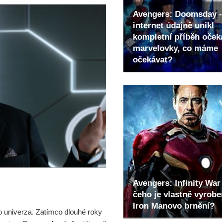
Avengers: Doomsday -
internet údajně unikl
kompletní příběh oče
marvelovky, co máme
očekávat?
Avengers: Infinity War 
čeho je vlastně vyrob
Iron Manovo brnění?
 univerza. Zatímco dlouhé roky