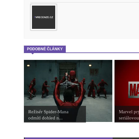
PODOBNÉ ČLÁNKY
Režisér Spider-Mana
Marvel pr
odmítl dohled n...
seriálovou