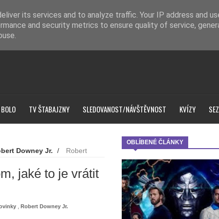
liver its services and to analyze traffic. Your IP address and u
rmance and security metrics to ensure quality of service, gene
buse.
 BOLO
TV ŠTABAJZNY
SLEDOVANOST/NÁVŠTĚVNOST
KVÍZY
SEZ
OBLÍBENÉ ČLÁNKY
bert Downey Jr.
/
Robert
jiné roli
, jaké to je vrátit
ovinky
,
Robert Downey Jr.