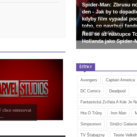
Spider-Man: Zbrusu n
den - Jak by to dopadl
kdyby film vypadal po
toho, co navrhují fan
Ne moc dobře
Řeší se už nástupce 
Hollanda jako Spider
ŠTÍTKY
Avengers
Captain America
DC Comics
Deadpool
Fantastická Zvířata A Kde Je Na
ý chce omezovat
Hra O Trůny
Iron Man
M
...
Simpsonovi
Strážci Galaxie
TV Šťabajzny
Teorie Velké