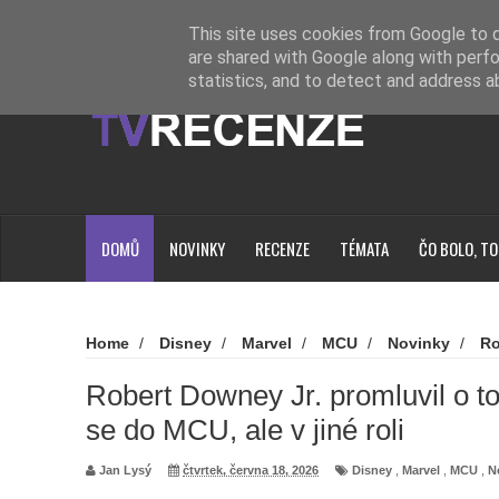
Novinky
Loading...
This site uses cookies from Google to de
are shared with Google along with perfo
statistics, and to detect and address a
DOMŮ
NOVINKY
RECENZE
TÉMATA
ČO BOLO, TO
Home
/
Disney
/
Marvel
/
MCU
/
Novinky
/
Ro
Downey Jr. promluvil o tom, jaké to je vrátit se do MCU, ale v 
Robert Downey Jr. promluvil o tom
se do MCU, ale v jiné roli
Jan Lysý
čtvrtek, června 18, 2026
Disney
,
Marvel
,
MCU
,
N