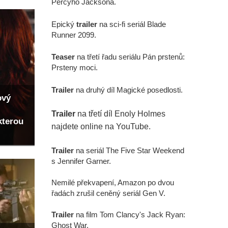
Percyho Jacksona.
Epický
trailer
na sci-fi seriál Blade
Runner 2099.
Teaser
na třetí řadu seriálu Pán prstenů:
Prsteny moci.
Trailer
na druhý díl Magické posedlosti.
ový
Trailer
na třetí díl Enoly Holmes
kterou
najdete online na YouTube.
Trailer
na seriál The Five Star Weekend
s Jennifer Garner.
Nemilé překvapení, Amazon po dvou
řadách zrušil ceněný seriál Gen V.
Trailer
na film Tom Clancy's Jack Ryan:
Ghost War.