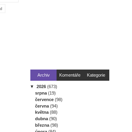
ad
Archiv
Komentáře
Kategorie
▼
2026
(673)
srpna
(19)
července
(98)
června
(94)
května
(88)
dubna
(90)
března
(98)
února
(84)