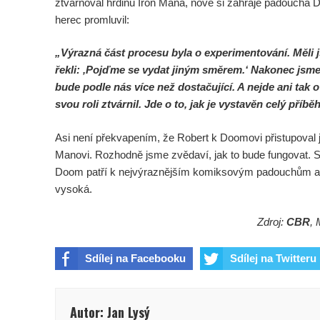
ztvárňoval hrdinu Iron Mana, nově si zahraje padoucha D
herec promluvil:
„Výrazná část procesu byla o experimentování. Měli
řekli: ‚Pojďme se vydat jiným směrem.‘ Nakonec jsme
bude podle nás více než dostačující. A nejde ani tak
svou roli ztvárnil. Jde o to, jak je vystavěn celý příbě
Asi není překvapením, že Robert k Doomovi přistupoval
Manovi. Rozhodně jsme zvědaví, jak to bude fungovat. S
Doom patří k nejvýraznějším komiksovým padouchům a 
vysoká.
Zdroj:
CBR
, 
Sdílej na Facebooku
Sdílej na Twitteru
Autor: Jan Lysý