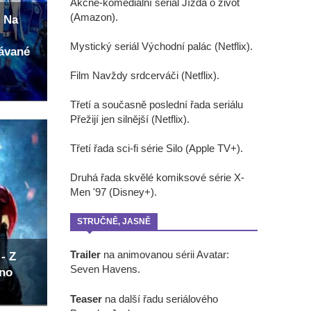
Akčně-komediální seriál Jízda o život
(Amazon).
 Na
Mystický seriál Východní palác (Netflix).
kávané
Film Navždy srdcerváči (Netflix).
Třetí a současně poslední řada seriálu
Přežijí jen silnější (Netflix).
Třetí řada sci-fi série Silo (Apple TV+).
Druhá řada skvělé komiksové série X-
Men '97 (Disney+).
STRUČNĚ, JASNĚ
Trailer
na animovanou sérii Avatar:
- Z
Seven Havens.
eno
Teaser
na další řadu seriálového