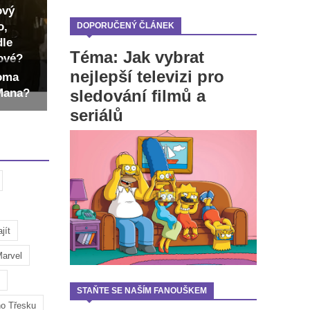
ový
o,
DOPORUČENÝ ČLÁNEK
dle
Téma: Jak vybrat
dové?
nejlepší televizi pro
Toma
sledování filmů a
-Mana?
seriálů
jít
arvel
STAŇTE SE NAŠÍM FANOUŠKEM
ho Třesku