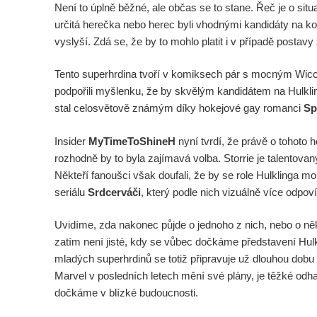
Není to úplně běžné, ale občas se to stane. Řeč je o situ
určitá herečka nebo herec byli vhodnými kandidáty na konk
vyslyší. Zdá se, že by to mohlo platit i v případě postav
Tento superhrdina tvoří v komiksech pár s mocným Wicc
podpořili myšlenku, že by skvělým kandidátem na Hulkli
stal celosvětově známým díky hokejové gay romanci
Spa
Insider
MyTimeToShineH
nyní tvrdí, že právě o tohoto
rozhodně by to byla zajímavá volba. Storrie je talentova
Někteří fanoušci však doufali, že by se role Hulklinga m
seriálu
Srdcerváči
, který podle nich vizuálně více odpo
Uvidíme, zda nakonec půjde o jednoho z nich, nebo o něk
zatím není jisté, kdy se vůbec dočkáme představení Hul
mladých superhrdinů se totiž připravuje už dlouhou dobu
Marvel v posledních letech mění své plány, je těžké odh
dočkáme v blízké budoucnosti.