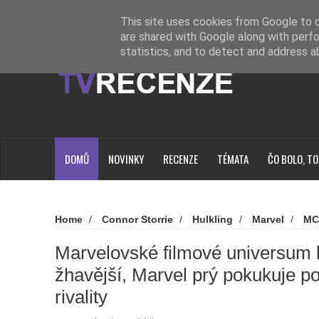
Novinky
Loading...
This site uses cookies from Google to de
are shared with Google along with perfo
statistics, and to detect and address a
DOMŮ
NOVINKY
RECENZE
TÉMATA
ČO BOLO, TO
Home
/
Connor Storrie
/
Hulkling
/
Marvel
/
MC
filmové universum by mohlo být žhavější, Marvel prý pokukuje
Marvelovské filmové universum 
žhavější, Marvel prý pokukuje po
rivality