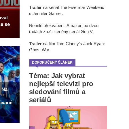
Trailer
na seriál The Five Star Weekend
s Jennifer Garner.
ovat
ce se
Nemilé překvapení, Amazon po dvou
řadách zrušil ceněný seriál Gen V.
Trailer
na film Tom Clancy's Jack Ryan:
Ghost War.
DOPORUČENÝ ČLÁNEK
Téma: Jak vybrat
nejlepší televizi pro
 Na
sledování filmů a
seriálů
kávané