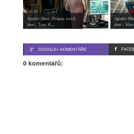
Spider-Man: Zbrusu nový
Spider-Ma
den - Tom H...
den - Sám 
FACE
GOOGLE+ KOMENTÁŘE
0 komentářů: