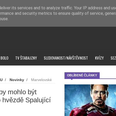
liver its services and to analyze traffic. Your IP address and u
rmance and security metrics to ensure quality of service, gene
buse.
 BOLO
TV ŠTABAJZNY
SLEDOVANOST/NÁVŠTĚVNOST
KVÍZY
SEZ
OBLÍBENÉ ČLÁNKY
U
/
Novinky
/
Marvelovské
 po hvězdě Spalující rivality
by mohlo být
 hvězdě Spalující