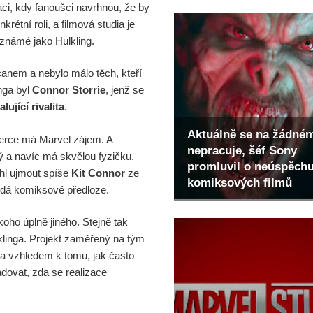
aci, kdy fanoušci navrhnou, že by
rétní roli, a filmová studia je
y známé jako Hulkling.
anem a nebylo málo těch, kteří
nga byl
Connor Storrie
, jenž se
lující rivalita
.
Aktuálně se na žádné
 herce má Marvel zájem. A
nepracuje, šéf Sony
ný a navíc má skvělou fyzičku.
promluvil o neúspěch
ohl ujmout spíše
Kit Connor
ze
komiksových filmů
vídá komiksové předloze.
oho úplně jiného. Stejně tak
klinga. Projekt zaměřený na tým
 a vzhledem k tomu, jak často
adovat, zda se realizace