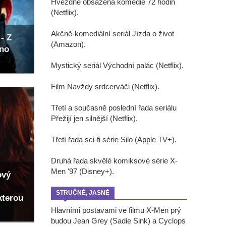
Hvězdně obsazená komedie 72 hodin
(Netflix).
Akčně-komediální seriál Jízda o život
- Z
(Amazon).
eno
Mystický seriál Východní palác (Netflix).
Film Navždy srdcerváči (Netflix).
Třetí a současně poslední řada seriálu
Přežijí jen silnější (Netflix).
Třetí řada sci-fi série Silo (Apple TV+).
Druhá řada skvělé komiksové série X-
Men '97 (Disney+).
ový
STRUČNĚ, JASNĚ
kterou
Hlavními postavami ve filmu X-Men prý
budou Jean Grey (Sadie Sink) a Cyclops