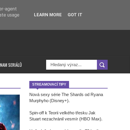
ser-agent
rate usage
LEARN MORE
GOT IT
NAM SERIÁLŮ
STREAMOVACÍ TIPY
Nová sexy série The Shards od Ryana
Murphyho (Disney+).
Spin-off k Teorii velkého třesku Jak
Stuart nezachránil vesmír (HBO Max).