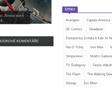
ŠTÍTKY
n: Zbrusu nový
Avengers
Captain America
š...
DC Comics
Deadpool
Fantastická Zvířata A Kde Je Na
BOOKOVÉ KOMENTÁŘE
Hra O Trůny
Iron Man
M
Simpsonovi
Strážci Galaxie
TV Šťabajzny
Teorie Velké
The Flash
The Walking De
Vikings
Živí Mrtví