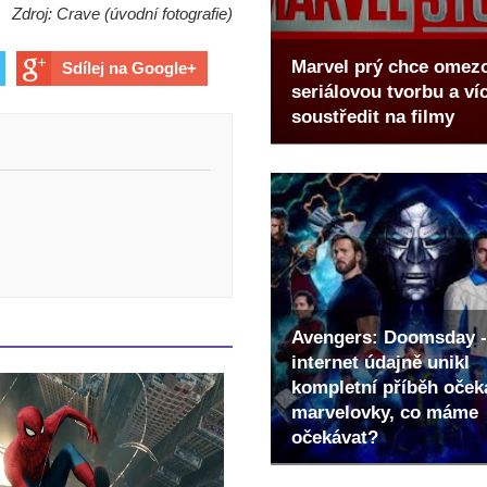
Zdroj: Crave (úvodní fotografie)
Marvel prý chce omez
Sdílej na Google+
seriálovou tvorbu a ví
soustředit na filmy
Avengers: Doomsday -
internet údajně unikl
kompletní příběh oče
marvelovky, co máme
očekávat?