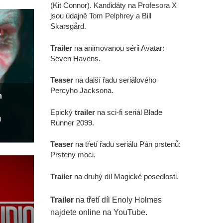
(Kit Connor). Kandidáty na Profesora X
jsou údajně Tom Pelphrey a Bill
Skarsgård.
Trailer
na animovanou sérii Avatar:
Seven Havens.
Teaser
na další řadu seriálového
Percyho Jacksona.
m
Epický
trailer
na sci-fi seriál Blade
u
Runner 2099.
Teaser
na třetí řadu seriálu Pán prstenů:
Prsteny moci.
Trailer
na druhý díl Magické posedlosti.
Trailer
na třetí díl Enoly Holmes
najdete online na YouTube.