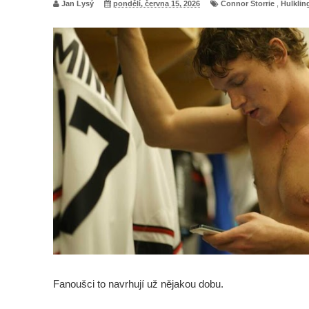
Jan Lysý
pondělí, června 15, 2026
Connor Storrie
,
Hulklin
Fanoušci to navrhují už nějakou dobu.