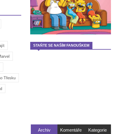
jít
STAŇTE SE NAŠÍM FANOUŠKEM
arvel
ho Třesku
ad
Archiv
Komentáře
Kategorie