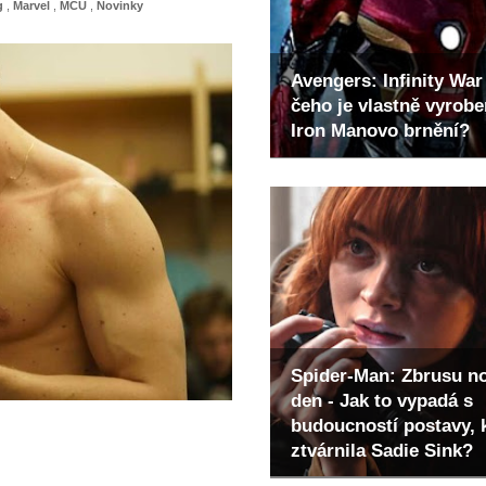
g
,
Marvel
,
MCU
,
Novinky
Avengers: Infinity War 
čeho je vlastně vyrob
Iron Manovo brnění?
Spider-Man: Zbrusu n
den - Jak to vypadá s
budoucností postavy, 
ztvárnila Sadie Sink?