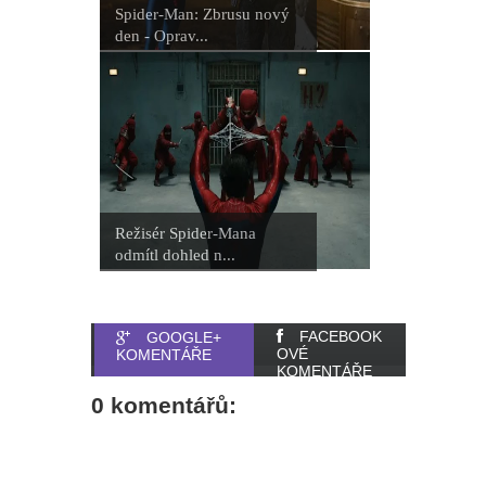
Spider-Man: Zbrusu nový
den - Oprav...
Režisér Spider-Mana
odmítl dohled n...
FACEBOOK
GOOGLE+
OVÉ
KOMENTÁŘE
KOMENTÁŘE
0 komentářů: