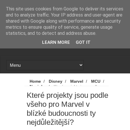
Novinky
Loading...
This site uses cookies from Google to deliver its services
and to analyze traffic. Your IP address and user-agent are
shared with Google along with performance and security
metrics to ensure quality of service, generate usage
statistics, and to detect and address abuse.
LEARN MORE
GOT IT
Home
/
Disney
/
Marvel
/
MCU
/
Novinky
/
Které projekty jsou podle
všeho pro Marvel v blízké budoucnosti ty
Které projekty jsou podle
nejdůležitější?
všeho pro Marvel v
blízké budoucnosti ty
nejdůležitější?