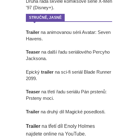
Druhá řada skvělé komiksové série X-Men
'97 (Disney+).
STRUČNĚ, JASNĚ
Trailer
na animovanou sérii Avatar: Seven
Havens.
Teaser
na další řadu seriálového Percyho
Jacksona.
Epický
trailer
na sci-fi seriál Blade Runner
2099.
Teaser
na třetí řadu seriálu Pán prstenů:
Prsteny moci.
Trailer
na druhý díl Magické posedlosti.
Trailer
na třetí díl Enoly Holmes
najdete online na YouTube.