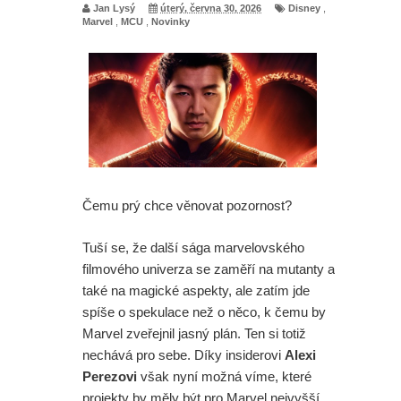
Jan Lysý
úterý, června 30, 2026
Disney
,
Marvel
,
MCU
,
Novinky
Čemu prý chce věnovat pozornost?
Tuší se, že další sága marvelovského
filmového univerza se zaměří na mutanty a
také na magické aspekty, ale zatím jde
spíše o spekulace než o něco, k čemu by
Marvel zveřejnil jasný plán. Ten si totiž
nechává pro sebe. Díky insiderovi
Alexi
Perezovi
však nyní možná víme, které
projekty by měly být pro Marvel nejvyšší