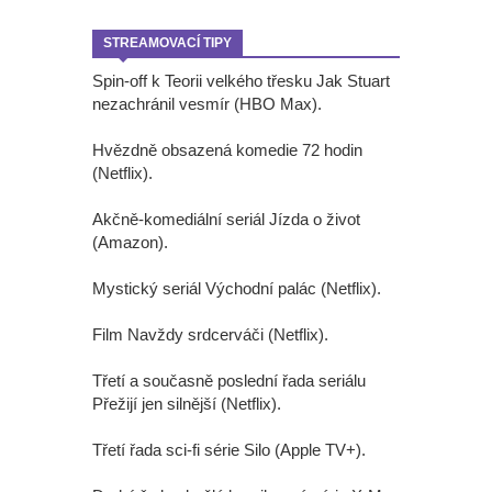
STREAMOVACÍ TIPY
Spin-off k Teorii velkého třesku Jak Stuart
nezachránil vesmír (HBO Max).
Hvězdně obsazená komedie 72 hodin
(Netflix).
Akčně-komediální seriál Jízda o život
(Amazon).
Mystický seriál Východní palác (Netflix).
Film Navždy srdcerváči (Netflix).
Třetí a současně poslední řada seriálu
Přežijí jen silnější (Netflix).
Třetí řada sci-fi série Silo (Apple TV+).