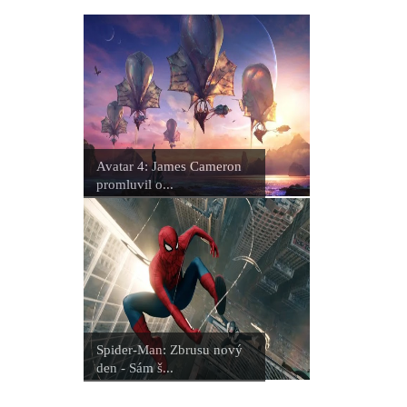
Avatar 4: James Cameron
promluvil o...
Spider-Man: Zbrusu nový
den - Sám š...