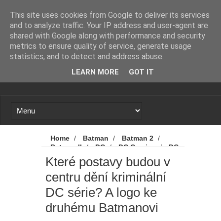
Novinky
Loading...
This site uses cookies from Google to deliver its services
and to analyze traffic. Your IP address and user-agent are
shared with Google along with performance and security
metrics to ensure quality of service, generate usage
statistics, and to detect and address abuse.
LEARN MORE
GOT IT
Home
/
Batman
/
Batman 2
/
Batman II
/
DC
/
DC Comics
/
DC
Studios
/
Novinky
/
Které postavy
Které postavy budou v
budou v centru dění kriminální DC série? A
centru dění kriminální
logo ke druhému Batmanovi
DC série? A logo ke
druhému Batmanovi