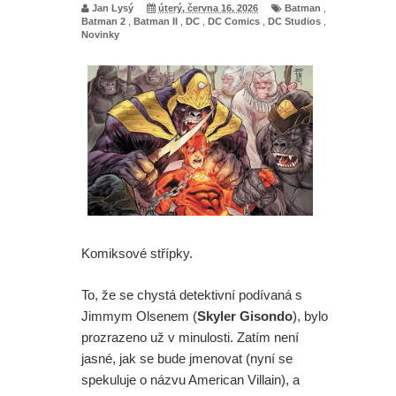
Jan Lysý
úterý, června 16, 2026
Batman
,
Batman 2
,
Batman II
,
DC
,
DC Comics
,
DC Studios
,
Novinky
Komiksové střípky.
To, že se chystá detektivní podívaná s
Jimmym Olsenem (
Skyler Gisondo
), bylo
prozrazeno už v minulosti. Zatím není
jasné, jak se bude jmenovat (nyní se
spekuluje o názvu American Villain), a