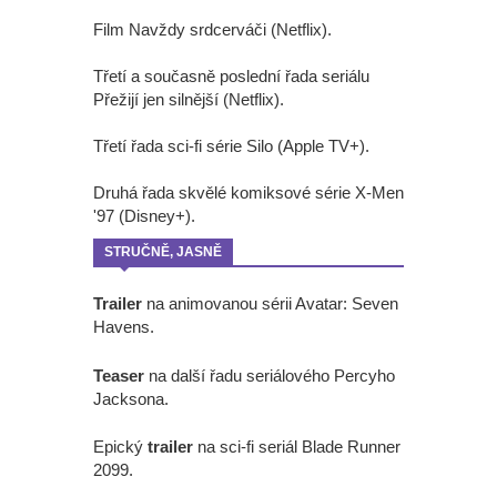
Film Navždy srdcerváči (Netflix).
Třetí a současně poslední řada seriálu
Přežijí jen silnější (Netflix).
Třetí řada sci-fi série Silo (Apple TV+).
Druhá řada skvělé komiksové série X-Men
'97 (Disney+).
STRUČNĚ, JASNĚ
Trailer
na animovanou sérii Avatar: Seven
Havens.
Teaser
na další řadu seriálového Percyho
Jacksona.
Epický
trailer
na sci-fi seriál Blade Runner
2099.