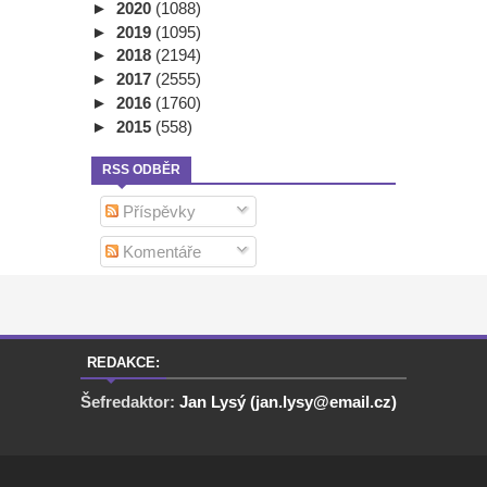
►
2020
(1088)
►
2019
(1095)
►
2018
(2194)
►
2017
(2555)
►
2016
(1760)
►
2015
(558)
RSS ODBĚR
Příspěvky
Komentáře
REDAKCE:
Šefredaktor:
Jan Lysý (jan.lysy@email.cz)