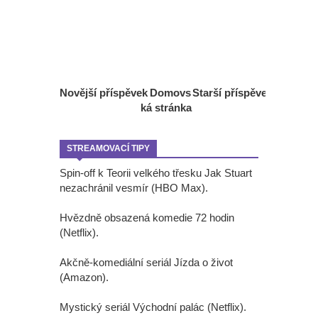
Novější příspěvek
Domovs
Starší příspěvek
ká stránka
STREAMOVACÍ TIPY
Spin-off k Teorii velkého třesku Jak Stuart
nezachránil vesmír (HBO Max).
Hvězdně obsazená komedie 72 hodin
(Netflix).
Akčně-komediální seriál Jízda o život
(Amazon).
Mystický seriál Východní palác (Netflix).