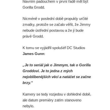
hlavním padouchem v první řadě měl být
Gorilla Grodd.
Nicméně v poslední době propukly určité
zmatky, protože se začalo věřit, že Jimmy
nebude ústřední postavou a že jí bude
právě Grodd.
K tomu se vyjádřil spolušéf DC Studios
James Gunn
:
„Je to seriál jak o Jimmym, tak o Gorilla
Groddovi. Je to jedna z mých
nejoblíbenějších věcí a natáčet se začne
brzy.“
Kamery se tedy rozjedou v dohledné době,
ale datum premiéry zatím stanoveno
nebylo.