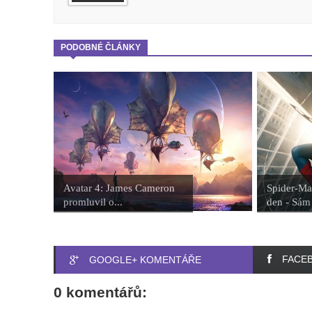
PODOBNÉ ČLÁNKY
Avatar 4: James Cameron
Spider-Ma
promluvil o...
den - Sám 
FACE
GOOGLE+ KOMENTÁŘE
0 komentářů: