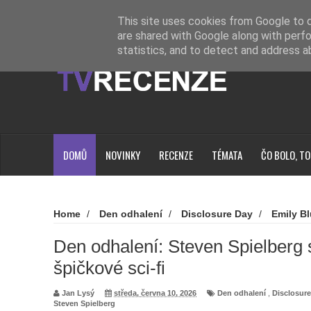
Novinky
Loading...
This site uses cookies from Google to de
are shared with Google along with perfo
statistics, and to detect and address a
DOMŮ
NOVINKY
RECENZE
TÉMATA
ČO BOLO, TO
Home
/
Den odhalení
/
Disclosure Day
/
Emily Bl
Spielberg
/
Den odhalení: Steven Spielberg se vrací a přin
Den odhalení: Steven Spielberg s
špičkové sci-fi
Jan Lysý
středa, června 10, 2026
Den odhalení
,
Disclosur
Steven Spielberg