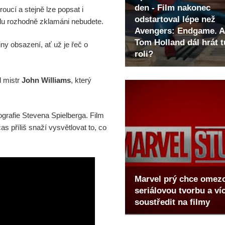
den - Film nakonec
oucí a stejně lze popsat i
odstartoval lépe než
du rozhodně zklamáni nebudete.
Avengers: Endgame. A
Tom Holland dál hrát t
ny obsazení, ať už je řeč o
roli?
l mistr
John Williams
, který
mografie Stevena Spielberga. Film
s příliš snaží vysvětlovat to, co
.
Marvel prý chce omez
seriálovou tvorbu a ví
soustředit na filmy