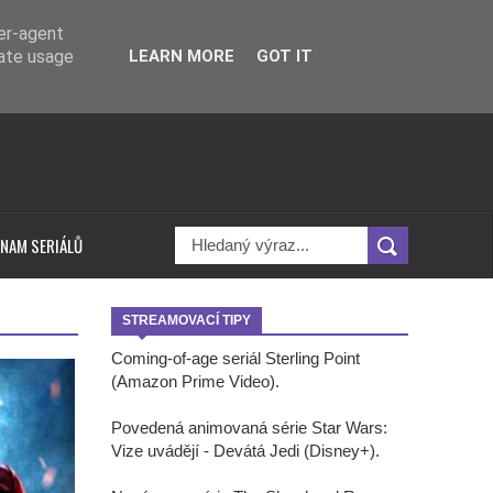
ser-agent
rate usage
LEARN MORE
GOT IT
NAM SERIÁLŮ
STREAMOVACÍ TIPY
Coming-of-age seriál Sterling Point
(Amazon Prime Video).
Povedená animovaná série Star Wars:
Vize uvádějí - Devátá Jedi (Disney+).