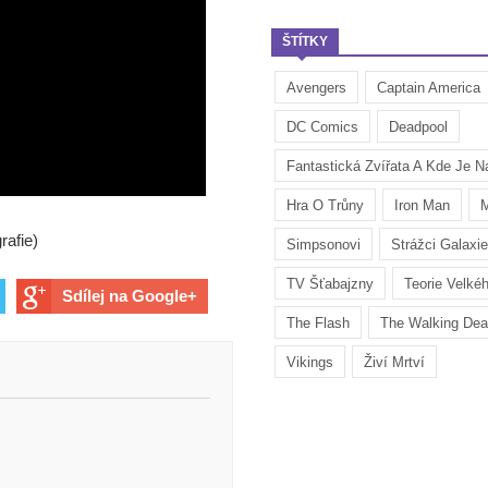
ŠTÍTKY
Avengers
Captain America
DC Comics
Deadpool
Fantastická Zvířata A Kde Je Na
Hra O Trůny
Iron Man
M
rafie)
Simpsonovi
Strážci Galaxie
TV Šťabajzny
Teorie Velké
Sdílej na Google+
The Flash
The Walking De
Vikings
Živí Mrtví