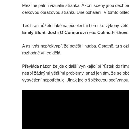
Mezi ně patří i vizuální stránka. Akční scény jsou dechber
celkovou obrazovou stránku Dne odhalení. V tomto ohle
Těšit se můžete také na excelentní herecké výkony větši
Emily Blunt
,
Joshi O'Connorovi
nebo
Colinu Firthovi
.
A asi vás nepřekvapí, že potěší i hudba. Ostatně, tu složi
rozhodně ví, co dělá.
Převládá názor, že jde o další vynikající přírůstek do fil
netrpí žádnými většími problémy, snad jen tím, že se obča
vysvětlení nepotřebuje. Jinak jde o špičkovou podívanou