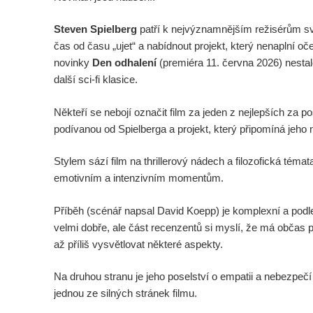
Steven Spielberg
patří k nejvýznamnějším režisérům sv
čas od času „ujet“ a nabídnout projekt, který nenaplní oč
novinky
Den odhalení
(premiéra 11. června 2026) nestal
další sci-fi klasice.
Někteří se nebojí označit film za jeden z nejlepších za p
podívanou od Spielberga a projekt, který připomíná jeho ne
Stylem sází film na thrillerový nádech a filozofická tém
emotivním a intenzivním momentům.
Příběh (scénář napsal David Koepp) je komplexní a podl
velmi dobře, ale část recenzentů si myslí, že má občas 
až příliš vysvětlovat některé aspekty.
Na druhou stranu je jeho poselství o empatii a nebezpeč
jednou ze silných stránek filmu.