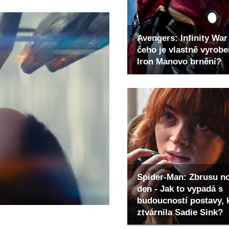
Avengers: Infinity War 
čeho je vlastně vyrob
Iron Manovo brnění?
Spider-Man: Zbrusu n
den - Jak to vypadá s
budoucností postavy, 
ztvárnila Sadie Sink?