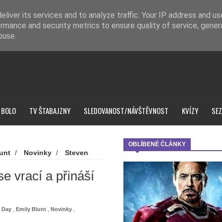
liver its services and to analyze traffic. Your IP address and u
rmance and security metrics to ensure quality of service, gene
buse.
 BOLO
TV ŠTABAJZNY
SLEDOVANOST/NÁVŠTĚVNOST
KVÍZY
SEZ
OBLÍBENÉ ČLÁNKY
unt
/
Novinky
/
Steven
áší špičkové sci-fi
e vrací a přináší
e Day
,
Emily Blunt
,
Novinky
,