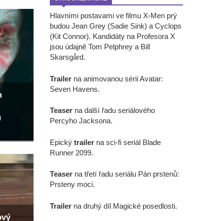
Hlavními postavami ve filmu X-Men prý
budou Jean Grey (Sadie Sink) a Cyclops
(Kit Connor). Kandidáty na Profesora X
jsou údajně Tom Pelphrey a Bill
Skarsgård.
Trailer
na animovanou sérii Avatar:
Seven Havens.
m
Teaser
na další řadu seriálového
u
Percyho Jacksona.
Epický
trailer
na sci-fi seriál Blade
Runner 2099.
Teaser
na třetí řadu seriálu Pán prstenů:
Prsteny moci.
Trailer
na druhý díl Magické posedlosti.
ový