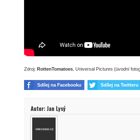
Zdroj:
RottenTomatoes
, Universal Pictures (úvodní fotog
Sdílej na Facebooku
Sdílej na Twitteru
Autor: Jan Lysý