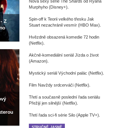
Nová sexy série The Shards od Ryana
Murphyho (Disney+).
Spin-off k Teorii velkého třesku Jak
- Z
Stuart nezachránil vesmír (HBO Max).
eno
Hvězdně obsazená komedie 72 hodin
(Netflix).
Akčně-komediální seriál Jízda o život
(Amazon).
Mystický seriál Východní palác (Netflix).
Film Navždy srdcerváči (Netflix).
Třetí a současně poslední řada seriálu
ový
Přežijí jen silnější (Netflix).
kterou
Třetí řada sci-fi série Silo (Apple TV+).
STRUČNĚ, JASNĚ