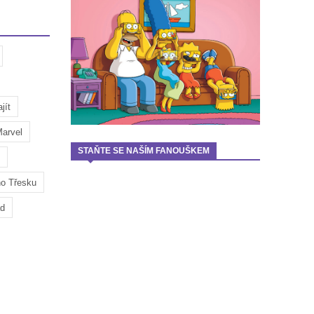
jít
arvel
STAŇTE SE NAŠÍM FANOUŠKEM
ho Třesku
ad