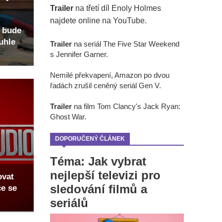
Trailer
na třetí díl Enoly Holmes
najdete online na YouTube.
 bude
uhle
Trailer
na seriál The Five Star Weekend
s Jennifer Garner.
Nemilé překvapení, Amazon po dvou
řadách zrušil ceněný seriál Gen V.
Trailer
na film Tom Clancy's Jack Ryan:
Ghost War.
DOPORUČENÝ ČLÁNEK
Téma: Jak vybrat
nejlepší televizi pro
ovat
sledování filmů a
ce se
seriálů