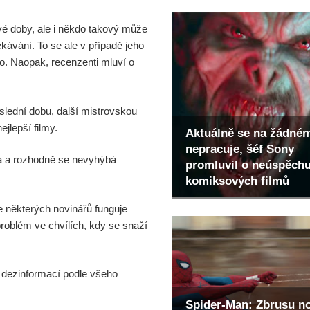
é doby, ale i někdo takový může
ekávání. To se ale v případě jeho
o. Naopak, recenzenti mluví o
oslední dobu, další mistrovskou
jlepší filmy.
Aktuálně se na žádné
nepracuje, šéf Sony
ata a rozhodně se nevyhýbá
promluvil o neúspěch
komiksových filmů
e některých novinářů funguje
problém ve chvílích, kdy se snaží
í dezinformací podle všeho
Spider-Man: Zbrusu n