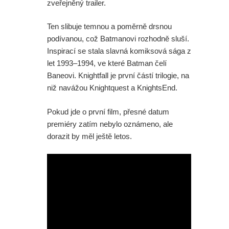
zveřejněný trailer.
Ten slibuje temnou a poměrně drsnou
podívanou, což Batmanovi rozhodně sluší.
Inspirací se stala slavná komiksová sága z
let 1993–1994, ve které Batman čelí
Baneovi. Knightfall je první částí trilogie, na
niž navážou Knightquest a KnightsEnd.
Pokud jde o první film, přesné datum
premiéry zatím nebylo oznámeno, ale
dorazit by měl ještě letos.