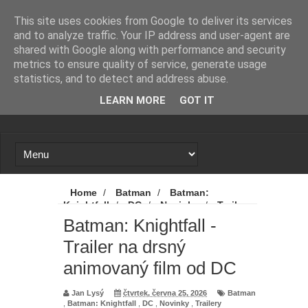
Novinky
Loading...
This site uses cookies from Google to deliver its services
and to analyze traffic. Your IP address and user-agent are
shared with Google along with performance and security
metrics to ensure quality of service, generate usage
statistics, and to detect and address abuse.
LEARN MORE
GOT IT
Home
/
Batman
/
Batman:
Knightfall
/
DC
/
Novinky
/
Trailery
/
Batman: Knightfall - Trailer na drsný
Batman: Knightfall -
animovaný film od DC
Trailer na drsný
animovaný film od DC
Jan Lysý
čtvrtek, června 25, 2026
Batman
,
Batman: Knightfall
,
DC
,
Novinky
,
Trailery