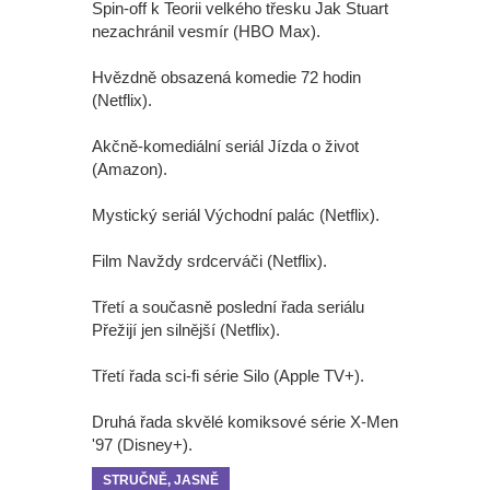
Spin-off k Teorii velkého třesku Jak Stuart
nezachránil vesmír (HBO Max).
Hvězdně obsazená komedie 72 hodin
(Netflix).
Akčně-komediální seriál Jízda o život
(Amazon).
Mystický seriál Východní palác (Netflix).
Film Navždy srdcerváči (Netflix).
Třetí a současně poslední řada seriálu
Přežijí jen silnější (Netflix).
Třetí řada sci-fi série Silo (Apple TV+).
Druhá řada skvělé komiksové série X-Men
'97 (Disney+).
STRUČNĚ, JASNĚ