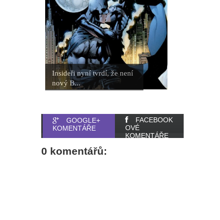
Insideři nyní tvrdí, že není
nový B...
FACEBOOK
GOOGLE+
OVÉ
KOMENTÁŘE
KOMENTÁŘE
0 komentářů: