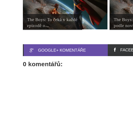
The Boys: To čeká v každé
The Boys: 
epizodě o...
podle novi
FACE
GOOGLE+ KOMENTÁŘE
0 komentářů: