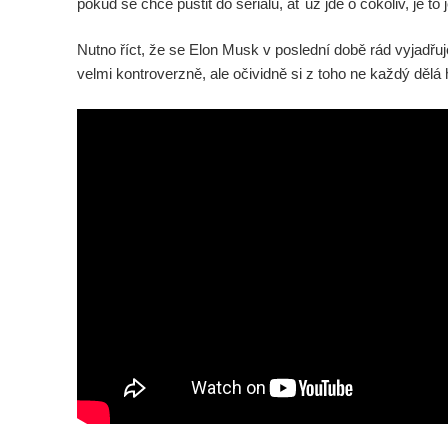
pokud se chce pustit do seriálu, ať už jde o cokoliv, je to 
Nutno říct, že se Elon Musk v poslední době rád vyjadř
velmi kontroverzně, ale očividně si z toho ne každý dělá 