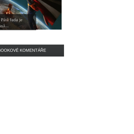
Pátá řada je
ná...
BOOKOVÉ KOMENTÁŘE