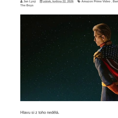
Jan Lysý
pátek, května 22, 2026
Amazon Prime Video
,
Ba
The Boys
Hlavu si z toho nedělá.