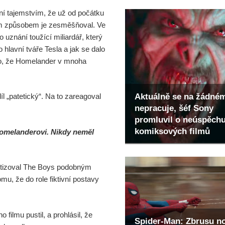
ní tajemstvím, že už od počátku
ým způsobem je zesměšňoval. Ve
o uznání toužící miliardář, který
 hlavní tváře Tesla a jak se dalo
i to, že Homelander v mnoha
Aktuálně se na žádné
íl „patetický“. Na to zareagoval
nepracuje, šéf Sony
promluvil o neúspěch
komiksových filmů
Homelanderovi. Nikdy neměl
ritizoval The Boys podobným
u, že do role fiktivní postavy
filmu pustil, a prohlásil, že
Spider-Man: Zbrusu n