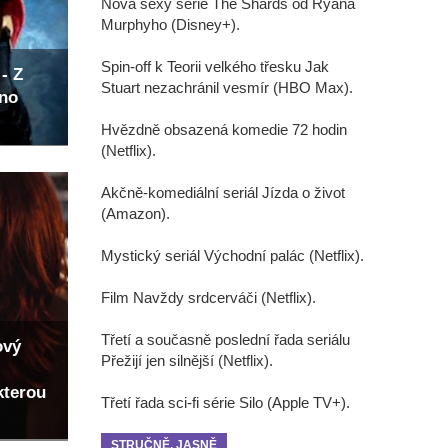
Nová sexy série The Shards od Ryana
Murphyho (Disney+).
Spin-off k Teorii velkého třesku Jak
- Z
Stuart nezachránil vesmír (HBO Max).
eno
Hvězdně obsazená komedie 72 hodin
(Netflix).
Akčně-komediální seriál Jízda o život
(Amazon).
Mystický seriál Východní palác (Netflix).
Film Navždy srdcerváči (Netflix).
Třetí a současně poslední řada seriálu
ový
Přežijí jen silnější (Netflix).
kterou
Třetí řada sci-fi série Silo (Apple TV+).
STRUČNĚ, JASNĚ