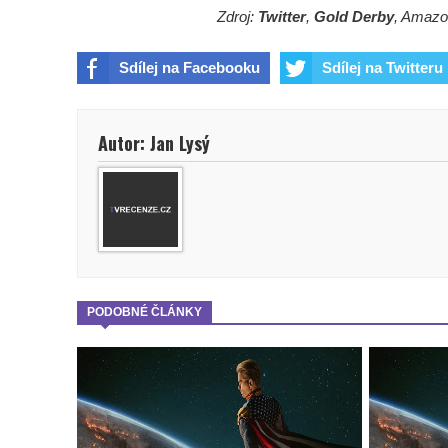
Zdroj:
Twitter
,
Gold Derby
, Amazon
Sdílej na Facebooku
Sdílej na Twitteru
Autor: Jan Lysý
PODOBNÉ ČLÁNKY