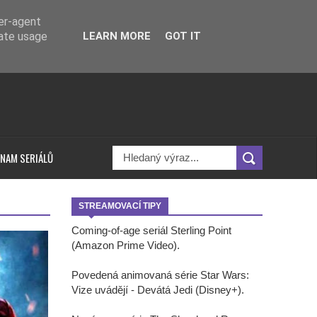
ser-agent
rate usage
LEARN MORE
GOT IT
NAM SERIÁLŮ
STREAMOVACÍ TIPY
Coming-of-age seriál Sterling Point
(Amazon Prime Video).
Povedená animovaná série Star Wars:
Vize uvádějí - Devátá Jedi (Disney+).