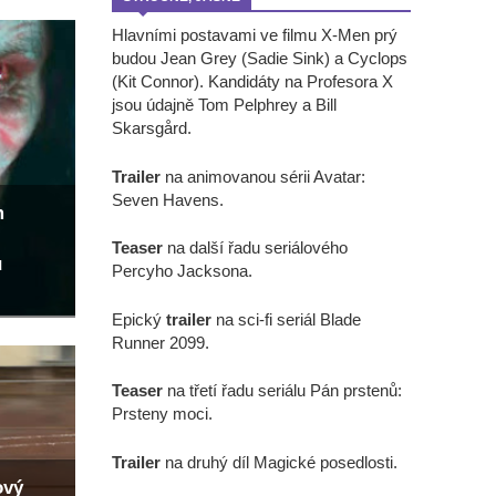
Hlavními postavami ve filmu X-Men prý
budou Jean Grey (Sadie Sink) a Cyclops
(Kit Connor). Kandidáty na Profesora X
jsou údajně Tom Pelphrey a Bill
Skarsgård.
Trailer
na animovanou sérii Avatar:
Seven Havens.
m
Teaser
na další řadu seriálového
u
Percyho Jacksona.
Epický
trailer
na sci-fi seriál Blade
Runner 2099.
Teaser
na třetí řadu seriálu Pán prstenů:
Prsteny moci.
Trailer
na druhý díl Magické posedlosti.
ový