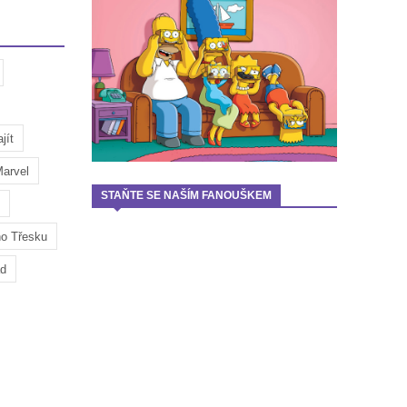
jít
arvel
STAŇTE SE NAŠÍM FANOUŠKEM
ho Třesku
ad