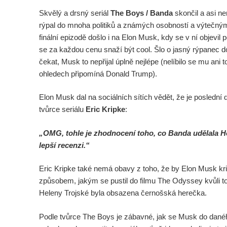
Skvělý a drsný seriál
The Boys / Banda
skončil a asi ne
rýpal do mnoha politiků a známých osobností a výtečn
finální epizodě došlo i na Elon Musk, kdy se v ní objevil p
se za každou cenu snaží být cool. Šlo o jasný rýpanec do
čekat, Musk to nepřijal úplně nejlépe (nelíbilo se mu an
ohledech připomíná Donald Trump).
Elon Musk dal na sociálních sítích vědět, že je poslední d
tvůrce seriálu
Eric Kripke
:
„OMG, tohle je zhodnocení toho, co Banda udělala 
lepší recenzi.“
Eric Kripke také nemá obavy z toho, že by Elon Musk k
způsobem, jakým se pustil do filmu The Odyssey kvůli tom
Heleny Trojské byla obsazena černošská herečka.
Podle tvůrce The Boys je zábavné, jak se Musk do daného 