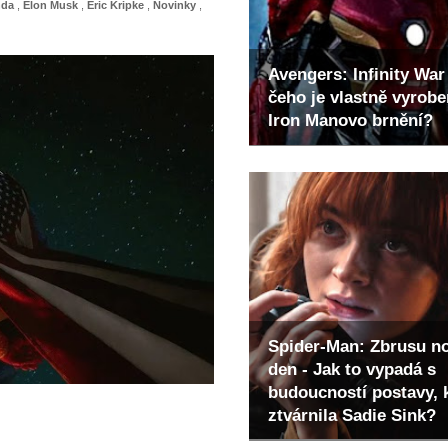
nda
,
Elon Musk
,
Eric Kripke
,
Novinky
,
Avengers: Infinity War 
čeho je vlastně vyrob
Iron Manovo brnění?
Spider-Man: Zbrusu n
den - Jak to vypadá s
budoucností postavy, 
ztvárnila Sadie Sink?