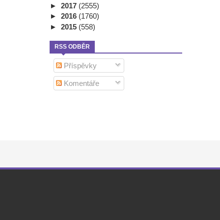
►
2017
(2555)
►
2016
(1760)
►
2015
(558)
RSS ODBĚR
Příspěvky
Komentáře