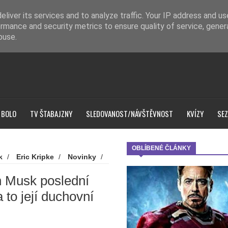
liver its services and to analyze traffic. Your IP address and u
rmance and security metrics to ensure quality of service, gene
buse.
 BOLO
TV ŠTABAJZNY
SLEDOVANOST/NÁVŠTĚVNOST
KVÍZY
SEZ
OBLÍBENÉ ČLÁNKY
k
/
Eric Kripke
/
Novinky
/
dní epizodu kultovního seriálu.
n Musk poslední
 to její duchovní