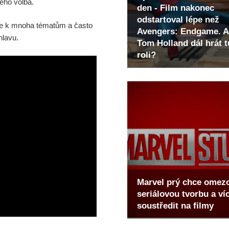
jeho volba.
den - Film nakonec
odstartoval lépe než
uje k mnoha tématům a často
Avengers: Endgame. A
hlavu.
Tom Holland dál hrát t
roli?
Marvel prý chce omez
seriálovou tvorbu a ví
soustředit na filmy