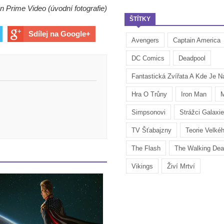
 Prime Video (úvodní fotografie)
ŠTÍTKY
Sdílej na Google+
Avengers
Captain America
DC Comics
Deadpool
Fantastická Zvířata A Kde Je Na
Hra O Trůny
Iron Man
M
Simpsonovi
Strážci Galaxie
TV Šťabajzny
Teorie Velké
The Flash
The Walking De
Vikings
Živí Mrtví