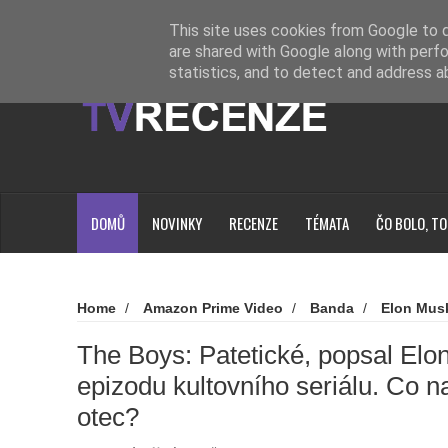
Novinky
Loading...
This site uses cookies from Google to de
are shared with Google along with perfo
statistics, and to detect and address a
DOMŮ
NOVINKY
RECENZE
TÉMATA
ČO BOLO, TO
Home
/
Amazon Prime Video
/
Banda
/
Elon Mus
The Boys
/
The Boys: Patetické, popsal Elon Musk posle
Co na to její duchovní otec?
The Boys: Patetické, popsal Elo
epizodu kultovního seriálu. Co na
otec?