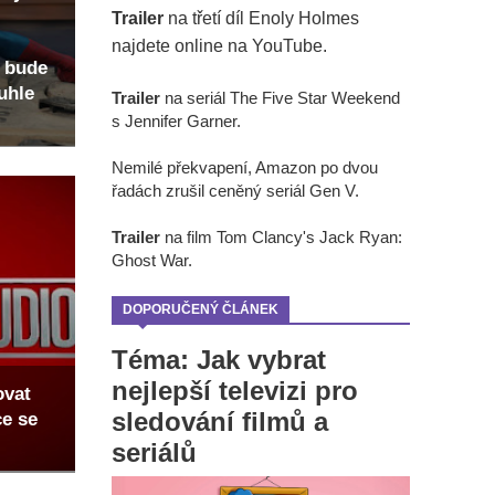
Trailer
na třetí díl Enoly Holmes
najdete online na YouTube.
 bude
uhle
Trailer
na seriál The Five Star Weekend
s Jennifer Garner.
Nemilé překvapení, Amazon po dvou
řadách zrušil ceněný seriál Gen V.
Trailer
na film Tom Clancy's Jack Ryan:
Ghost War.
DOPORUČENÝ ČLÁNEK
Téma: Jak vybrat
nejlepší televizi pro
ovat
sledování filmů a
ce se
seriálů