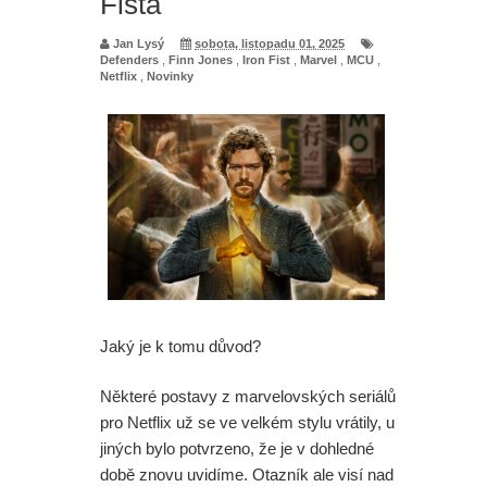
Fista
Jan Lysý
sobota, listopadu 01, 2025
Defenders
,
Finn Jones
,
Iron Fist
,
Marvel
,
MCU
,
Netflix
,
Novinky
Jaký je k tomu důvod?
Některé postavy z marvelovských seriálů
pro Netflix už se ve velkém stylu vrátily, u
jiných bylo potvrzeno, že je v dohledné
době znovu uvidíme. Otazník ale visí nad