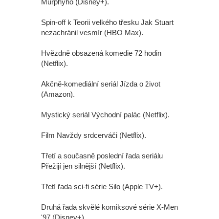
Murphyho (Disney+).
Spin-off k Teorii velkého třesku Jak Stuart
nezachránil vesmír (HBO Max).
Hvězdně obsazená komedie 72 hodin
(Netflix).
Akčně-komediální seriál Jízda o život
(Amazon).
Mystický seriál Východní palác (Netflix).
Film Navždy srdcerváči (Netflix).
Třetí a současně poslední řada seriálu
Přežijí jen silnější (Netflix).
Třetí řada sci-fi série Silo (Apple TV+).
Druhá řada skvělé komiksové série X-Men
'97 (Disney+).