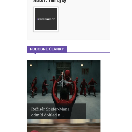
PODOBNÉ ČLÁNKY
Režisér Spider-Mana
odmítl dohled n...