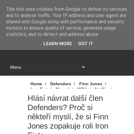
Novinky
Loading...
This site uses cookies from Google to deliver its services
and to analyze traffic. Your IP address and user-agent are
shared with Google along with performance and security
metrics to ensure quality of service, generate usage
statistics, and to detect and address abuse.
LEARN MORE
GOT IT
Home
/
Defenders
/
Finn Jones
/
Iron Fist
/
Marvel
/
MCU
/
Netflix
/
Novinky
/
Hlásí návrat další člen
Hlásí návrat další člen
Defenders? Proč si někteří myslí, že si Finn
Defenders? Proč si
Jones zopakuje roli Iron Fista
někteří myslí, že si Finn
Jones zopakuje roli Iron