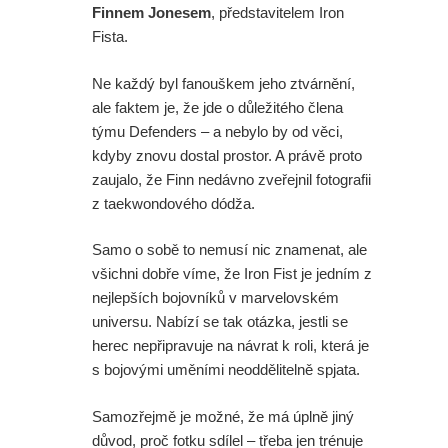
Finnem Jonesem
, představitelem Iron
Fista.
Ne každý byl fanouškem jeho ztvárnění,
ale faktem je, že jde o důležitého člena
týmu Defenders – a nebylo by od věci,
kdyby znovu dostal prostor. A právě proto
zaujalo, že Finn nedávno zveřejnil fotografii
z taekwondového dódža.
Samo o sobě to nemusí nic znamenat, ale
všichni dobře víme, že Iron Fist je jedním z
nejlepších bojovníků v marvelovském
universu. Nabízí se tak otázka, jestli se
herec nepřipravuje na návrat k roli, která je
s bojovými uměními neoddělitelně spjata.
Samozřejmě je možné, že má úplně jiný
důvod, proč fotku sdílel – třeba jen trénuje