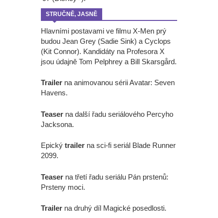
STRUČNĚ, JASNĚ
Hlavními postavami ve filmu X-Men prý
budou Jean Grey (Sadie Sink) a Cyclops
(Kit Connor). Kandidáty na Profesora X
jsou údajně Tom Pelphrey a Bill Skarsgård.
Trailer
na animovanou sérii Avatar: Seven
Havens.
Teaser
na další řadu seriálového Percyho
Jacksona.
Epický
trailer
na sci-fi seriál Blade Runner
2099.
Teaser
na třetí řadu seriálu Pán prstenů:
Prsteny moci.
Trailer
na druhý díl Magické posedlosti.