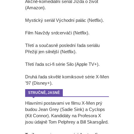
Akčně-komediální seriál Jízda o život
(Amazon).
Mystický seriál Východní palác (Netflix).
Film Navždy srdcerváči (Netflix).
Třetí a současně poslední řada seriálu
Přežijí jen silnější (Netflix).
Třetí řada sci-fi série Silo (Apple TV+).
Druhá řada skvělé komiksové série X-Men
'97 (Disney+).
STRUČNĚ, JASNĚ
Hlavními postavami ve filmu X-Men prý
budou Jean Grey (Sadie Sink) a Cyclops
(Kit Connor). Kandidáty na Profesora X
jsou údajně Tom Pelphrey a Bill Skarsgård.