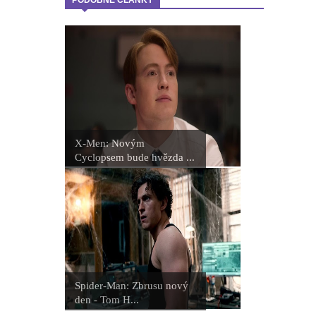
PODOBNÉ ČLÁNKY
X-Men: Novým
Cyclopsem bude hvězda ...
Spider-Man: Zbrusu nový
den - Tom H...