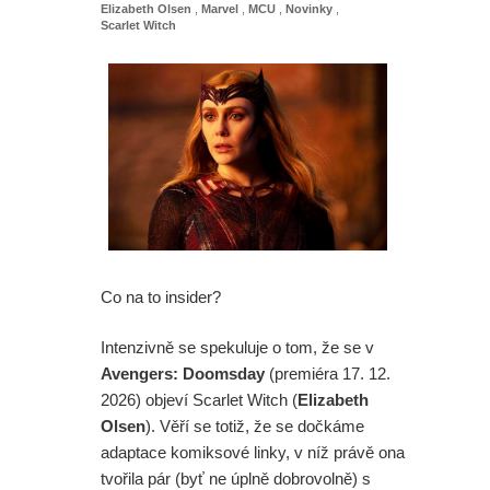
Elizabeth Olsen
,
Marvel
,
MCU
,
Novinky
,
Scarlet Witch
Co na to insider?
Intenzivně se spekuluje o tom, že se v
Avengers: Doomsday
(premiéra 17. 12.
2026) objeví Scarlet Witch (
Elizabeth
Olsen
). Věří se totiž, že se dočkáme
adaptace komiksové linky, v níž právě ona
tvořila pár (byť ne úplně dobrovolně) s