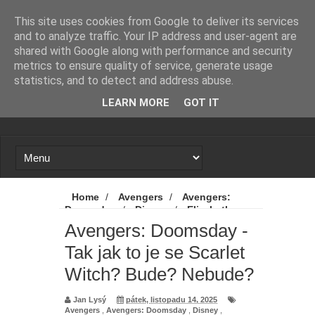
Novinky
Loading...
This site uses cookies from Google to deliver its services
and to analyze traffic. Your IP address and user-agent are
shared with Google along with performance and security
metrics to ensure quality of service, generate usage
statistics, and to detect and address abuse.
LEARN MORE
GOT IT
Home
/
Avengers
/
Avengers:
Doomsday
/
Disney
/
Elizabeth
Olsen
/
Marvel
/
MCU
/
Novinky
/
Avengers: Doomsday -
Scarlet Witch
/
Avengers: Doomsday -
Tak jak to je se Scarlet
Tak jak to je se Scarlet Witch? Bude?
Nebude?
Witch? Bude? Nebude?
Jan Lysý
pátek, listopadu 14, 2025
Avengers
,
Avengers: Doomsday
,
Disney
,