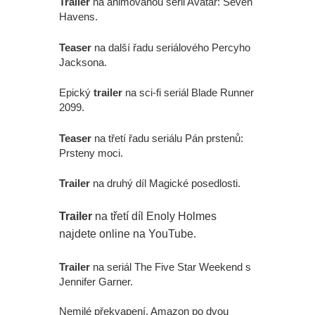
Trailer
na animovanou sérii Avatar: Seven
Havens.
Teaser
na další řadu seriálového Percyho
Jacksona.
Epický
trailer
na sci-fi seriál Blade Runner
2099.
Teaser
na třetí řadu seriálu Pán prstenů:
Prsteny moci.
Trailer
na druhý díl Magické posedlosti.
Trailer
na třetí díl Enoly Holmes
najdete online na YouTube.
Trailer
na seriál The Five Star Weekend s
Jennifer Garner.
Nemilé překvapení, Amazon po dvou