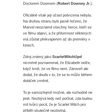
Doctorem Doomem (
Robert Downey Jr
.).
Oficiálně však její účast potvrzena nebyla.
Na druhou stranu bylo jasně řečeno, že
Marvel neoznámil všechny herce, kteří se
ve filmu objeví, a že přítomnost některých
má zůstat překvapením až do premiéry v
kinech.
Zdroj známý jako
ScarletWitchUpd
nicméně poznamenal, že Elizabeth nelže,
když tvrdí, že ve filmu není. Zároveň ale
dodal, že doufá v to, že se to může během
dotáček změnit.
To je samozřejmě možné, ale rozhodně ne
jisté. Nezbývá tedy než počkat, zda budou
mít tvůrci pocit, že je Scarlet Witch pro
příběh skutečně nezbytná.