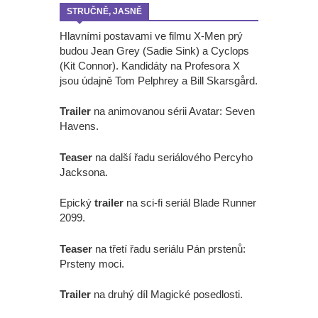
STRUČNĚ, JASNĚ
Hlavními postavami ve filmu X-Men prý
budou Jean Grey (Sadie Sink) a Cyclops
(Kit Connor). Kandidáty na Profesora X
jsou údajně Tom Pelphrey a Bill Skarsgård.
Trailer
na animovanou sérii Avatar: Seven
Havens.
Teaser
na další řadu seriálového Percyho
Jacksona.
Epický
trailer
na sci-fi seriál Blade Runner
2099.
Teaser
na třetí řadu seriálu Pán prstenů:
Prsteny moci.
Trailer
na druhý díl Magické posedlosti.