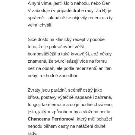
A nyní víme, jestli šlo o náhodu, nebo Gen
V zaboduje i v případě druhé řady. Za B) je
správně – aktuálně se objevily recenze a ty
velmi chválí.
Sice došlo na klasický recept v podobě
toho, že je pokračování větší,
bombastičtější a také krvavější, což někdy
znamená, že tvůrci sázejí více na formu
než na obsah, ale podle recenzentů ani ten
nebyl rozhodně zanedbán.
Zvraty jsou parádní, scénář ostrý jako
břitva, postavy výtečně napsané i zahrané,
fungují také emoce a co je hodně chváleno,
je to, jakým způsobem byla složena pocta
Chancemu Perdomovi
, který měl bohužel
nehodu během cesty na natáčení druhé
řady.