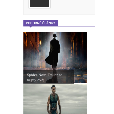
PODOBNÉ ČLÁNKY
Spider-Noir: Trailer na
nejstylověj...