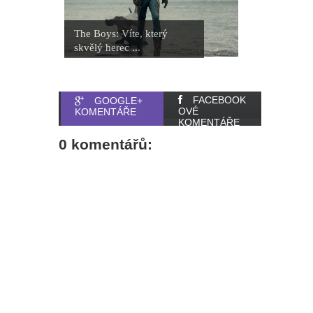
The Boys: Víte, který
skvělý herec ...
FACEBOOK
GOOGLE+
OVÉ
KOMENTÁŘE
KOMENTÁŘE
0 komentářů: