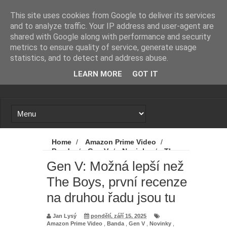
Novinky
Loading...
This site uses cookies from Google to deliver its services
and to analyze traffic. Your IP address and user-agent are
shared with Google along with performance and security
metrics to ensure quality of service, generate usage
statistics, and to detect and address abuse.
LEARN MORE
GOT IT
Home
/
Amazon Prime Video
/
Banda
/
Gen V
/
Novinky
/
The
Boys
/
Gen V: Možná lepší než The Boys,
Gen V: Možná lepší než
první recenze na druhou řadu jsou tu
The Boys, první recenze
na druhou řadu jsou tu
Jan Lysý
pondělí, září 15, 2025
Amazon Prime Video
,
Banda
,
Gen V
,
Novinky
,