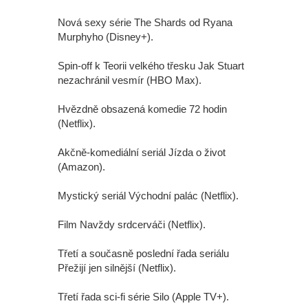
Nová sexy série The Shards od Ryana
Murphyho (Disney+).
Spin-off k Teorii velkého třesku Jak Stuart
nezachránil vesmír (HBO Max).
Hvězdně obsazená komedie 72 hodin
(Netflix).
Akčně-komediální seriál Jízda o život
(Amazon).
Mystický seriál Východní palác (Netflix).
Film Navždy srdcerváči (Netflix).
Třetí a současně poslední řada seriálu
Přežijí jen silnější (Netflix).
Třetí řada sci-fi série Silo (Apple TV+).