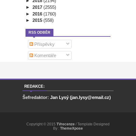
►
2018
(2194)
►
2017
(2555)
►
2016
(1760)
►
2015
(558)
RSS ODBĚR
Příspěvky
Komentáře
REDAKCE:
Šefredaktor:
Jan Lysý (jan.lysy@email.cz)
Copyright © 2015
TVrecenze
/ Template Designed
By :
ThemeXpose