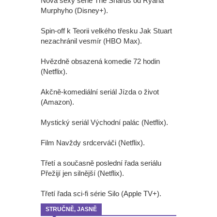
Nová sexy série The Shards od Ryana
Murphyho (Disney+).
Spin-off k Teorii velkého třesku Jak Stuart
nezachránil vesmír (HBO Max).
Hvězdně obsazená komedie 72 hodin
(Netflix).
Akčně-komediální seriál Jízda o život
(Amazon).
Mystický seriál Východní palác (Netflix).
Film Navždy srdcerváči (Netflix).
Třetí a současně poslední řada seriálu
Přežijí jen silnější (Netflix).
Třetí řada sci-fi série Silo (Apple TV+).
STRUČNĚ, JASNĚ