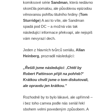
komiksové série
Sandman
, která nedávno
skončila pomalou, ale působivou epizodou
věnovanou pohřbu titulního hrdiny (
Tom
Sturridge
) A asi to víte, ale Sandman
spadá pod DC – a možná vás tak
následující informace překvapí, ale nejspíš
vám nevyrazí dech.
Jeden z hlavních tvůrců seriálu,
Allan
Heinberg
, prozradil následující:
„Řešili jsme následující: ‚Chtěl by
Robert Pattinson přijít na pohřeb?‘
Krátkou chvíli jsme o tom diskutovali,
ale opravdu jen krátkou.“
Rozhodně by to bylo lákavé, ale upřímně –
i bez toho camea podle nás seriál řekl
sbohem velmi povedeným způsobem. A