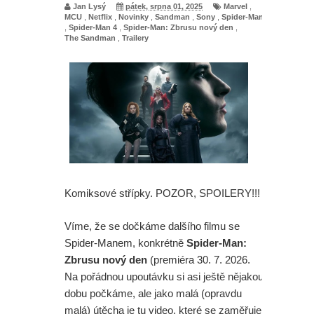
Jan Lysý
pátek, srpna 01, 2025
Marvel
,
MCU
,
Netflix
,
Novinky
,
Sandman
,
Sony
,
Spider-Man
,
Spider-Man 4
,
Spider-Man: Zbrusu nový den
,
The Sandman
,
Trailery
Komiksové střípky. POZOR, SPOILERY!!!
Víme, že se dočkáme dalšího filmu se
Spider-Manem, konkrétně
Spider-Man:
Zbrusu nový den
(premiéra 30. 7. 2026.
Na pořádnou upoutávku si asi ještě nějakou
dobu počkáme, ale jako malá (opravdu
malá) útěcha je tu video, které se zaměřuje