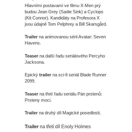
Hlavními postavami ve filmu X-Men prý
budou Jean Grey (Sadie Sink) a Cyclops
(Kit Connor). Kandidáty na Profesora X
jsou údajně Tom Pelphrey a Bill Skarsgård.
Trailer
na animovanou sérii Avatar: Seven
Havens.
Teaser
na další řadu seriálového Percyho
Jacksona.
Epický
trailer
na sci-fi seriál Blade Runner
2099.
Teaser
na třetí řadu seriálu Pán prstenů:
Prsteny moci.
Trailer
na druhý díl Magické posedlosti.
Trailer
na třetí díl Enoly Holmes