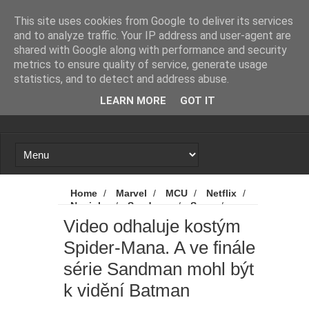
Novinky
Loading...
This site uses cookies from Google to deliver its services
and to analyze traffic. Your IP address and user-agent are
shared with Google along with performance and security
metrics to ensure quality of service, generate usage
statistics, and to detect and address abuse.
LEARN MORE
GOT IT
Home
/
Marvel
/
MCU
/
Netflix
/
Novinky
/
Sandman
/
Sony
/
Spider-Man
/
Spider-Man 4
/
Spider-
Video odhaluje kostým
Man: Zbrusu nový den
/
The Sandman
Spider-Mana. A ve finále
/
Trailery
/
Video odhaluje kostým
Spider-Mana. A ve finále série Sandman
série Sandman mohl být
mohl být k vidění Batman
k vidění Batman