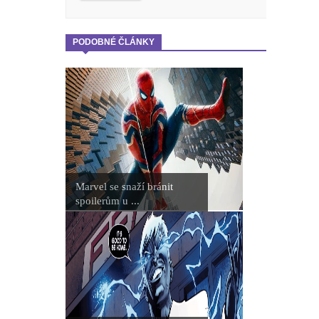
PODOBNÉ ČLÁNKY
Marvel se snaží bránit
spoilerům u ...