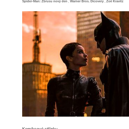
Spider-Man: Zbrusu nový den
,
Warner Bros. Dicovery
,
Zoë Kravitz
Komiksové střípky