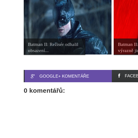
Batman II: Režisér odhalil
Batman II
obsazení...
výrazně jin
FACE
GOOGLE+ KOMENTÁŘE
0 komentářů: