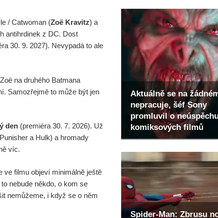
yle / Catwoman (
Zoë Kravitz
) a
h antihrdinek z DC. Dost
ra 30. 9. 2027). Nevypadá to ale
se Zoë na druhého Batmana
ení. Samozřejmě to může být jen
Aktuálně se na žádné
nepracuje, šéf Sony
promluvil o neúspěch
ý den
(premiéra 30. 7. 2026). Už
komiksových filmů
 Punisher a Hulk) a hromady
ě víc.
e ve filmu objeví minimálně ještě
že to nebude někdo, o kom se
ěšit nemůžeme, i když se o něm
Spider-Man: Zbrusu n