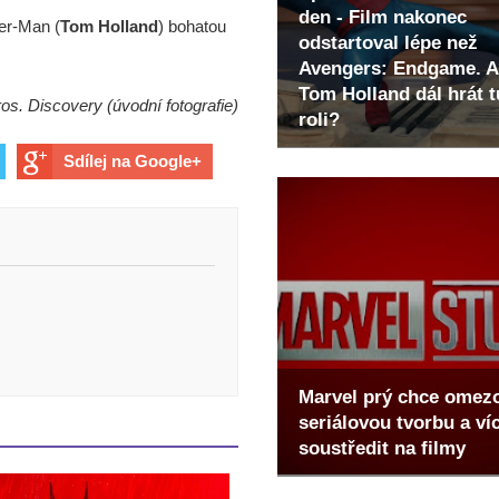
den - Film nakonec
er-Man (
Tom Holland
) bohatou
odstartoval lépe než
Avengers: Endgame. A
Tom Holland dál hrát t
os. Discovery (úvodní fotografie)
roli?
Sdílej na Google+
Marvel prý chce omez
seriálovou tvorbu a ví
soustředit na filmy