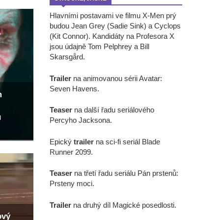
Hlavními postavami ve filmu X-Men prý
budou Jean Grey (Sadie Sink) a Cyclops
(Kit Connor). Kandidáty na Profesora X
jsou údajně Tom Pelphrey a Bill
Skarsgård.
Trailer
na animovanou sérii Avatar:
Seven Havens.
m
Teaser
na další řadu seriálového
u
Percyho Jacksona.
Epický
trailer
na sci-fi seriál Blade
Runner 2099.
Teaser
na třetí řadu seriálu Pán prstenů:
Prsteny moci.
Trailer
na druhý díl Magické posedlosti.
ový