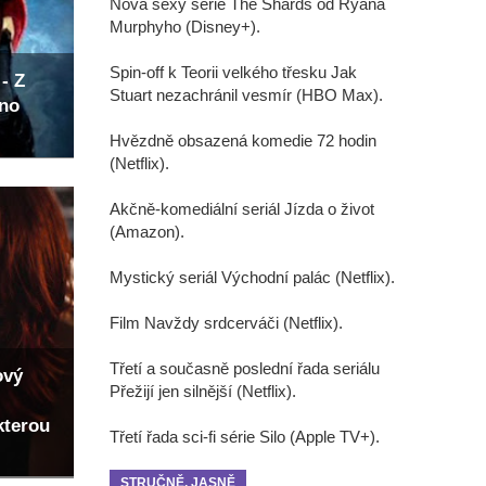
Nová sexy série The Shards od Ryana
Murphyho (Disney+).
Spin-off k Teorii velkého třesku Jak
- Z
Stuart nezachránil vesmír (HBO Max).
eno
Hvězdně obsazená komedie 72 hodin
(Netflix).
Akčně-komediální seriál Jízda o život
(Amazon).
Mystický seriál Východní palác (Netflix).
Film Navždy srdcerváči (Netflix).
Třetí a současně poslední řada seriálu
ový
Přežijí jen silnější (Netflix).
kterou
Třetí řada sci-fi série Silo (Apple TV+).
STRUČNĚ, JASNĚ