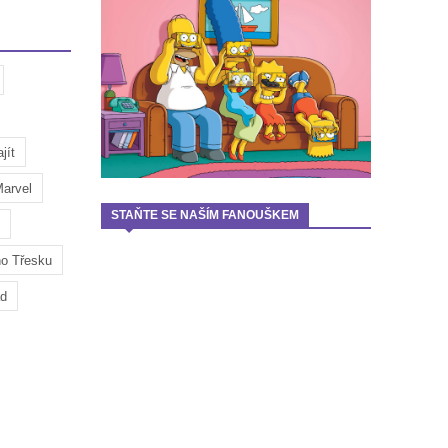
jít
arvel
STAŇTE SE NAŠÍM FANOUŠKEM
ho Třesku
ad