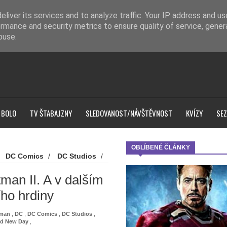
liver its services and to analyze traffic. Your IP address and u
rmance and security metrics to ensure quality of service, gene
buse.
 BOLO
TV ŠTABAJZNY
SLEDOVANOST/NÁVŠTĚVNOST
KVÍZY
SEZ
OBLÍBENÉ ČLÁNKY
/
DC Comics
/
DC Studios
/
ider-Man
/
Spider-Man:
rner Bros. Dicovery
/
Zoë
man II. A v dalším
ším Spider-Manovi se dočkáme
ho hrdiny
man
,
DC
,
DC Comics
,
DC Studios
,
nd New Day
,