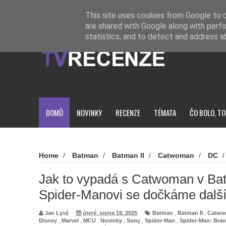
Novinky
Loading...
This site uses cookies from Google to de
are shared with Google along with perfo
statistics, and to detect and address a
DOMŮ
NOVINKY
RECENZE
TÉMATA
ČO BOLO, TO
Home
/
Batman
/
Batman II
/
Catwoman
/
DC
Disney
/
Marvel
/
MCU
/
Novinky
/
Sony
/
Sp
Brand New Day
/
Spider-Man: Zbrusu nový den
/
Wa
Jak to vypadá s Catwoman v Bat
Kravitz
/
Jak to vypadá s Catwoman v Batman II. A v dal
Spider-Manovi se dočkáme další
dalšího hrdiny
Jan Lysý
úterý, srpna 19, 2025
Batman
,
Batman II
,
Catwo
Disney
,
Marvel
,
MCU
,
Novinky
,
Sony
,
Spider-Man
,
Spider-Man: Bra