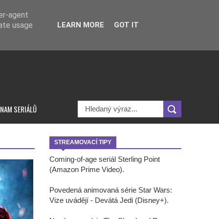
ser-agent
rate usage
LEARN MORE
GOT IT
NAM SERIÁLŮ
STREAMOVACÍ TIPY
Coming-of-age seriál Sterling Point
(Amazon Prime Video).
Povedená animovaná série Star Wars:
Vize uvádějí - Devátá Jedi (Disney+).