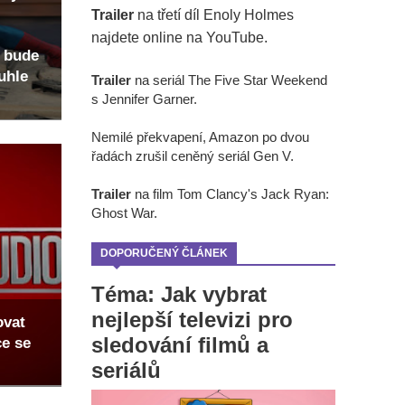
Trailer
na třetí díl Enoly Holmes
najdete online na YouTube.
 bude
uhle
Trailer
na seriál The Five Star Weekend
s Jennifer Garner.
Nemilé překvapení, Amazon po dvou
řadách zrušil ceněný seriál Gen V.
Trailer
na film Tom Clancy's Jack Ryan:
Ghost War.
DOPORUČENÝ ČLÁNEK
Téma: Jak vybrat
nejlepší televizi pro
ovat
sledování filmů a
ce se
seriálů