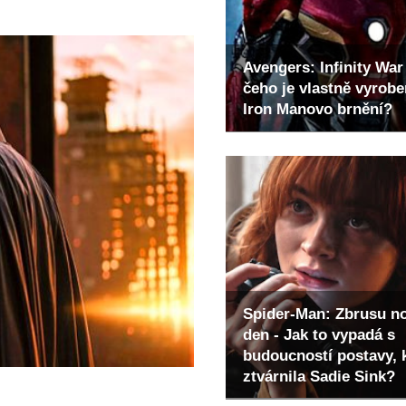
Avengers: Infinity War 
čeho je vlastně vyrob
Iron Manovo brnění?
Spider-Man: Zbrusu n
den - Jak to vypadá s
budoucností postavy, 
ztvárnila Sadie Sink?