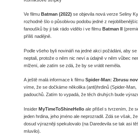
Ve filmu
Batman (2022)
se objevila nová verze Seliny K
rozhodně šlo o působivou podobu jedné z nejoblíbenějšíc
fanoušků by ji tak rádo vidělo i ve filmu
Batman II
(premié
příliš nadějně.
Podle všeho byli novináři na jedné akci požádáni, aby 
neptali, protože o něm nic neví a údajně v něm vůbec n
mlžení, ale zatím se zdá, že by se vrátit neměla.
A ještě malá informace k filmu
Spider-Man: Zbrusu nov
víme, že se dočkáme několika (anti)hrdinů (Spider-Man,
padouchů. Zatím to vypadá, že těch druhých bude výrazn
Insider
MyTimeToShineHello
ale přišel s tvrzením, že s
jeden hrdina, jeho jméno ale neprozradil. Zdá se však, 
dosud výrazněji spekulovalo (na Daredevila se tak asi t
mluvilo).