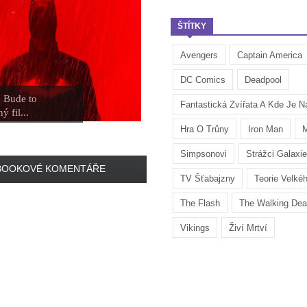
ŠTÍTKY
Avengers
Captain America
DC Comics
Deadpool
: Bude to
Fantastická Zvířata A Kde Je Na
ý fil...
Hra O Trůny
Iron Man
M
Simpsonovi
Strážci Galaxie
BOOKOVÉ KOMENTÁŘE
TV Šťabajzny
Teorie Velké
The Flash
The Walking De
Vikings
Živí Mrtví