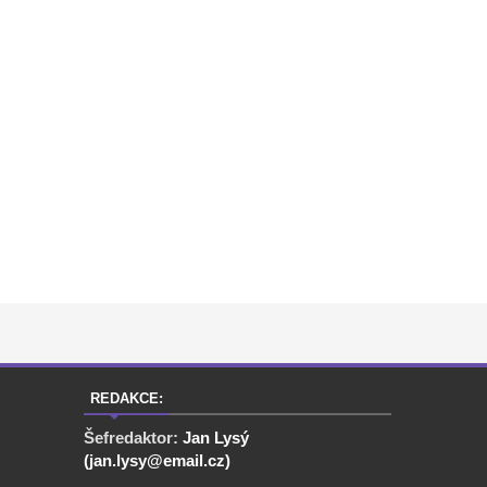
REDAKCE:
Šefredaktor:
Jan Lysý
(jan.lysy@email.cz)