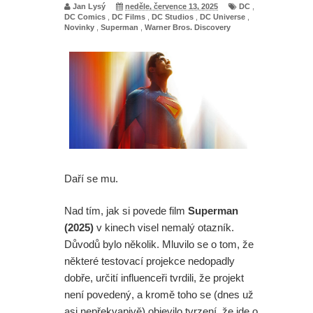
Jan Lysý
neděle, července 13, 2025
DC
,
DC Comics
,
DC Films
,
DC Studios
,
DC Universe
,
Novinky
,
Superman
,
Warner Bros. Discovery
Daří se mu.
Nad tím, jak si povede film
Superman
(2025)
v kinech visel nemalý otazník.
Důvodů bylo několik. Mluvilo se o tom, že
některé testovací projekce nedopadly
dobře, určití influenceři tvrdili, že projekt
není povedený, a kromě toho se (dnes už
asi nepřekvapivě) objevilo tvrzení, že jde o