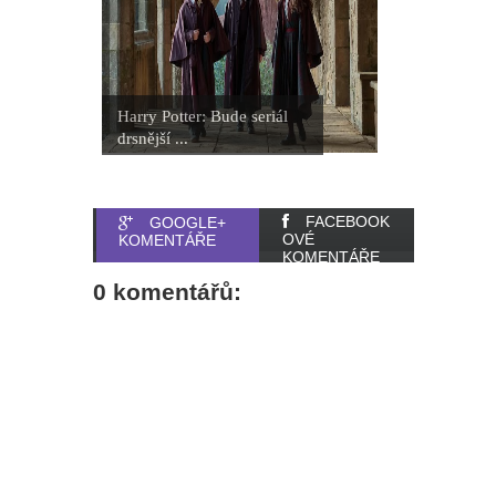
Harry Potter: Bude seriál
drsnější ...
FACEBOOK
GOOGLE+
OVÉ
KOMENTÁŘE
KOMENTÁŘE
0 komentářů: