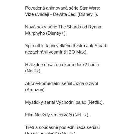
Povedená animovaná série Star Wars:
Vize uvádějí - Devátá Jedi (Disney+).
Nová sexy série The Shards od Ryana
Murphyho (Disney+).
Spin-off k Teorii velkého třesku Jak Stuart
nezachránil vesmír (HBO Max).
Hvězdně obsazená komedie 72 hodin
(Netflix).
Akčně-komediální seriál Jízda o život
(Amazon).
Mystický seriál Východní palác (Netflix).
Film Navždy srdcerváči (Netflix).
Třetí a současně poslední řada seriálu
Přežijí jen silnější (Netflix).