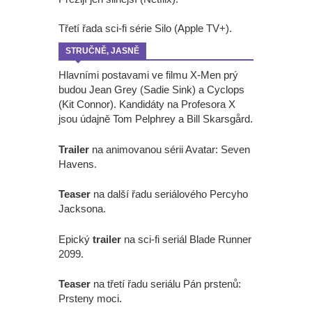
Třetí řada sci-fi série Silo (Apple TV+).
STRUČNĚ, JASNĚ
Hlavními postavami ve filmu X-Men prý
budou Jean Grey (Sadie Sink) a Cyclops
(Kit Connor). Kandidáty na Profesora X
jsou údajně Tom Pelphrey a Bill Skarsgård.
Trailer
na animovanou sérii Avatar: Seven
Havens.
Teaser
na další řadu seriálového Percyho
Jacksona.
Epický
trailer
na sci-fi seriál Blade Runner
2099.
Teaser
na třetí řadu seriálu Pán prstenů:
Prsteny moci.