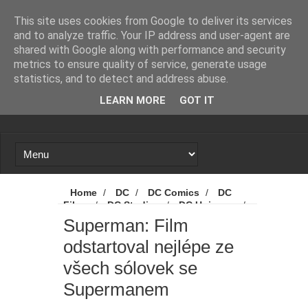
Novinky
Loading...
This site uses cookies from Google to deliver its services
and to analyze traffic. Your IP address and user-agent are
shared with Google along with performance and security
metrics to ensure quality of service, generate usage
statistics, and to detect and address abuse.
LEARN MORE
GOT IT
Home
/
DC
/
DC Comics
/
DC
Films
/
DC Studios
/
DC Universe
/
Novinky
/
Superman
/
Warner Bros.
Superman: Film
Discovery
/
Superman: Film odstartoval
odstartoval nejlépe ze
nejlépe ze všech sólovek se Supermanem
všech sólovek se
Supermanem