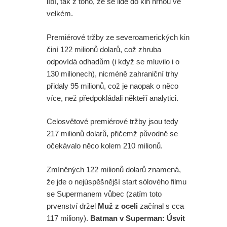
líbí, tak z toho, že se lidé do kin hrnou ve
velkém.
Premiérové tržby ze severoamerických kin
činí 122 milionů dolarů, což zhruba
odpovídá odhadům (i když se mluvilo i o
130 milionech), nicméně zahraniční trhy
přidaly 95 milionů, což je naopak o něco
více, než předpokládali někteří analytici.
Celosvětové premiérové tržby jsou tedy
217 milionů dolarů, přičemž původně se
očekávalo něco kolem 210 milionů.
Zmíněných 122 milionů dolarů znamená,
že jde o nejúspěšnější start sólového filmu
se Supermanem vůbec (zatím toto
prvenství držel
Muž z oceli
začínal s cca
117 miliony).
Batman v Superman: Úsvit