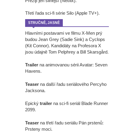
Přežijí jen silnější (Netflix).
Třetí řada sci-fi série Silo (Apple TV+).
STRUČNĚ, JASNĚ
Hlavními postavami ve filmu X-Men prý
budou Jean Grey (Sadie Sink) a Cyclops
(Kit Connor). Kandidáty na Profesora X
jsou údajně Tom Pelphrey a Bill Skarsgård.
Trailer
na animovanou sérii Avatar: Seven
Havens.
Teaser
na další řadu seriálového Percyho
Jacksona.
Epický
trailer
na sci-fi seriál Blade Runner
2099.
Teaser
na třetí řadu seriálu Pán prstenů:
Prsteny moci.