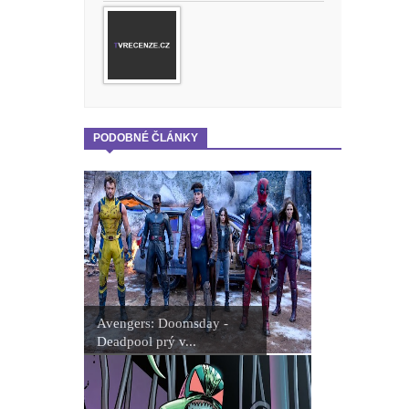
PODOBNÉ ČLÁNKY
Avengers: Doomsday -
Deadpool prý v...