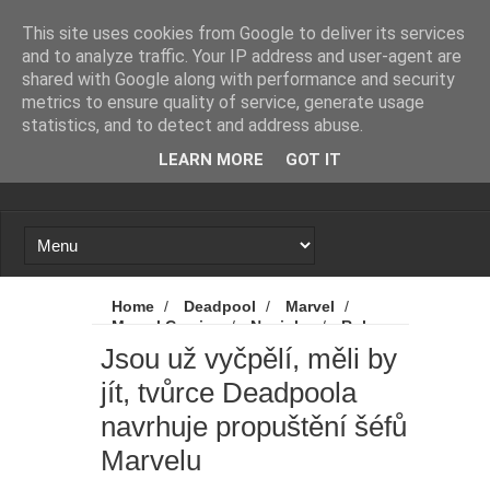
Novinky
Loading...
This site uses cookies from Google to deliver its services
and to analyze traffic. Your IP address and user-agent are
shared with Google along with performance and security
metrics to ensure quality of service, generate usage
statistics, and to detect and address abuse.
LEARN MORE
GOT IT
Home
/
Deadpool
/
Marvel
/
Marvel Comics
/
Novinky
/
Rob
Liefeld
/
Jsou už vyčpělí, měli by jít,
Jsou už vyčpělí, měli by
tvůrce Deadpoola navrhuje propuštění šéfů
jít, tvůrce Deadpoola
Marvelu
navrhuje propuštění šéfů
Marvelu