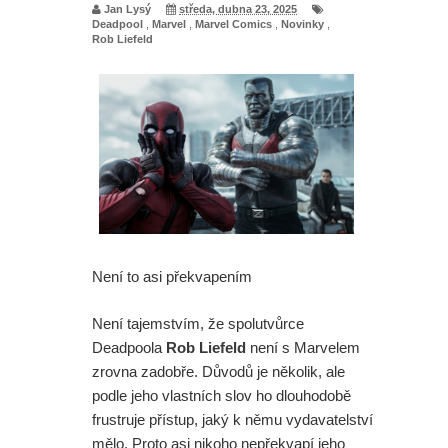
Jan Lysý
středa, dubna 23, 2025
Deadpool
,
Marvel
,
Marvel Comics
,
Novinky
,
Rob Liefeld
Není to asi překvapením
Není tajemstvím, že spolutvůrce
Deadpoola
Rob Liefeld
není s Marvelem
zrovna zadobře. Důvodů je několik, ale
podle jeho vlastních slov ho dlouhodobě
frustruje přístup, jaký k němu vydavatelství
mělo. Proto asi nikoho nepřekvapí jeho