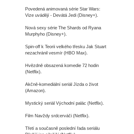
Povedená animovaná série Star Wars:
Vize uvádějí - Devátá Jedi (Disney+).
Nová sexy série The Shards od Ryana
Murphyho (Disney+).
Spin-off k Teorii velkého třesku Jak Stuart
nezachránil vesmír (HBO Max).
Hvězdně obsazená komedie 72 hodin
(Netflix).
Akčně-komediální seriál Jízda o život
(Amazon).
Mystický seriál Východní palác (Netflix).
Film Navždy srdcerváči (Netflix).
Třetí a současně poslední řada seriálu