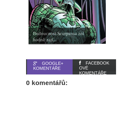
Budoucnost Scorpiona zní
hodně zají...
FACEBOOK
GOOGLE+
OVÉ
KOMENTÁŘE
KOMENTÁŘE
0 komentářů: