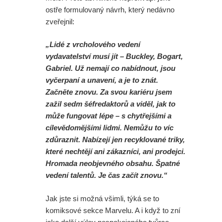
ostře formulovaný návrh, který nedávno
zveřejnil:
„Lidé z vrcholového vedení
vydavatelství musí jít – Buckley, Bogart,
Gabriel. Už nemají co nabídnout, jsou
vyčerpaní a unavení, a je to znát.
Začněte znovu. Za svou kariéru jsem
zažil sedm šéfredaktorů a viděl, jak to
může fungovat lépe – s chytřejšími a
cílevědomějšími lidmi. Nemůžu to víc
zdůraznit. Nabízejí jen recyklované triky,
které nechtějí ani zákazníci, ani prodejci.
Hromada neobjevného obsahu. Špatné
vedení talentů. Je čas začít znovu.“
Jak jste si možná všimli, týká se to
komiksové sekce Marvelu. A i když to zní