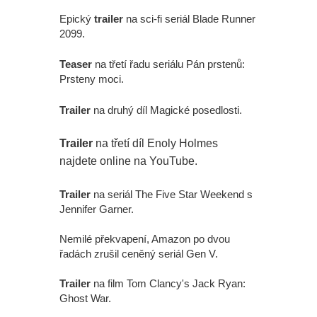
Epický
trailer
na sci-fi seriál Blade Runner
2099.
Teaser
na třetí řadu seriálu Pán prstenů:
Prsteny moci.
Trailer
na druhý díl Magické posedlosti.
Trailer
na třetí díl Enoly Holmes
najdete online na YouTube.
Trailer
na seriál The Five Star Weekend s
Jennifer Garner.
Nemilé překvapení, Amazon po dvou
řadách zrušil ceněný seriál Gen V.
Trailer
na film Tom Clancy's Jack Ryan:
Ghost War.