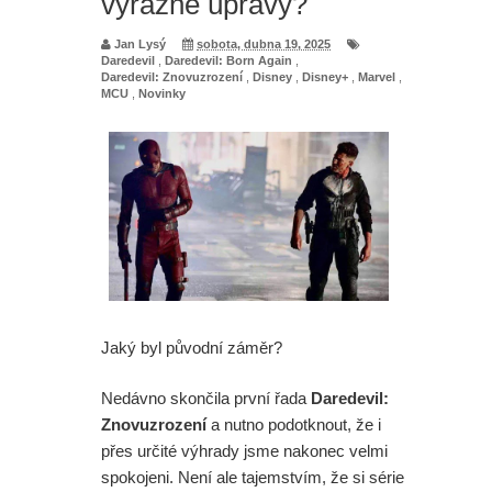
výrazné úpravy?
Jan Lysý
sobota, dubna 19, 2025
Daredevil
,
Daredevil: Born Again
,
Daredevil: Znovuzrození
,
Disney
,
Disney+
,
Marvel
,
MCU
,
Novinky
Jaký byl původní záměr?
Nedávno skončila první řada
Daredevil:
Znovuzrození
a nutno podotknout, že i
přes určité výhrady jsme nakonec velmi
spokojeni. Není ale tajemstvím, že si série