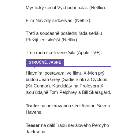
Mystický seriál Východní palác (Netflix).
Film Navždy srdcerváči (Netflix).
Třetí a současně poslední řada seriálu
Přežijí jen silnější (Netflix).
Třetí řada sci-fi série Silo (Apple TV+).
STRUČNĚ, JASNĚ
Hlavními postavami ve filmu X-Men prý
budou Jean Grey (Sadie Sink) a Cyclops
(Kit Connor). Kandidáty na Profesora X
jsou údajně Tom Pelphrey a Bill Skarsgård.
Trailer
na animovanou sérii Avatar: Seven
Havens.
Teaser
na další řadu seriálového Percyho
Jacksona.