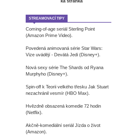
ká stránka
STREAMOVACÍ TIPY
Coming-of-age seriál Sterling Point
(Amazon Prime Video).
Povedená animovaná série Star Wars:
Vize uvádějí - Devátá Jedi (Disney+).
Nová sexy série The Shards od Ryana
Murphyho (Disney+).
Spin-off k Teorii velkého třesku Jak Stuart
nezachránil vesmír (HBO Max).
Hvězdně obsazená komedie 72 hodin
(Netflix).
Akčně-komediální seriál Jízda o život
(Amazon).