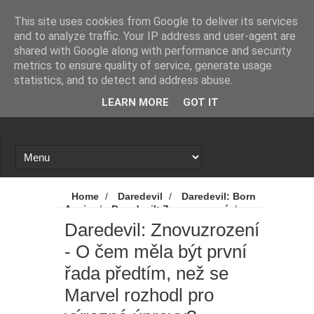
Novinky
Loading...
This site uses cookies from Google to deliver its services
and to analyze traffic. Your IP address and user-agent are
shared with Google along with performance and security
metrics to ensure quality of service, generate usage
statistics, and to detect and address abuse.
LEARN MORE
GOT IT
Home
/
Daredevil
/
Daredevil: Born
Again
/
Daredevil: Znovuzrození
/
Disney
/
Disney+
/
Marvel
/
MCU
/
Daredevil: Znovuzrození
Novinky
/
Daredevil: Znovuzrození - O
- O čem měla být první
čem měla být první řada předtím, než se
Marvel rozhodl pro výrazné úpravy?
řada předtím, než se
Marvel rozhodl pro