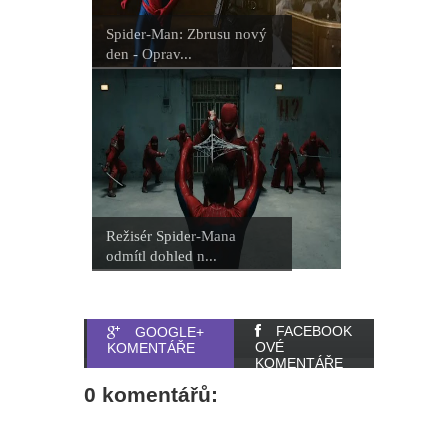
Spider-Man: Zbrusu nový
den - Oprav...
Režisér Spider-Mana
odmítl dohled n...
FACEBOOK
GOOGLE+
OVÉ
KOMENTÁŘE
KOMENTÁŘE
0 komentářů: