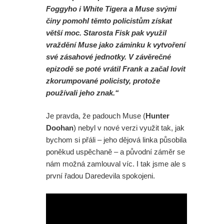
Foggyho i White Tigera a Muse svými
činy pomohl těmto policistům získat
větší moc. Starosta Fisk pak využil
vraždění Muse jako záminku k vytvoření
své zásahové jednotky. V závěrečné
epizodě se poté vrátil Frank a začal lovit
zkorumpované policisty, protože
používali jeho znak.“
Je pravda, že padouch Muse (
Hunter
Doohan
) nebyl v nové verzi využit tak, jak
bychom si přáli – jeho dějová linka působila
poněkud uspěchaně – a původní záměr se
nám možná zamlouval víc. I tak jsme ale s
první řadou Daredevila spokojeni.