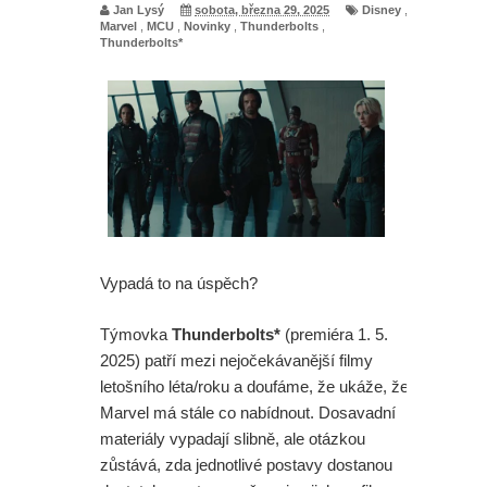
Jan Lysý
sobota, března 29, 2025
Disney
,
Marvel
,
MCU
,
Novinky
,
Thunderbolts
,
Thunderbolts*
Vypadá to na úspěch?
Týmovka
Thunderbolts*
(premiéra 1. 5.
2025) patří mezi nejočekávanější filmy
letošního léta/roku a doufáme, že ukáže, že
Marvel má stále co nabídnout. Dosavadní
materiály vypadají slibně, ale otázkou
zůstává, zda jednotlivé postavy dostanou