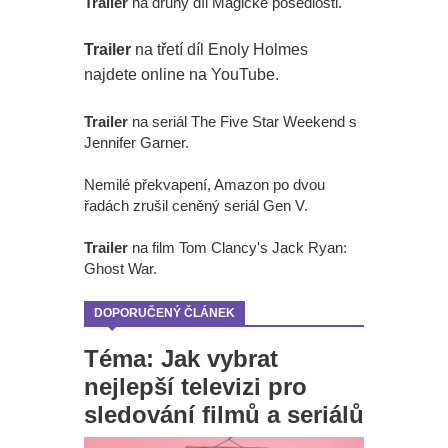
Trailer
na druhý díl Magické posedlosti.
Trailer
na třetí díl Enoly Holmes
najdete online na YouTube.
Trailer
na seriál The Five Star Weekend s
Jennifer Garner.
Nemilé překvapení, Amazon po dvou
řadách zrušil ceněný seriál Gen V.
Trailer
na film Tom Clancy's Jack Ryan:
Ghost War.
DOPORUČENÝ ČLÁNEK
Téma: Jak vybrat
nejlepší televizi pro
sledování filmů a seriálů