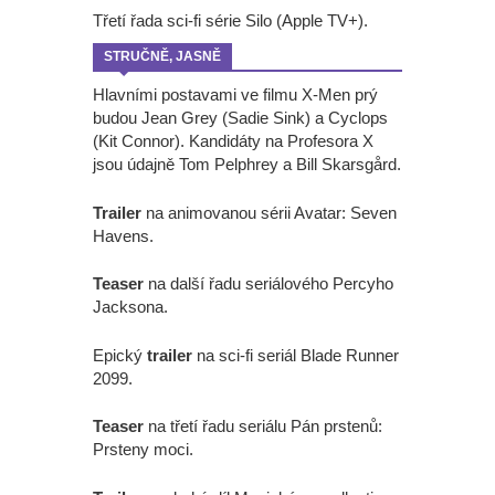
Třetí řada sci-fi série Silo (Apple TV+).
STRUČNĚ, JASNĚ
Hlavními postavami ve filmu X-Men prý
budou Jean Grey (Sadie Sink) a Cyclops
(Kit Connor). Kandidáty na Profesora X
jsou údajně Tom Pelphrey a Bill Skarsgård.
Trailer
na animovanou sérii Avatar: Seven
Havens.
Teaser
na další řadu seriálového Percyho
Jacksona.
Epický
trailer
na sci-fi seriál Blade Runner
2099.
Teaser
na třetí řadu seriálu Pán prstenů:
Prsteny moci.