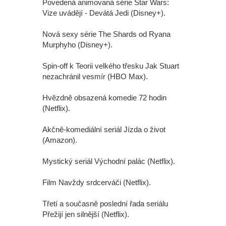
Povedená animovaná série Star Wars:
Vize uvádějí - Devátá Jedi (Disney+).
Nová sexy série The Shards od Ryana
Murphyho (Disney+).
Spin-off k Teorii velkého třesku Jak Stuart
nezachránil vesmír (HBO Max).
Hvězdně obsazená komedie 72 hodin
(Netflix).
Akčně-komediální seriál Jízda o život
(Amazon).
Mystický seriál Východní palác (Netflix).
Film Navždy srdcerváči (Netflix).
Třetí a současně poslední řada seriálu
Přežijí jen silnější (Netflix).