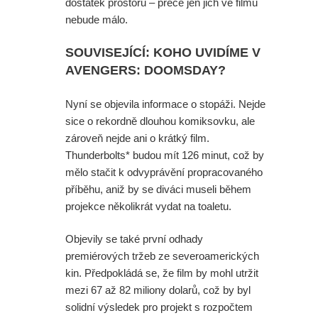
dostatek prostoru – přece jen jich ve filmu
nebude málo.
SOUVISEJÍCÍ: KOHO UVIDÍME V
AVENGERS: DOOMSDAY?
Nyní se objevila informace o stopáži. Nejde
sice o rekordně dlouhou komiksovku, ale
zároveň nejde ani o krátký film.
Thunderbolts* budou mít 126 minut, což by
mělo stačit k odvyprávění propracovaného
příběhu, aniž by se diváci museli během
projekce několikrát vydat na toaletu.
Objevily se také první odhady
premiérových tržeb ze severoamerických
kin. Předpokládá se, že film by mohl utržit
mezi 67 až 82 miliony dolarů, což by byl
solidní výsledek pro projekt s rozpočtem