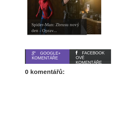
Spider-Man: Zbrusu nový
den - Oprav...
FACEBOOK
GOOGLE+
OVÉ
KOMENTÁŘE
KOMENTÁŘE
0 komentářů: