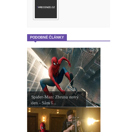
PODOBNÉ ČLÁNKY
Spider-Man: Zbrusu nový
den - Sám š...