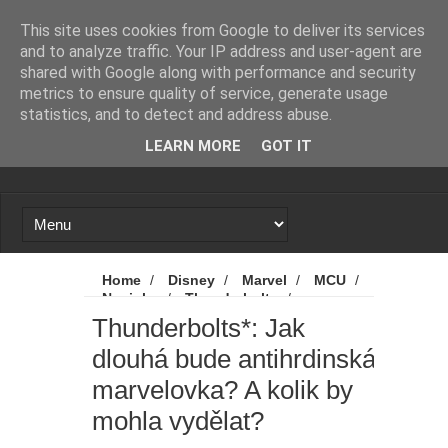
Novinky
Loading...
This site uses cookies from Google to deliver its services
and to analyze traffic. Your IP address and user-agent are
shared with Google along with performance and security
metrics to ensure quality of service, generate usage
statistics, and to detect and address abuse.
LEARN MORE
GOT IT
Home
/
Disney
/
Marvel
/
MCU
/
Novinky
/
Thunderbolts
/
Thunderbolts*
/
Thunderbolts*: Jak
Thunderbolts*: Jak
dlouhá bude antihrdinská marvelovka? A
dlouhá bude antihrdinská
kolik by mohla vydělat?
marvelovka? A kolik by
mohla vydělat?