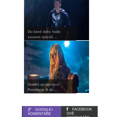
Do které doby bude
zasazen speciál ...
Zemřel spolutvůrce
Punishera. A do ...
FACEBOOK
GOOGLE+
OVÉ
KOMENTÁŘE