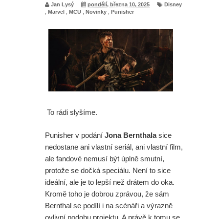
Jan Lysý
pondělí, března 10, 2025
Disney
,
Marvel
,
MCU
,
Novinky
,
Punisher
To rádi slyšíme.
Punisher v podání
Jona Bernthala
sice
nedostane ani vlastní seriál, ani vlastní film,
ale fandové nemusí být úplně smutní,
protože se dočká speciálu. Není to sice
ideální, ale je to lepší než drátem do oka.
Kromě toho je dobrou zprávou, že sám
Bernthal se podílí i na scénáři a výrazně
ovlivní podobu projektu. A právě k tomu se