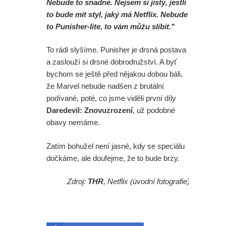
Nebude to snadné. Nejsem si jistý, jestli
to bude mít styl, jaký má Netflix. Nebude
to Punisher-lite, to vám můžu slíbit."
To rádi slyšíme. Punisher je drsná postava
a zaslouží si drsné dobrodružství. A byť
bychom se ještě před nějakou dobou báli,
že Marvel nebude nadšen z brutální
podívané, poté, co jsme viděli první díly
Daredevil: Znovuzrození
, už podobné
obavy nemáme.
Zatím bohužel není jasné, kdy se speciálu
dočkáme, ale doufejme, že to bude brzy.
Zdroj:
THR
, Netflix (úvodní fotografie)