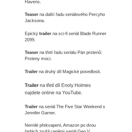
Havens.
Teaser
na další řadu seriálového Percyho
Jacksona.
Epický
trailer
na sci-fi seriál Blade Runner
2099.
Teaser
na třetí řadu seriálu Pán prstenů:
Prsteny moci.
Trailer
na druhý díl Magické posedlosti.
Trailer
na třetí díl Enoly Holmes
najdete online na YouTube.
Trailer
na seriál The Five Star Weekend s
Jennifer Garner.
Nemilé překvapení, Amazon po dvou
řadách zrušil ceněný seriál Gen V.