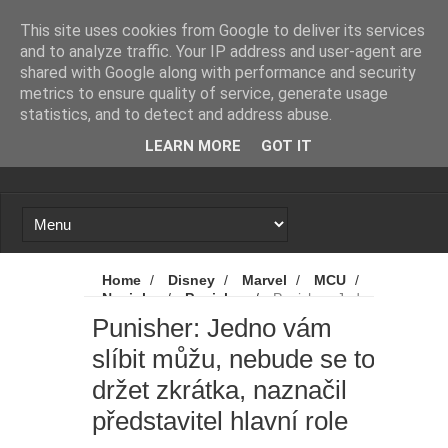
Novinky
Loading...
This site uses cookies from Google to deliver its services
and to analyze traffic. Your IP address and user-agent are
shared with Google along with performance and security
metrics to ensure quality of service, generate usage
statistics, and to detect and address abuse.
LEARN MORE
GOT IT
Home
/
Disney
/
Marvel
/
MCU
/
Novinky
/
Punisher
/
Punisher: Jedno
vám slíbit můžu, nebude se to držet zkrátka,
Punisher: Jedno vám
naznačil představitel hlavní role
slíbit můžu, nebude se to
držet zkrátka, naznačil
představitel hlavní role