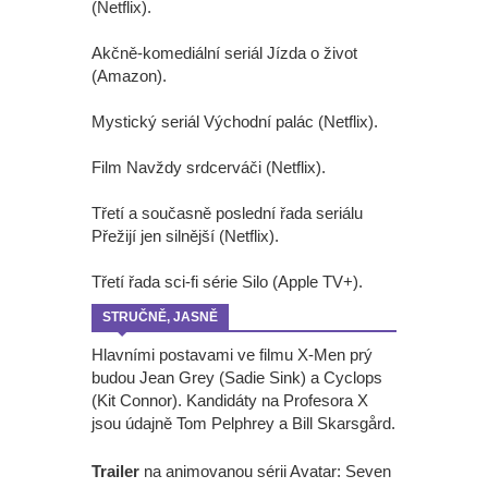
(Netflix).
Akčně-komediální seriál Jízda o život
(Amazon).
Mystický seriál Východní palác (Netflix).
Film Navždy srdcerváči (Netflix).
Třetí a současně poslední řada seriálu
Přežijí jen silnější (Netflix).
Třetí řada sci-fi série Silo (Apple TV+).
STRUČNĚ, JASNĚ
Hlavními postavami ve filmu X-Men prý
budou Jean Grey (Sadie Sink) a Cyclops
(Kit Connor). Kandidáty na Profesora X
jsou údajně Tom Pelphrey a Bill Skarsgård.
Trailer
na animovanou sérii Avatar: Seven