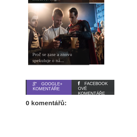
Proč se zase a znovu
spekuluje o ná...
FACEBOOK
GOOGLE+
OVÉ
KOMENTÁŘE
KOMENTÁŘE
0 komentářů: