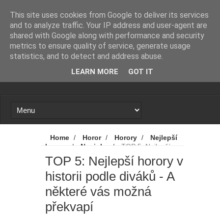
Novinky
Loading...
This site uses cookies from Google to deliver its services
and to analyze traffic. Your IP address and user-agent are
shared with Google along with performance and security
metrics to ensure quality of service, generate usage
statistics, and to detect and address abuse.
LEARN MORE
GOT IT
Home
/
Horor
/
Horory
/
Nejlepší
horory
/
Novinky
/
TOP 5: Nejlepší
horory v historii podle diváků - A některé vás
TOP 5: Nejlepší horory v
možná překvapí
historii podle diváků - A
některé vás možná
překvapí