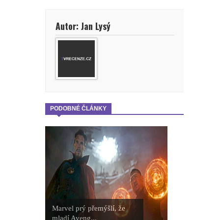
Autor: Jan Lysý
PODOBNÉ ČLÁNKY
Marvel prý přemýšlí, že
mladí Aveng...