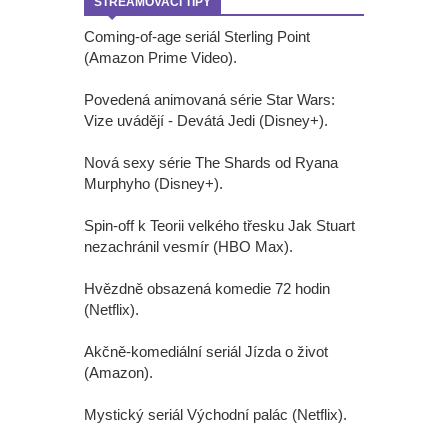
STREAMOVACÍ TIPY
Coming-of-age seriál Sterling Point
(Amazon Prime Video).
Povedená animovaná série Star Wars:
Vize uvádějí - Devátá Jedi (Disney+).
Nová sexy série The Shards od Ryana
Murphyho (Disney+).
Spin-off k Teorii velkého třesku Jak Stuart
nezachránil vesmír (HBO Max).
Hvězdně obsazená komedie 72 hodin
(Netflix).
Akčně-komediální seriál Jízda o život
(Amazon).
Mystický seriál Východní palác (Netflix).