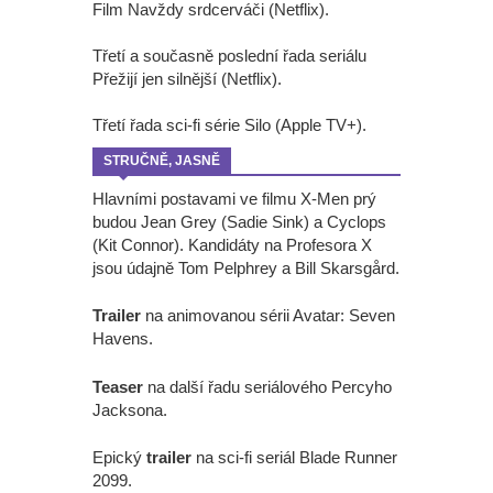
Film Navždy srdcerváči (Netflix).
Třetí a současně poslední řada seriálu
Přežijí jen silnější (Netflix).
Třetí řada sci-fi série Silo (Apple TV+).
STRUČNĚ, JASNĚ
Hlavními postavami ve filmu X-Men prý
budou Jean Grey (Sadie Sink) a Cyclops
(Kit Connor). Kandidáty na Profesora X
jsou údajně Tom Pelphrey a Bill Skarsgård.
Trailer
na animovanou sérii Avatar: Seven
Havens.
Teaser
na další řadu seriálového Percyho
Jacksona.
Epický
trailer
na sci-fi seriál Blade Runner
2099.