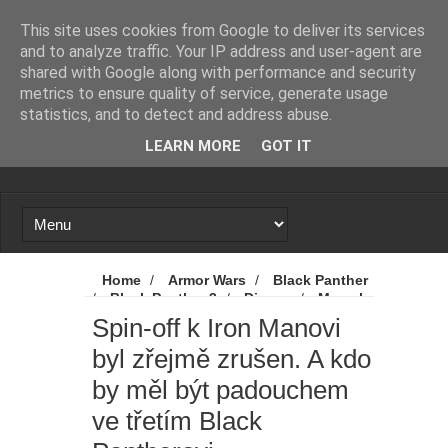
Novinky
Loading...
This site uses cookies from Google to deliver its services
and to analyze traffic. Your IP address and user-agent are
shared with Google along with performance and security
metrics to ensure quality of service, generate usage
statistics, and to detect and address abuse.
LEARN MORE
GOT IT
Home
/
Armor Wars
/
Black Panther
/
Black Panther 3
/
Disney
/
Marvel
/
MCU
/
Novinky
/
War Machine
/
Spin-off k Iron Manovi
Spin-off k Iron Manovi byl zřejmě zrušen. A
byl zřejmě zrušen. A kdo
kdo by měl být padouchem ve třetím Black
Pantherovi
by měl být padouchem
ve třetím Black