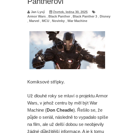
Pantherovi
Jan Lysý
čtvrtek, ledna 30, 2025
Armor Wars
,
Black Panther
,
Black Panther 3
,
Disney
,
Marvel
,
MCU
,
Novinky
,
War Machine
Komiksové střípky.
Už dlouhé roky se mluví o projektu Armor
Wars, v jehož centru by měl být War
Machine (
Don Cheadle
). Řešilo se, že
půjde o seriál, následně to vypadalo spíše
na film, ale už delší dobou se neobjevily
žádné důležitější informace. A je k tomu