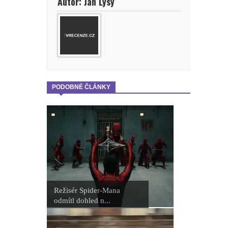
Autor: Jan Lysý
PODOBNÉ ČLÁNKY
Režisér Spider-Mana
odmítl dohled n...