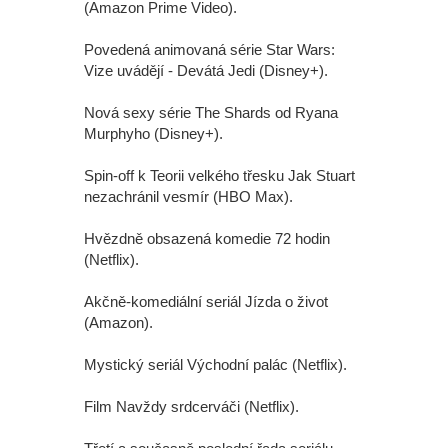
(Amazon Prime Video).
Povedená animovaná série Star Wars:
Vize uvádějí - Devátá Jedi (Disney+).
Nová sexy série The Shards od Ryana
Murphyho (Disney+).
Spin-off k Teorii velkého třesku Jak Stuart
nezachránil vesmír (HBO Max).
Hvězdně obsazená komedie 72 hodin
(Netflix).
Akčně-komediální seriál Jízda o život
(Amazon).
Mystický seriál Východní palác (Netflix).
Film Navždy srdcerváči (Netflix).