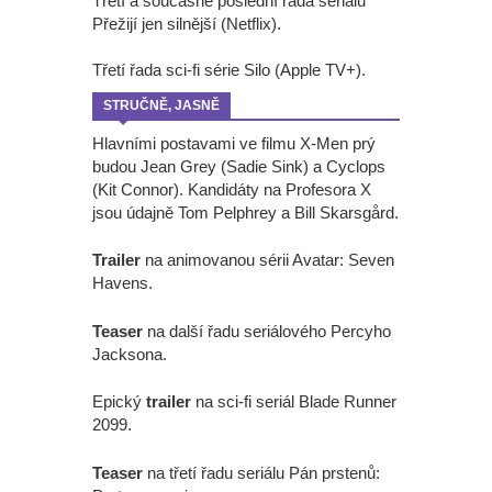
Třetí a současně poslední řada seriálu
Přežijí jen silnější (Netflix).
Třetí řada sci-fi série Silo (Apple TV+).
STRUČNĚ, JASNĚ
Hlavními postavami ve filmu X-Men prý
budou Jean Grey (Sadie Sink) a Cyclops
(Kit Connor). Kandidáty na Profesora X
jsou údajně Tom Pelphrey a Bill Skarsgård.
Trailer
na animovanou sérii Avatar: Seven
Havens.
Teaser
na další řadu seriálového Percyho
Jacksona.
Epický
trailer
na sci-fi seriál Blade Runner
2099.
Teaser
na třetí řadu seriálu Pán prstenů: