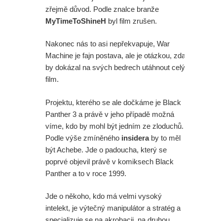
zřejmě důvod. Podle znalce branže
MyTimeToShineH
byl film zrušen.
Nakonec nás to asi nepřekvapuje, War
Machine je fajn postava, ale je otázkou, zda
by dokázal na svých bedrech utáhnout celý
film.
Projektu, kterého se ale dočkáme je Black
Panther 3 a právě v jeho případě možná
víme, kdo by mohl být jedním ze zloduchů.
Podle výše zmíněného
insidera
by to měl
být Achebe. Jde o padoucha, který se
poprvé objevil právě v komiksech Black
Panther a to v roce 1999.
Jde o někoho, kdo má velmi vysoký
intelekt, je výtečný manipulátor a stratég a
specializuje se na akrobacii, na druhou