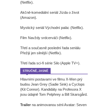
(Netflix).
Akčně-komediální seriál Jízda o život
(Amazon).
Mystický seriál Východní palác (Netflix).
Film Navždy srdcerváči (Netflix).
Třetí a současně poslední řada seriálu
Přežijí jen silnější (Netflix).
Třetí řada sci-fi série Silo (Apple TV+).
STRUČNĚ, JASNĚ
Hlavními postavami ve filmu X-Men prý
budou Jean Grey (Sadie Sink) a Cyclops
(Kit Connor). Kandidáty na Profesora X
jsou údajně Tom Pelphrey a Bill Skarsgård.
Trailer
na animovanou sérii Avatar: Seven