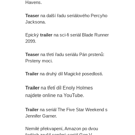
Havens.
Teaser
na další řadu seriálového Percyho
Jacksona.
Epický
trailer
na sci-fi seriál Blade Runner
2099.
Teaser
na třetí řadu seriálu Pán prstenů:
Prsteny moci.
Trailer
na druhý díl Magické posedlosti.
Trailer
na třetí díl Enoly Holmes
najdete online na YouTube.
Trailer
na seriál The Five Star Weekend s
Jennifer Garner.
Nemilé překvapení, Amazon po dvou
řadách zrušil ceněný seriál Gen V.