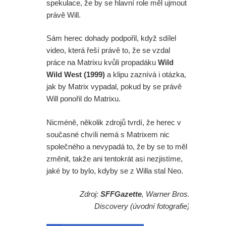
spekulace, že by se hlavní role měl ujmout
právě Will.
Sám herec dohady podpořil, když sdílel
video, která řeší právě to, že se vzdal
práce na Matrixu kvůli propadáku
Wild
Wild West (1999)
a klipu zaznívá i otázka,
jak by Matrix vypadal, pokud by se právě
Will ponořil do Matrixu.
Nicméně, několik zdrojů tvrdí, že herec v
současné chvíli nemá s Matrixem nic
společného a nevypadá to, že by se to měl
změnit, takže ani tentokrát asi nezjistíme,
jaké by to bylo, kdyby se z Willa stal Neo.
Zdroj:
SFFGazette
, Warner Bros.
Discovery (úvodní fotografie)