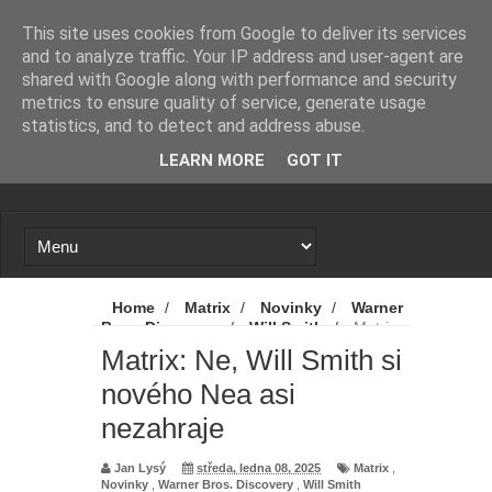
Novinky
Loading...
This site uses cookies from Google to deliver its services
and to analyze traffic. Your IP address and user-agent are
shared with Google along with performance and security
metrics to ensure quality of service, generate usage
statistics, and to detect and address abuse.
LEARN MORE
GOT IT
Home
/
Matrix
/
Novinky
/
Warner
Bros. Discovery
/
Will Smith
/
Matrix:
Ne, Will Smith si nového Nea asi nezahraje
Matrix: Ne, Will Smith si
nového Nea asi
nezahraje
Jan Lysý
středa, ledna 08, 2025
Matrix
,
Novinky
,
Warner Bros. Discovery
,
Will Smith