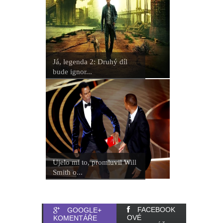
Já, legenda 2: Druhý díl
bude ignor...
Ujelo mi to, promluvil Will
Smith o...
FACEBOOK
GOOGLE+
OVÉ
KOMENTÁŘE