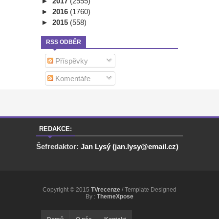
►
2017
(2555)
►
2016
(1760)
►
2015
(558)
RSS ODBĚR
Příspěvky
Komentáře
REDAKCE:
Šefredaktor:
Jan Lysý (jan.lysy@email.cz)
Copyright © 2015
TVrecenze
/ Template Designed
By :
ThemeXpose