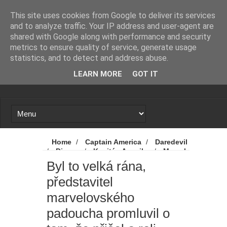
Novinky
Loading...
This site uses cookies from Google to deliver its services
and to analyze traffic. Your IP address and user-agent are
shared with Google along with performance and security
metrics to ensure quality of service, generate usage
statistics, and to detect and address abuse.
LEARN MORE
GOT IT
Home
/
Captain America
/
Daredevil
/
Disney
/
Kapitán Amerika
/
Marvel
/
MCU
/
Novinky
/
Byl to velká rána,
Byl to velká rána,
představitel marvelovského padoucha
představitel
promluvil o tom, že přišel o roli Kapitána
Ameriky
marvelovského
padoucha promluvil o