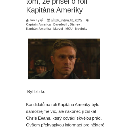
tom, že přišel o roli
Kapitána Ameriky
Jan Lysý
pátek, ledna 10, 2025
Captain America
,
Daredevil
,
Disney
,
Kapitán Amerika
,
Marvel
,
MCU
,
Novinky
Byl blízko.
Kandidátů na roli Kapitána Ameriky bylo
samozřejmě víc, ale nakonec ji získal
Chris Evans
, který odvádí skvělou práci.
Ovšem překvapivou informací pro některé