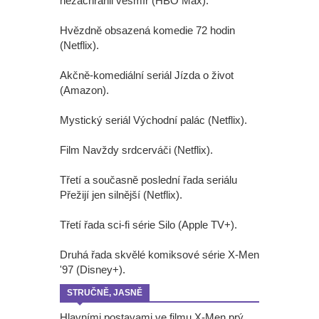
nezachránil vesmír (HBO Max).
Hvězdně obsazená komedie 72 hodin
(Netflix).
Akčně-komediální seriál Jízda o život
(Amazon).
Mystický seriál Východní palác (Netflix).
Film Navždy srdcerváči (Netflix).
Třetí a současně poslední řada seriálu
Přežijí jen silnější (Netflix).
Třetí řada sci-fi série Silo (Apple TV+).
Druhá řada skvělé komiksové série X-Men
'97 (Disney+).
STRUČNĚ, JASNĚ
Hlavními postavami ve filmu X-Men prý