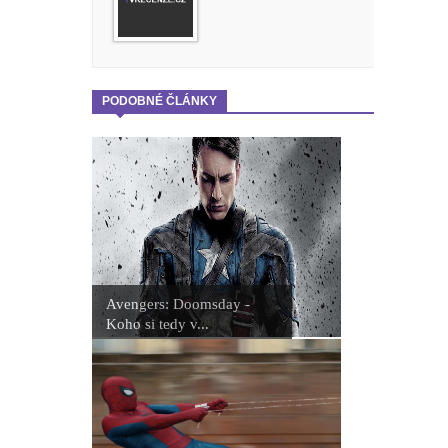
PODOBNÉ ČLÁNKY
Avengers: Doomsday -
Koho si tedy v...