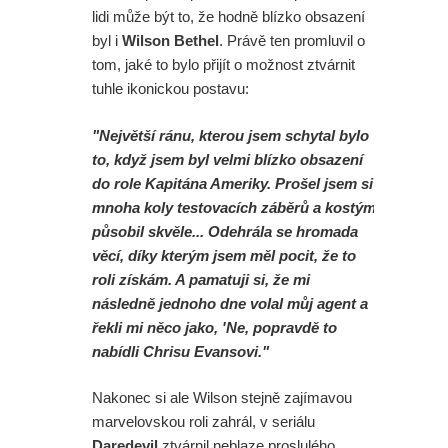
lidi může být to, že hodně blízko obsazení
byl i
Wilson Bethel
. Právě ten promluvil o
tom, jaké to bylo přijít o možnost ztvárnit
tuhle ikonickou postavu:
"Největší ránu, kterou jsem schytal bylo
to, když jsem byl velmi blízko obsazení
do role Kapitána Ameriky. Prošel jsem si
mnoha koly testovacích záběrů a kostým
působil skvěle... Odehrála se hromada
věcí, díky kterým jsem měl pocit, že to
roli získám. A pamatuji si, že mi
následně jednoho dne volal můj agent a
řekli mi něco jako, 'Ne, popravdě to
nabídli Chrisu Evansovi."
Nakonec si ale Wilson stejně zajímavou
marvelovskou roli zahrál, v seriálu
Daredevil
ztvárnil neblaze proslulého