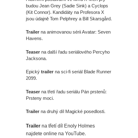
budou Jean Grey (Sadie Sink) a Cyclops
(Kit Connor). Kandidáty na Profesora X
jsou údajně Tom Pelphrey a Bill Skarsgård.
Trailer
na animovanou sérii Avatar: Seven
Havens.
Teaser
na další řadu seriálového Percyho
Jacksona.
Epický
trailer
na sci-fi seriál Blade Runner
2099.
Teaser
na třetí řadu seriálu Pán prstenů:
Prsteny moci.
Trailer
na druhý díl Magické posedlosti.
Trailer
na třetí díl Enoly Holmes
najdete online na YouTube.