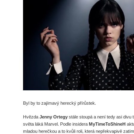
Byl by to zajímavý herecký přírůstek.
Hvězda
Jenny Ortegy
stále stoupá a není tedy asi divu 
světa láká Marvel. Podle insidera
MyTimeToShineH
aktu
mladou herečkou a to kvůli roli, která nepřekvapivě zatí