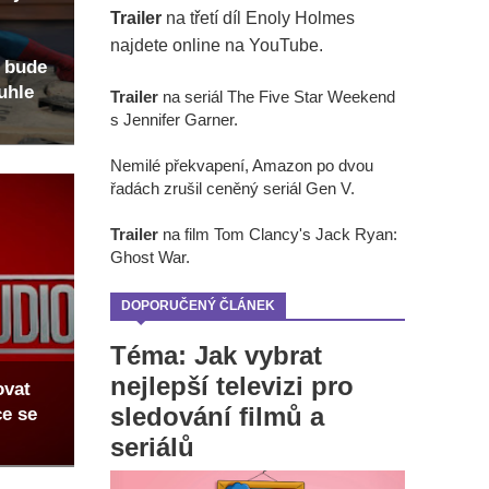
Trailer
na třetí díl Enoly Holmes
najdete online na YouTube.
 bude
uhle
Trailer
na seriál The Five Star Weekend
s Jennifer Garner.
Nemilé překvapení, Amazon po dvou
řadách zrušil ceněný seriál Gen V.
Trailer
na film Tom Clancy's Jack Ryan:
Ghost War.
DOPORUČENÝ ČLÁNEK
Téma: Jak vybrat
nejlepší televizi pro
ovat
sledování filmů a
ce se
seriálů