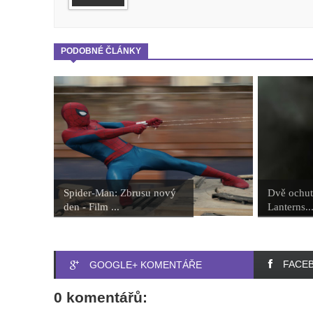
PODOBNÉ ČLÁNKY
Spider-Man: Zbrusu nový
Dvě ochut
den - Film ...
Lanterns...
FACE
GOOGLE+ KOMENTÁŘE
0 komentářů: