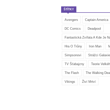
ŠTÍTKY
Avengers
Captain America
DC Comics
Deadpool
Fantastická Zvířata A Kde Je Na
Hra O Trůny
Iron Man
M
Simpsonovi
Strážci Galaxie
TV Šťabajzny
Teorie Velké
The Flash
The Walking De
Vikings
Živí Mrtví