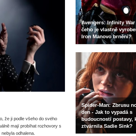
Avengers: Infinity War 
čeho je vlastně vyrob
Iron Manovo brnění?
Spider-Man: Zbrusu n
den - Jak to vypadá s
to, že ji podle všeho do svého
budoucností postavy, 
ztvárnila Sadie Sink?
álně mají probíhat rozhovory s
m nebyla odhalena.