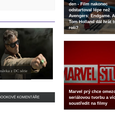
den - Film nakonec
odstartoval lépe než
Avengers: Endgame. A
Tom Holland dál hrát t
roli?
návka z DC série
.
Marvel prý chce omez
seriálovou tvorbu a ví
BOOKOVÉ KOMENTÁŘE
soustředit na filmy