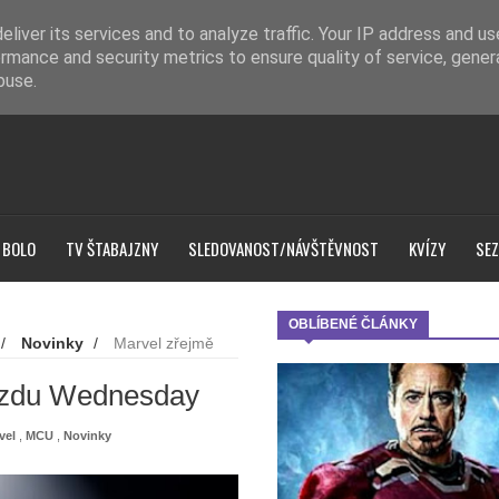
liver its services and to analyze traffic. Your IP address and u
rmance and security metrics to ensure quality of service, gene
buse.
 BOLO
TV ŠTABAJZNY
SLEDOVANOST/NÁVŠTĚVNOST
KVÍZY
SEZ
OBLÍBENÉ ČLÁNKY
/
Novinky
/
Marvel zřejmě
ězdu Wednesday
vel
,
MCU
,
Novinky