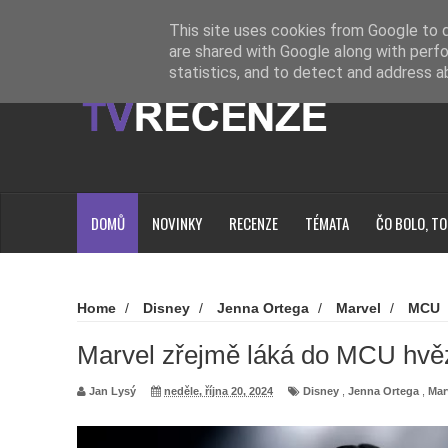
Novinky
Loading...
This site uses cookies from Google to de
are shared with Google along with perfo
statistics, and to detect and address a
DOMŮ
NOVINKY
RECENZE
TÉMATA
ČO BOLO, TO
Home
/
Disney
/
Jenna Ortega
/
Marvel
/
MCU
láká do MCU hvězdu Wednesday
Marvel zřejmě láká do MCU hv
Jan Lysý
neděle, října 20, 2024
Disney
,
Jenna Ortega
,
Mar