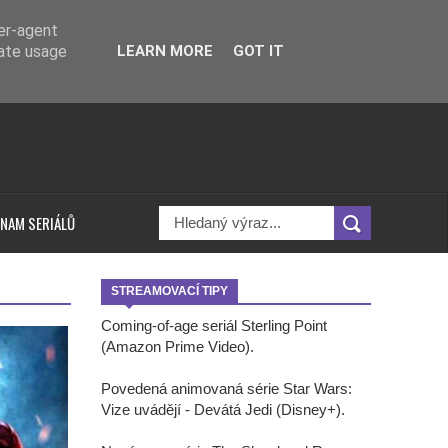
ser-agent
rate usage
LEARN MORE
GOT IT
NAM SERIÁLŮ
STREAMOVACÍ TIPY
Coming-of-age seriál Sterling Point
(Amazon Prime Video).
Povedená animovaná série Star Wars:
Vize uvádějí - Devátá Jedi (Disney+).