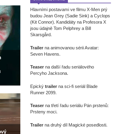
Hlavními postavami ve filmu X-Men prý
budou Jean Grey (Sadie Sink) a Cyclops
(Kit Connor). Kandidáty na Profesora X
jsou údajně Tom Pelphrey a Bill
Skarsgård.
Trailer
na animovanou sérii Avatar:
Seven Havens.
m
Teaser
na další řadu seriálového
u
Percyho Jacksona.
Epický
trailer
na sci-fi seriál Blade
Runner 2099.
Teaser
na třetí řadu seriálu Pán prstenů:
Prsteny moci.
Trailer
na druhý díl Magické posedlosti.
ový