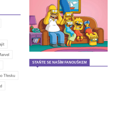
jít
arvel
STAŇTE SE NAŠÍM FANOUŠKEM
ho Třesku
ad