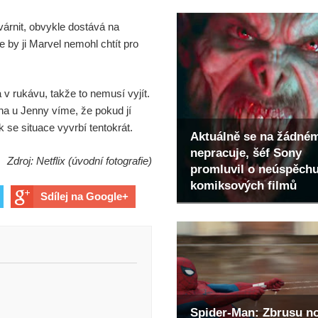
várnit, obvykle dostává na
 by ji Marvel nemohl chtít pro
v rukávu, takže to nemusí vyjít.
na u Jenny víme, že pokud jí
 se situace vyvrbí tentokrát.
Aktuálně se na žádné
nepracuje, šéf Sony
Zdroj: Netflix (úvodní fotografie)
promluvil o neúspěch
komiksových filmů
Sdílej na Google+
Spider-Man: Zbrusu n