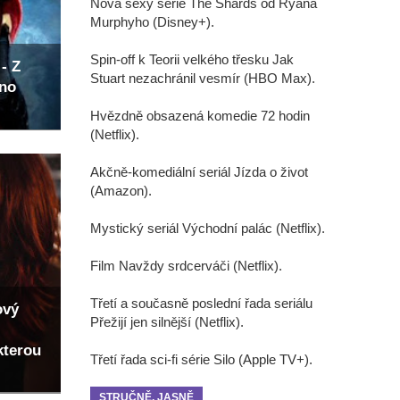
Nová sexy série The Shards od Ryana
Murphyho (Disney+).
Spin-off k Teorii velkého třesku Jak
- Z
Stuart nezachránil vesmír (HBO Max).
eno
Hvězdně obsazená komedie 72 hodin
(Netflix).
Akčně-komediální seriál Jízda o život
(Amazon).
Mystický seriál Východní palác (Netflix).
Film Navždy srdcerváči (Netflix).
Třetí a současně poslední řada seriálu
ový
Přežijí jen silnější (Netflix).
kterou
Třetí řada sci-fi série Silo (Apple TV+).
STRUČNĚ, JASNĚ