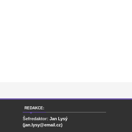
REDAKCE:
Šefredaktor:
Jan Lysý
(jan.lysy@email.cz)