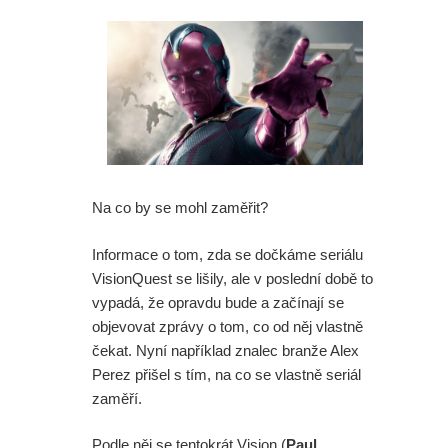
Mumie 4: Vrátí se další tři postavy z
původních filmů
Avatar 4: James Cameron promluvil
o tom, jak to vypadá s budoucností
série
Na co by se mohl zaměřit?
Spider-Man: Zbrusu nový den - Sám
Informace o tom, zda se dočkáme seriálu
VisionQuest se lišily, ale v poslední době to
šéfu Marvelu je zaskočen tím, jak
vypadá, že opravdu bude a začínají se
objevovat zprávy o tom, co od něj vlastně
skvěle se filmu vede
čekat. Nyní například znalec branže Alex
Spider-Man: Zbrusu nový den -
Perez přišel s tím, na co se vlastně seriál
zaměří.
Opravdu Tom Holland nesnášel
Podle něj se tentokrát Vision (
Paul