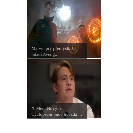
Holland dál hrát tuhle roli?
Spider-Man: Zbrusu nový den - Lidé
mohou na kina nadávat jak chtějí,
ale jen kina zvládnou jednu věc,
Marvel prý přemýšlí, že
mladí Aveng...
prohlásil šéf Sony v reakci na
úspěch filmu
Spider-Man: Zbrusu nový den - Jak
to vypadá s budoucností postavy,
X-Men: Novým
kterou ztvárnila Sadie Sink?
Cyclopsem bude hvězda ...
God of War: Novým Kratosem by