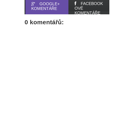
mohl být Dave Bautista.
FACEBOOK
GOOGLE+
OVÉ
KOMENTÁŘE
KOMENTÁŘE
Přeobsazovat se ale bude i další
0 komentářů:
důležitá postava
Marvel prý chce omezovat
seriálovou tvorbu a více se
soustředit na filmy
Wonder Man: Tvůrce prozradil, pro
Marvel zrušil oceňovaný seriál
Budoucnost Scorpiona zní hodně
zajímavě