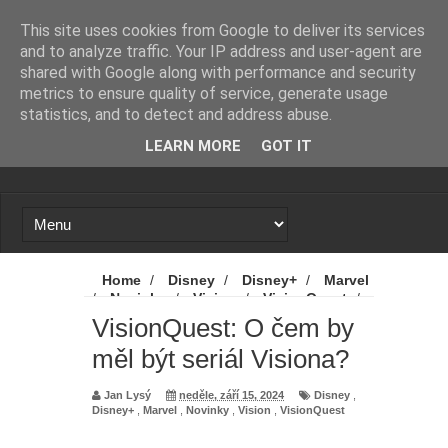
Novinky
Marvel prý přemýšlí, že mladí
This site uses cookies from Google to deliver its services
and to analyze traffic. Your IP address and user-agent are
Avengers nebudou mít seriál, ale
shared with Google along with performance and security
metrics to ensure quality of service, generate usage
film. A stejně by to mohlo být i v
statistics, and to detect and address abuse.
LEARN MORE
GOT IT
případě jiné série
Proč se zase a znovu spekuluje o
návratu Zacka Snydera k DC?
X-Men: Novým Cyclopsem bude
Home
/
Disney
/
Disney+
/
Marvel
/
Novinky
/
Vision
/
VisionQuest
/
hvězda Srdcerváčů
VisionQuest: O čem by měl být seriál
VisionQuest: O čem by
Visiona?
měl být seriál Visiona?
Spider-Man: Zbrusu nový den - Tom
Jan Lysý
neděle, září 15, 2024
Disney
,
Holland promluvil od odvážné scéně
Disney+
,
Marvel
,
Novinky
,
Vision
,
VisionQuest
z filmu. A kdo byl nový přítel MJ?