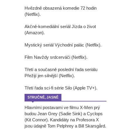
Hvězdně obsazená komedie 72 hodin
(Netflix).
Akčně-komediální seriál Jízda o život
(Amazon).
Mystický seriál Východní palác (Netflix).
Film Navždy srdcerváči (Netflix).
Třetí a současně poslední řada seriálu
Přežijí jen silnější (Netflix).
Třetí řada sci-fi série Silo (Apple TV+).
STRUČNĚ, JASNĚ
Hlavními postavami ve filmu X-Men prý
budou Jean Grey (Sadie Sink) a Cyclops
(Kit Connor). Kandidáty na Profesora X
jsou údajně Tom Pelphrey a Bill Skarsgård.