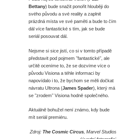
jednu z verzí filmu?
Bettany
) bude snažit ponořit hlouběji do
svého původu a své reality a zaplnit
Paní Klausová řádí v traileru na
prázdná místa ve své paměti a bude to čím
Šílenou noc 2. A upoutávka na
dál více fantastické s tím, jak se bude
seriál posouvat dál.
skvělý Star Wars projekt
Nejsme si sice jistí, co si v tomto případě
Daredevil: Znovuzrození - Skvělá
představit pod pojmem "fantastické", ale
určitě oceníme to, že se dozvíme více o
herečka z Iron Fista odmítla účast v
původu Visiona a téhle informaci by
napovídalo i to, že bychom se měli dočkat
další řadě
návratu Ultrona (
James Spader
), který má
Režisér Spider-Mana odmítl dohled
se "zrodem" Visiona hodně společného.
na Avengers. A opravdu se na place
Aktuálně bohužel není známo, kdy bude
mít seriál premiéru.
Zbrusu nového dne pohyboval
Zdroj:
The Cosmic Circus
, Marvel Studios
Jackie Chan?