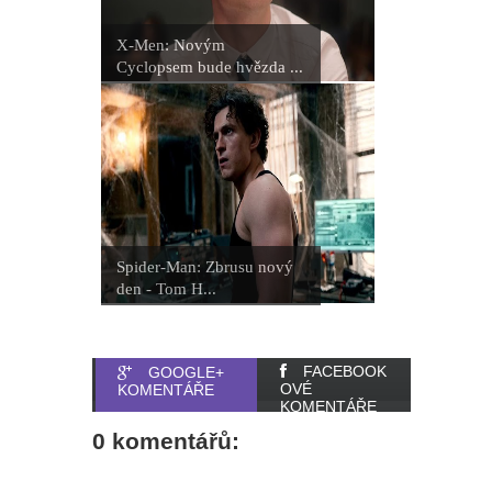
X-Men: Novým
Cyclopsem bude hvězda ...
Spider-Man: Zbrusu nový
den - Tom H...
FACEBOOK
GOOGLE+
OVÉ
KOMENTÁŘE
KOMENTÁŘE
0 komentářů: