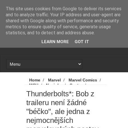
Novinky
Loading...
This site uses cookies from Google to deliver its services
and to analyze traffic. Your IP address and user-agent are
shared with Google along with performance and security
metrics to ensure quality of service, generate usage
statistics, and to detect and address abuse.
LEARN MORE
GOT IT
Home
/
Marvel
/
Marvel Comics
/
MCU
/
Novinky
/
Sentry
/
Thunderbolts
/
Thunderbolts*
/
Thunderbolts*: Bob z
Thunderbolts*: Bob z traileru není žádné
traileru není žádné
"béčko", ale jedna z nejmocnějších
marvelovských postav
"béčko", ale jedna z
nejmocnějších