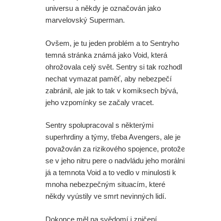
universu a někdy je označován jako
marvelovský Superman.
Ovšem, je tu jeden problém a to Sentryho
temná stránka známá jako Void, která
ohrožovala celý svět. Sentry si tak rozhodl
nechat vymazat paměť, aby nebezpečí
zabránil, ale jak to tak v komiksech bývá,
jeho vzpomínky se začaly vracet.
Sentry spolupracoval s některými
superhrdiny a týmy, třeba Avengers, ale je
považován za rizikového spojence, protože
se v jeho nitru pere o nadvládu jeho morální
já a temnota Void a to vedlo v minulosti k
mnoha nebezpečným situacím, které
někdy vyústily ve smrt nevinných lidí.
Dokonce měl na svědomí i zničení