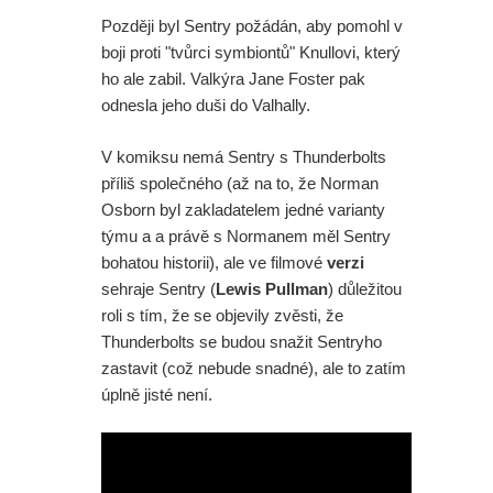
Později byl Sentry požádán, aby pomohl v
boji proti "tvůrci symbiontů" Knullovi, který
ho ale zabil. Valkýra Jane Foster pak
odnesla jeho duši do Valhally.
V komiksu nemá Sentry s Thunderbolts
příliš společného (až na to, že Norman
Osborn byl zakladatelem jedné varianty
týmu a a právě s Normanem měl Sentry
bohatou historii), ale ve filmové
verzi
sehraje Sentry (
Lewis Pullman
) důležitou
roli s tím, že se objevily zvěsti, že
Thunderbolts se budou snažit Sentryho
zastavit (což nebude snadné), ale to zatím
úplně jisté není.