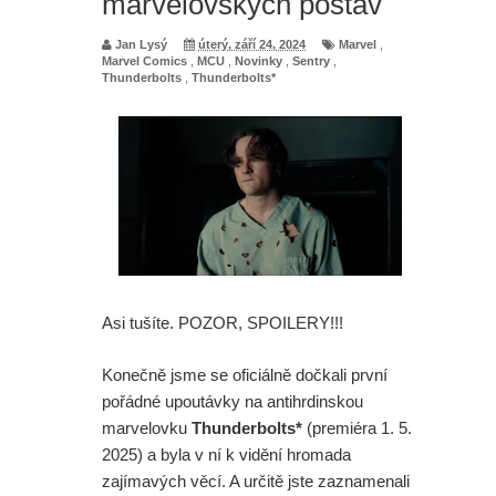
marvelovských postav
Jan Lysý
úterý, září 24, 2024
Marvel
,
Marvel Comics
,
MCU
,
Novinky
,
Sentry
,
Thunderbolts
,
Thunderbolts*
Asi tušíte. POZOR, SPOILERY!!!
Konečně jsme se oficiálně dočkali první
pořádné upoutávky na antihrdinskou
marvelovku
Thunderbolts*
(premiéra 1. 5.
2025) a byla v ní k vidění hromada
zajímavých věcí. A určitě jste zaznamenali