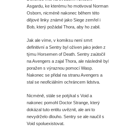
Asgardu, ke kterému ho motivoval Norman
Osborn, nicméně nakonec během této
dějové linky známé jako Siege zemřel i
Bob, který požádal Thora, aby ho zabil.
Jak ale víme, v komiksu není smrt
definitivní a Sentry byl oživen jako jeden z
týmu Horsemen of Death. Sentry zaútočil
na Avengers a zajal Thora, ale následně byl
poražen s výraznou pomocí Wasp.
Nakonec se přidal na stranu Avengers a
stal se neoficiálním ochráncem lidstva.
Nicméně, stále se potýkal s Void a
nakonec pomohl Doctor Strange, který
dokázal tuto entitu uvěznit, ale ani to
nevydrželo dlouho. Sentry se ale naučil s
Void spoluexistovat.