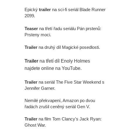
Epický
trailer
na sci-fi seriál Blade Runner
2099.
Teaser
na třetí řadu seriálu Pán prstenů:
Prsteny moci.
Trailer
na druhý díl Magické posedlosti.
Trailer
na třetí díl Enoly Holmes
najdete online na YouTube.
Trailer
na seriál The Five Star Weekend s
Jennifer Garner.
Nemilé překvapení, Amazon po dvou
řadách zrušil ceněný seriál Gen V.
Trailer
na film Tom Clancy's Jack Ryan:
Ghost War.