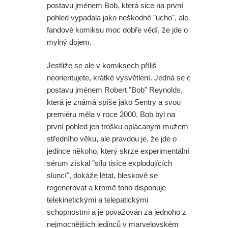
postavu jménem Bob, která sice na první
pohled vypadala jako neškodné "ucho", ale
fandové komiksu moc dobře vědí, že jde o
mylný dojem.
Jestliže se ale v komiksech příliš
neorientujete, krátké vysvětlení. Jedná se o
postavu jménem Robert "Bob" Reynolds,
která je známá spíše jako Sentry a svou
premiéru měla v roce 2000. Bob byl na
první pohled jen trošku oplácaným mužem
středního věku, ale pravdou je, že jde o
jedince někoho, který skrze experimentální
sérum získal "sílu tisíce explodujících
sluncí", dokáže létat, bleskově se
regenerovat a kromě toho disponuje
telekinetickými a telepatickými
schopnostmi a je považován za jednoho z
nejmocnějších jedinců v marvelovském