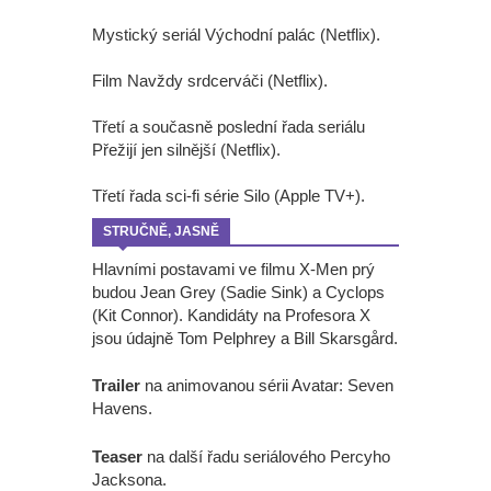
Mystický seriál Východní palác (Netflix).
Film Navždy srdcerváči (Netflix).
Třetí a současně poslední řada seriálu
Přežijí jen silnější (Netflix).
Třetí řada sci-fi série Silo (Apple TV+).
STRUČNĚ, JASNĚ
Hlavními postavami ve filmu X-Men prý
budou Jean Grey (Sadie Sink) a Cyclops
(Kit Connor). Kandidáty na Profesora X
jsou údajně Tom Pelphrey a Bill Skarsgård.
Trailer
na animovanou sérii Avatar: Seven
Havens.
Teaser
na další řadu seriálového Percyho
Jacksona.