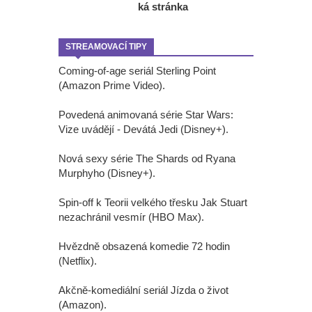
ká stránka
STREAMOVACÍ TIPY
Coming-of-age seriál Sterling Point
(Amazon Prime Video).
Povedená animovaná série Star Wars:
Vize uvádějí - Devátá Jedi (Disney+).
Nová sexy série The Shards od Ryana
Murphyho (Disney+).
Spin-off k Teorii velkého třesku Jak Stuart
nezachránil vesmír (HBO Max).
Hvězdně obsazená komedie 72 hodin
(Netflix).
Akčně-komediální seriál Jízda o život
(Amazon).