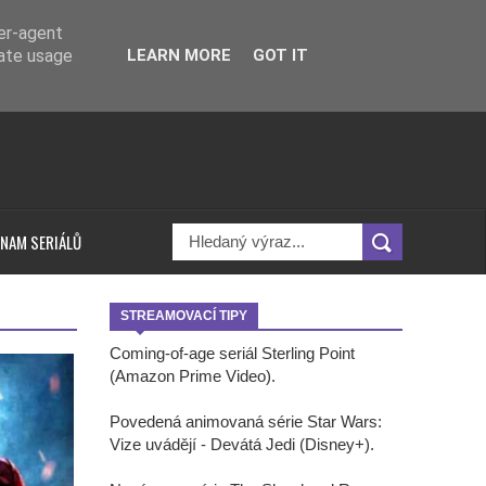
ser-agent
rate usage
LEARN MORE
GOT IT
NAM SERIÁLŮ
STREAMOVACÍ TIPY
Coming-of-age seriál Sterling Point
(Amazon Prime Video).
Povedená animovaná série Star Wars:
Vize uvádějí - Devátá Jedi (Disney+).