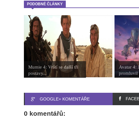
PODOBNÉ ČLÁNKY
Mumie 4: Vrátí se další tři
Avatar 4:
postavy...
promluvil 
FACE
GOOGLE+ KOMENTÁŘE
0 komentářů: