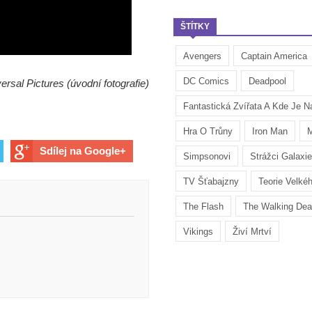
ŠTÍTKY
Avengers
Captain America
DC Comics
Deadpool
versal Pictures (úvodní fotografie)
Fantastická Zvířata A Kde Je Na
Hra O Trůny
Iron Man
M
Sdílej na Google+
Simpsonovi
Strážci Galaxie
TV Šťabajzny
Teorie Velké
The Flash
The Walking De
Vikings
Živí Mrtví