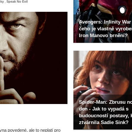
nky
,
Speak No Evil
Avengers: Infinity War 
 ve vystřižené scéně ze Spider-Man: Zbrusu nový den s
čeho je vlastně vyrob
Iron Manovo brnění?
vil o neúspěchu komiksových filmů
toval lépe než Avengers: Endgame. A bude Tom Holland dál
ávat jak chtějí, ale jen kina zvládnou jednu věc, prohlásil
Spider-Man: Zbrusu n
den - Jak to vypadá s
cností postavy, kterou ztvárnila Sadie Sink?
budoucností postavy, 
ztvárnila Sadie Sink?
ta. Přeobsazovat se ale bude i další důležitá postava
na povedené, ale to neplatí pro