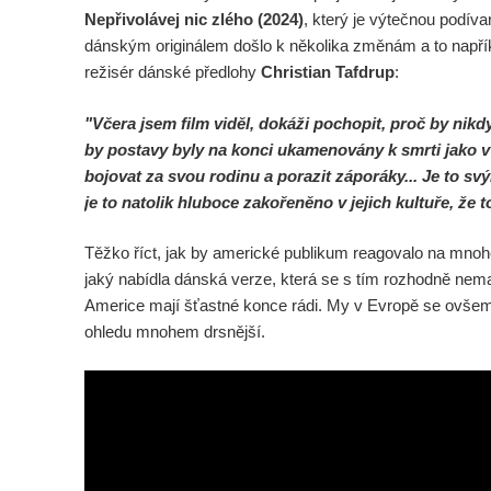
Marvel prý chce omezovat seriálovou tvorbu a více s
Nepřivolávej nic zlého (2024)
, který je výtečnou podív
dánským originálem došlo k několika změnám a to napříkl
Wonder Man: Tvůrce prozradil, pro Marvel zrušil oc
režisér dánské předlohy
Christian Tafdrup
:
Budoucnost Scorpiona zní hodně zajímavě
"Včera jsem film viděl, dokáži pochopit, proč by nikd
by postavy byly na konci ukamenovány k smrti jako v 
bojovat za svou rodinu a porazit záporáky... Je to 
je to natolik hluboce zakořeněno v jejich kultuře, že t
Těžko říct, jak by americké publikum reagovalo na mno
jaký nabídla dánská verze, která se s tím rozhodně nemazl
Americe mají šťastné konce rádi. My v Evropě se ovšem
ohledu mnohem drsnější.