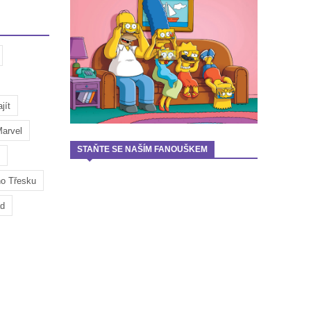
jít
arvel
STAŇTE SE NAŠÍM FANOUŠKEM
ho Třesku
ad