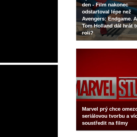
den - Film nakonec
odstartoval lépe než
Avengers: Endgame. A
Tom Holland dál hrát t
roli?
Marvel prý chce omez
seriálovou tvorbu a ví
soustředit na filmy