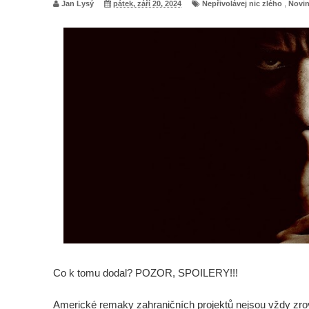
Jan Lysý
pátek, září 20, 2024
Nepřivolávej nic zlého
,
Novi
Chan?
Dvě ochutnávka z DC série Lanterns. A co mělo být
postavou z Daredevila?
Aktuálně se na žádném nepracuje, šéf Sony promlu
Spider-Man: Zbrusu nový den - Film nakonec odstar
hrát tuhle roli?
Spider-Man: Zbrusu nový den - Lidé mohou na kina nad
šéf Sony v reakci na úspěch filmu
Spider-Man: Zbrusu nový den - Jak to vypadá s budou
Co k tomu dodal? POZOR, SPOILERY!!!
God of War: Novým Kratosem by mohl být Dave Bautis
Americké remaky zahraničních projektů nejsou vždy zrov