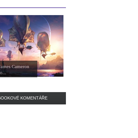
 James Cameron
o...
BOOKOVÉ KOMENTÁŘE