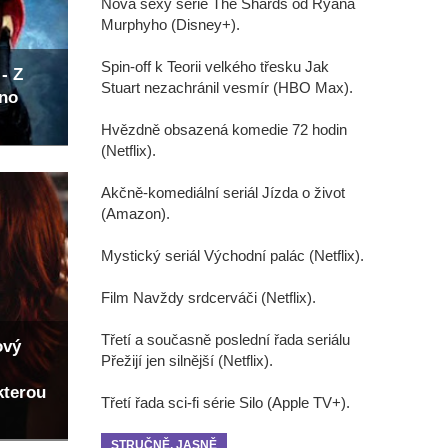
Nová sexy série The Shards od Ryana
Murphyho (Disney+).
Spin-off k Teorii velkého třesku Jak
- Z
Stuart nezachránil vesmír (HBO Max).
eno
Hvězdně obsazená komedie 72 hodin
(Netflix).
Akčně-komediální seriál Jízda o život
(Amazon).
Mystický seriál Východní palác (Netflix).
Film Navždy srdcerváči (Netflix).
Třetí a současně poslední řada seriálu
ový
Přežijí jen silnější (Netflix).
kterou
Třetí řada sci-fi série Silo (Apple TV+).
STRUČNĚ, JASNĚ