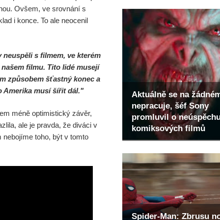
e soustředit na filmy
anou. Ovšem, ve srovnání s
ad i konce. To ale neocenil
eňovaný seriál
y neuspěli s filmem, ve kterém
našem filmu. Tito lidé musejí
svým způsobem šťastný konec a
o Amerika musí šířit dál."
Aktuálně se na žádné
nepracuje, šéf Sony
hem méně optimistický závěr,
promluvil o neúspěch
ila, ale je pravda, že diváci v
komiksových filmů
 nebojíme toho, být v tomto
Spider-Man: Zbrusu n