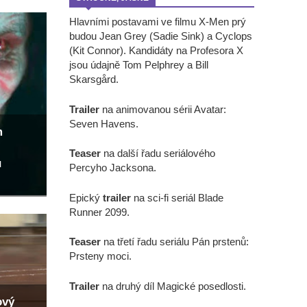
Hlavními postavami ve filmu X-Men prý
budou Jean Grey (Sadie Sink) a Cyclops
(Kit Connor). Kandidáty na Profesora X
jsou údajně Tom Pelphrey a Bill
Skarsgård.
Trailer
na animovanou sérii Avatar:
Seven Havens.
m
Teaser
na další řadu seriálového
u
Percyho Jacksona.
Epický
trailer
na sci-fi seriál Blade
Runner 2099.
Teaser
na třetí řadu seriálu Pán prstenů:
Prsteny moci.
Trailer
na druhý díl Magické posedlosti.
ový