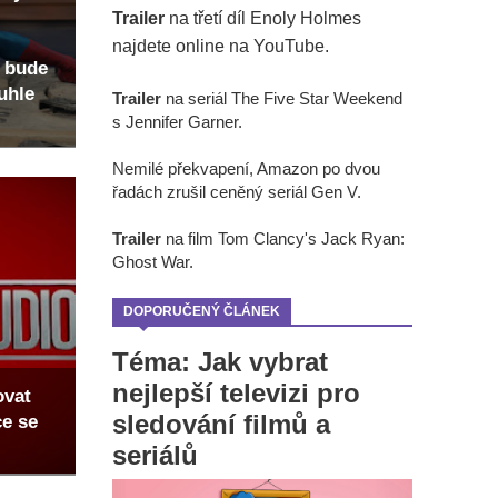
Trailer
na třetí díl Enoly Holmes
najdete online na YouTube.
 bude
uhle
Trailer
na seriál The Five Star Weekend
s Jennifer Garner.
Nemilé překvapení, Amazon po dvou
řadách zrušil ceněný seriál Gen V.
Trailer
na film Tom Clancy's Jack Ryan:
Ghost War.
DOPORUČENÝ ČLÁNEK
Téma: Jak vybrat
nejlepší televizi pro
ovat
sledování filmů a
ce se
seriálů