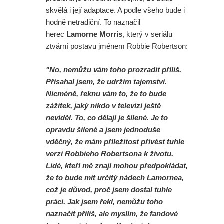
skvělá i její adaptace. A podle všeho bude i
hodně netradiční. To naznačil
herec
Lamorne Morris
, který v seriálu
ztvární postavu jménem Robbie Robertson:
"No, nemůžu vám toho prozradit příliš.
Přísahal jsem, že udržím tajemství.
Nicméně, řeknu vám to, že to bude
zážitek, jaký nikdo v televizi ještě
neviděl. To, co dělají je šílené. Je to
opravdu šílené a jsem jednoduše
vděčný, že mám příležitost přivést tuhle
verzi Robbieho Robertsona k životu.
Lidé, kteří mě znají mohou předpokládat,
že to bude mít určitý nádech Lamornea,
což je důvod, proč jsem dostal tuhle
práci. Jak jsem řekl, nemůžu toho
naznačit příliš, ale myslím, že fandové