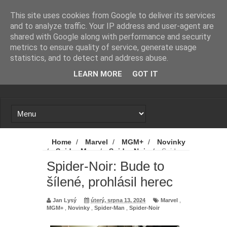
Novinky
Loading...
This site uses cookies from Google to deliver its services
and to analyze traffic. Your IP address and user-agent are
shared with Google along with performance and security
metrics to ensure quality of service, generate usage
statistics, and to detect and address abuse.
LEARN MORE
GOT IT
Home
/
Marvel
/
MGM+
/
Novinky
/
Spider-Man
/
Spider-Noir
/
Spider-
Noir: Bude to šílené, prohlásil herec
Spider-Noir: Bude to
šílené, prohlásil herec
Jan Lysý
úterý, srpna 13, 2024
Marvel
,
MGM+
,
Novinky
,
Spider-Man
,
Spider-Noir