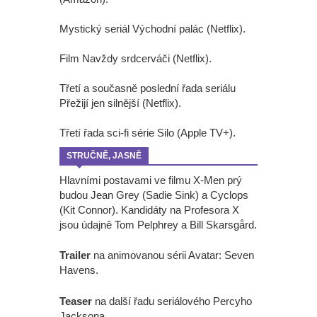
Mystický seriál Východní palác (Netflix).
Film Navždy srdcerváči (Netflix).
Třetí a současně poslední řada seriálu
Přežijí jen silnější (Netflix).
Třetí řada sci-fi série Silo (Apple TV+).
STRUČNĚ, JASNĚ
Hlavními postavami ve filmu X-Men prý
budou Jean Grey (Sadie Sink) a Cyclops
(Kit Connor). Kandidáty na Profesora X
jsou údajně Tom Pelphrey a Bill Skarsgård.
Trailer
na animovanou sérii Avatar: Seven
Havens.
Teaser
na další řadu seriálového Percyho
Jacksona.