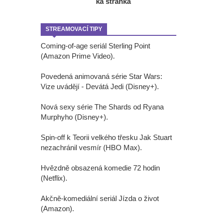
ká stránka
STREAMOVACÍ TIPY
Coming-of-age seriál Sterling Point
(Amazon Prime Video).
Povedená animovaná série Star Wars:
Vize uvádějí - Devátá Jedi (Disney+).
Nová sexy série The Shards od Ryana
Murphyho (Disney+).
Spin-off k Teorii velkého třesku Jak Stuart
nezachránil vesmír (HBO Max).
Hvězdně obsazená komedie 72 hodin
(Netflix).
Akčně-komediální seriál Jízda o život
(Amazon).