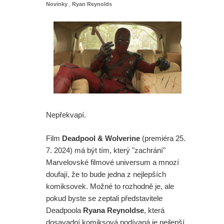
Novinky
,
Ryan Reynolds
Nepřekvapí.
Film
Deadpool & Wolverine
(premiéra 25.
7. 2024) má být tím, který "zachrání"
Marvelovské filmové universum a mnozí
doufají, že to bude jedna z nejlepších
komiksovek. Možné to rozhodně je, ale
pokud byste se zeptali představitele
Deadpoola
Ryana Reynoldse
, která
dosavadní komiksová podívaná je nejlepší,