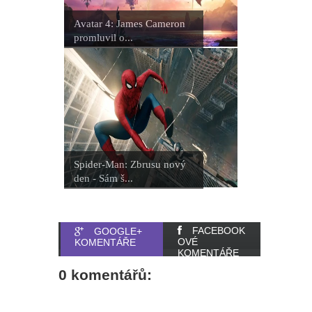
Avatar 4: James Cameron
promluvil o...
Spider-Man: Zbrusu nový
den - Sám š...
FACEBOOK
GOOGLE+
OVÉ
KOMENTÁŘE
KOMENTÁŘE
0 komentářů: