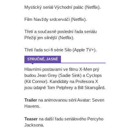
Mystický seriál Východní palác (Netflix).
Film Navždy srdcerváči (Netflix).
Třetí a současně poslední řada seriálu
Přežijí jen silnější (Netflix).
Třetí řada sci-fi série Silo (Apple TV+).
STRUČNĚ, JASNĚ
Hlavními postavami ve filmu X-Men prý
budou Jean Grey (Sadie Sink) a Cyclops
(Kit Connor). Kandidáty na Profesora X
jsou údajně Tom Pelphrey a Bill Skarsgård.
Trailer
na animovanou sérii Avatar: Seven
Havens.
Teaser
na další řadu seriálového Percyho
Jacksona.