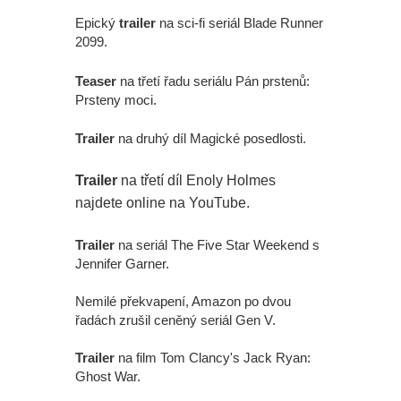
Epický
trailer
na sci-fi seriál Blade Runner
2099.
Teaser
na třetí řadu seriálu Pán prstenů:
Prsteny moci.
Trailer
na druhý díl Magické posedlosti.
Trailer
na třetí díl Enoly Holmes
najdete online na YouTube.
Trailer
na seriál The Five Star Weekend s
Jennifer Garner.
Nemilé překvapení, Amazon po dvou
řadách zrušil ceněný seriál Gen V.
Trailer
na film Tom Clancy's Jack Ryan:
Ghost War.