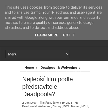
Novinky
Loading...
This site uses cookies from Google to deliver its services
and to analyze traffic. Your IP address and user-agent are
shared with Google along with performance and security
metrics to ensure quality of service, generate usage
statistics, and to detect and address abuse.
LEARN MORE
GOT IT
Home
/
Deadpool & Wolverine
/
Disney
/
FOX
/
Marvel
/
MCU
/
Novinky
/
Ryan Reynolds
/
Nejlepší
Nejlepší film podle
film podle představitele Deadpoola?
představitele
Deadpoola?
Jan Lysý
středa, června 19, 2024
Deadpool & Wolverine
,
Disney
,
FOX
,
Marvel
,
MCU
,