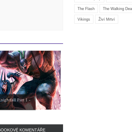
The Flash
The Walking De
Vikings
Živí Mrtví
ightfall Part 1 -
BOOKOVÉ KOMENTÁŘE