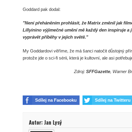
Goddard pak dodal:
"Není přeháněním prohlásit, že Matrix změnil jak filmo
Lillyinino
výjimečné umění mě každý den inspiruje a j
vyprávět příběhy v jejich světě."
My Goddardovi věříme, že má šanci natočit důstojný přír
protože jde o sci-fi sérii, která je kultovní, ale asi potřeb
Zdroj:
SFFGazette
, Warner Br
Sdílej na Facebooku
Sdílej na Twitteru
Autor: Jan Lysý