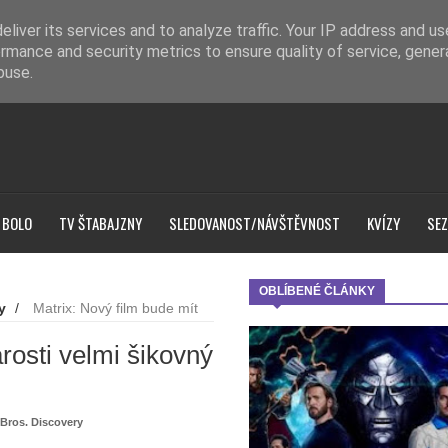
liver its services and to analyze traffic. Your IP address and u
rmance and security metrics to ensure quality of service, gene
buse.
 BOLO
TV ŠTABAJZNY
SLEDOVANOST/NÁVŠTĚVNOST
KVÍZY
SEZ
OBLÍBENÉ ČLÁNKY
y
/
Matrix: Nový film bude mít
rosti velmi šikovný
Bros. Discovery