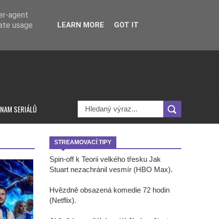
ser-agent
rate usage
LEARN MORE
GOT IT
NAM SERIÁLŮ
STREAMOVACÍ TIPY
Spin-off k Teorii velkého třesku Jak
Stuart nezachránil vesmír (HBO Max).
Hvězdně obsazená komedie 72 hodin
(Netflix).