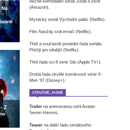
Akčně-komediální seriál Jízda o život
(Amazon).
 Na
Mystický seriál Východní palác (Netflix).
kávané
Film Navždy srdcerváči (Netflix).
Třetí a současně poslední řada seriálu
Přežijí jen silnější (Netflix).
Třetí řada sci-fi série Silo (Apple TV+).
Druhá řada skvělé komiksové série X-
Men '97 (Disney+).
STRUČNĚ, JASNĚ
Trailer
na animovanou sérii Avatar:
- Z
Seven Havens.
eno
Teaser
na další řadu seriálového