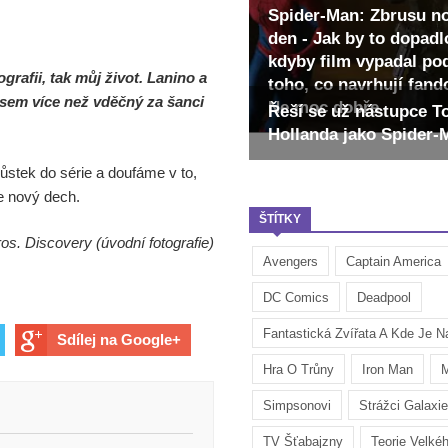
Spider-Man: Zbrusu n
den - Jak by to dopadl
kdyby film vypadal po
grafii, tak můj život. Lanino a
toho, co navrhují fan
sem více než vděčný za šanci
Ne moc dobře
Řeší se už nástupce 
Hollanda jako Spider
ůstek do série a doufáme v to,
uje nový dech.
ŠTÍTKY
os. Discovery (úvodní fotografie)
Avengers
Captain America
DC Comics
Deadpool
Fantastická Zvířata A Kde Je Na
Sdílej na Google+
Hra O Trůny
Iron Man
M
Simpsonovi
Strážci Galaxie
TV Šťabajzny
Teorie Velké