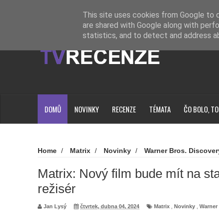
Novinky
Loading...
This site uses cookies from Google to de
are shared with Google along with perfo
statistics, and to detect and address a
DOMŮ
NOVINKY
RECENZE
TÉMATA
ČO BOLO, TO
Home
/
Matrix
/
Novinky
/
Warner Bros. Discover
na starosti velmi šikovný režisér
Matrix: Nový film bude mít na sta
režisér
Jan Lysý
čtvrtek, dubna 04, 2024
Matrix
,
Novinky
,
Warner 