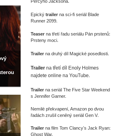
Percyho Jacksona.
Epický
trailer
na sci-fi seriál Blade
Runner 2099.
Teaser
na třetí řadu seriálu Pán prstenů:
Prsteny moci.
Trailer
na druhý díl Magické posedlosti.
ový
Trailer
na třetí díl Enoly Holmes
kterou
najdete online na YouTube.
Trailer
na seriál The Five Star Weekend
s Jennifer Garner.
Nemilé překvapení, Amazon po dvou
řadách zrušil ceněný seriál Gen V.
Trailer
na film Tom Clancy's Jack Ryan:
Ghost War.