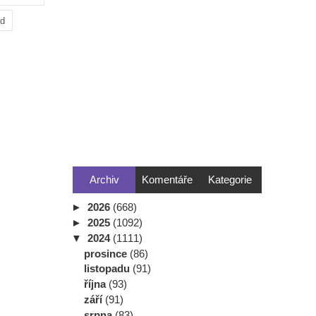
ad
Archiv
Komentáře
Kategorie
►
2026
(668)
►
2025
(1092)
▼
2024
(1111)
prosince
(86)
listopadu
(91)
října
(93)
září
(91)
srpna
(83)