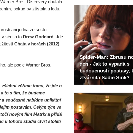
 Warner Bros. Discovery doufala.
ením, pokud by zůstala u ledu.
arosti ani jedna ze sester
v sérii a to
Drew Goddard
. Jde
ežitostí
Chata v horách (2012)
Spider-Man: Zbrusu n
den - Jak to vypadá s
ého, ale podle Warner Bros.
budoucností postavy, 
ztvárnila Sadie Sink?
všichni věříme tomu, že jde o
 a to s tím, že budeme
ty a současně nabídne unikátní
a jejím postavám. Celým tým ve
točí novým film Matrix a přidá
 u tohoto studia čtvrt století