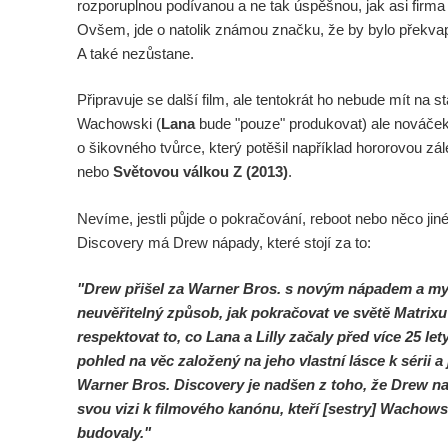
rozporuplnou podívanou a ne tak úspěšnou, jak asi firma
Ovšem, jde o natolik známou značku, že by bylo překvap
A také nezůstane.
Připravuje se další film, ale tentokrát ho nebude mít na st
Wachowski (
Lana
bude "pouze" produkovat) ale nováček 
o šikovného tvůrce, který potěšil například hororovou zál
nebo
Světovou válkou Z (2013)
.
Nevíme, jestli půjde o pokračování, reboot nebo něco jin
Discovery má Drew nápady, které stojí za to:
"Drew přišel za Warner Bros. s novým nápadem a my 
neuvěřitelný způsob, jak pokračovat ve světě Matrixu
respektovat to, co Lana a Lilly začaly před více 25 le
pohled na věc založený na jeho vlastní lásce k sérii 
Warner Bros. Discovery je nadšen z toho, že Drew na
svou vizi k filmového kanónu, kteří [sestry] Wachowski
budovaly."