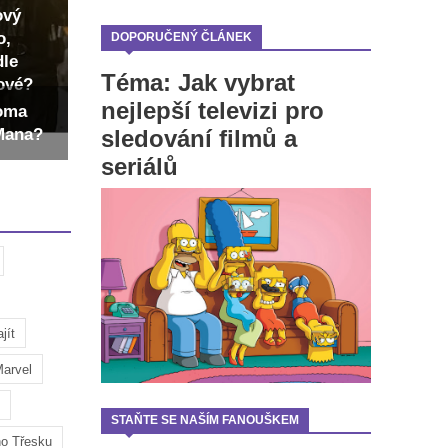
ový
o,
DOPORUČENÝ ČLÁNEK
dle
Téma: Jak vybrat
dové?
nejlepší televizi pro
Toma
sledování filmů a
-Mana?
seriálů
jít
arvel
STAŇTE SE NAŠÍM FANOUŠKEM
ho Třesku