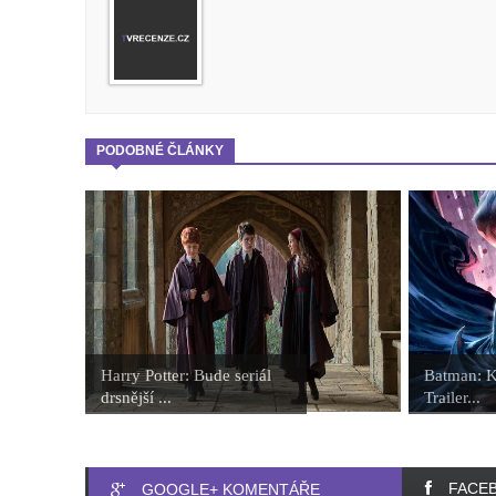
PODOBNÉ ČLÁNKY
Harry Potter: Bude seriál
Batman: Kn
drsnější ...
Trailer...
FACE
GOOGLE+ KOMENTÁŘE