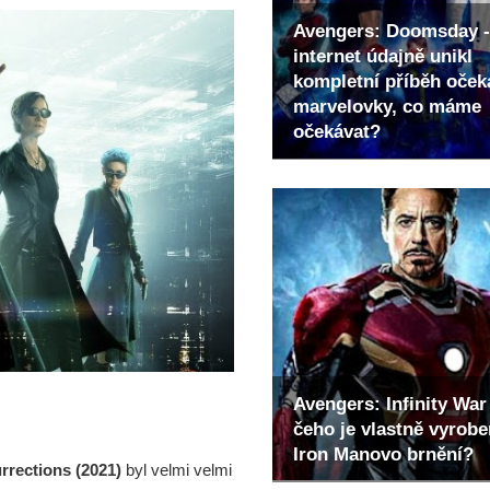
Avengers: Doomsday -
internet údajně unikl
kompletní příběh oče
marvelovky, co máme
očekávat?
Avengers: Infinity War 
čeho je vlastně vyrob
Iron Manovo brnění?
rrections (2021)
byl velmi velmi