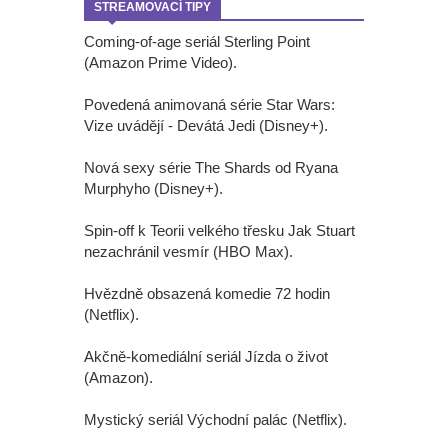
STREAMOVACÍ TIPY
Coming-of-age seriál Sterling Point
(Amazon Prime Video).
Povedená animovaná série Star Wars:
Vize uvádějí - Devátá Jedi (Disney+).
Nová sexy série The Shards od Ryana
Murphyho (Disney+).
Spin-off k Teorii velkého třesku Jak Stuart
nezachránil vesmír (HBO Max).
Hvězdně obsazená komedie 72 hodin
(Netflix).
Akčně-komediální seriál Jízda o život
(Amazon).
Mystický seriál Východní palác (Netflix).