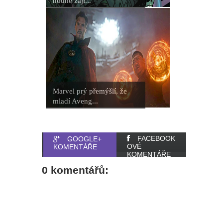
hodně zají...
Marvel prý přemýšlí, že
mladí Aveng...
FACEBOOK
GOOGLE+
OVÉ
KOMENTÁŘE
KOMENTÁŘE
0 komentářů: