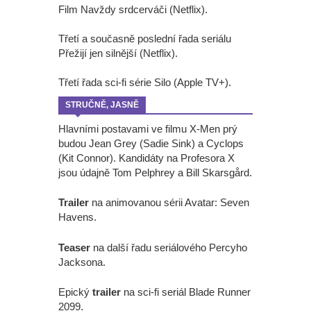
Film Navždy srdcerváči (Netflix).
Třetí a současně poslední řada seriálu
Přežijí jen silnější (Netflix).
Třetí řada sci-fi série Silo (Apple TV+).
STRUČNĚ, JASNĚ
Hlavními postavami ve filmu X-Men prý
budou Jean Grey (Sadie Sink) a Cyclops
(Kit Connor). Kandidáty na Profesora X
jsou údajně Tom Pelphrey a Bill Skarsgård.
Trailer
na animovanou sérii Avatar: Seven
Havens.
Teaser
na další řadu seriálového Percyho
Jacksona.
Epický
trailer
na sci-fi seriál Blade Runner
2099.