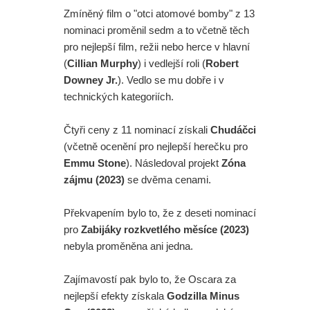
Zmíněný film o "otci atomové bomby" z 13
nominaci proměnil sedm a to včetně těch
pro nejlepší film, režii nebo herce v hlavní
(
Cillian Murphy
) i vedlejší roli (
Robert
Downey Jr.
). Vedlo se mu dobře i v
technických kategoriích.
Čtyři ceny z 11 nominací získali
Chudáčci
(včetně ocenění pro nejlepší herečku pro
Emmu Stone
). Následoval projekt
Zóna
zájmu (2023)
se dvěma cenami.
Překvapením bylo to, že z deseti nominací
pro
Zabijáky rozkvetlého měsíce (2023)
nebyla proměněna ani jedna.
Zajímavostí pak bylo to, že Oscara za
nejlepší efekty získala
Godzilla Minus