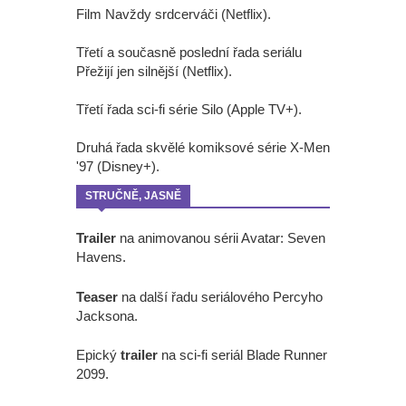
Film Navždy srdcerváči (Netflix).
Třetí a současně poslední řada seriálu
Přežijí jen silnější (Netflix).
Třetí řada sci-fi série Silo (Apple TV+).
Druhá řada skvělé komiksové série X-Men
'97 (Disney+).
STRUČNĚ, JASNĚ
Trailer
na animovanou sérii Avatar: Seven
Havens.
Teaser
na další řadu seriálového Percyho
Jacksona.
Epický
trailer
na sci-fi seriál Blade Runner
2099.