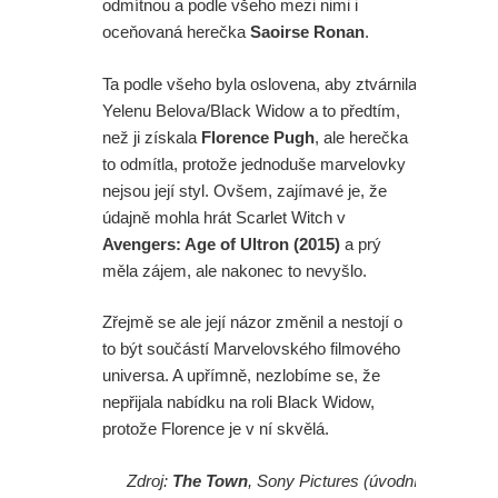
odmítnou a podle všeho mezi nimi i
oceňovaná herečka
Saoirse Ronan
.
Ta podle všeho byla oslovena, aby ztvárnila
Yelenu Belova/Black Widow a to předtím,
než ji získala
Florence Pugh
, ale herečka
to odmítla, protože jednoduše marvelovky
nejsou její styl. Ovšem, zajímavé je, že
údajně mohla hrát Scarlet Witch v
Avengers: Age of Ultron (2015)
a prý
měla zájem, ale nakonec to nevyšlo.
Zřejmě se ale její názor změnil a nestojí o
to být součástí Marvelovského filmového
universa. A upřímně, nezlobíme se, že
nepřijala nabídku na roli Black Widow,
protože Florence je v ní skvělá.
Zdroj:
The Town
, Sony Pictures (úvodní