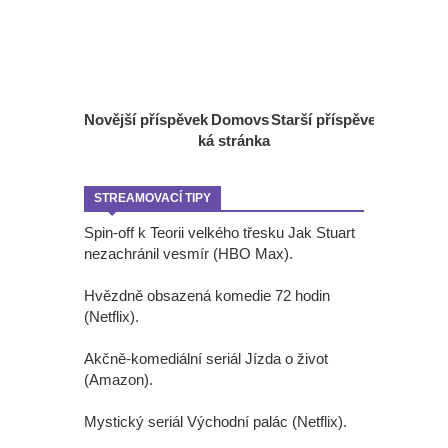
Novější příspěvek
Domovs
Starší příspěvek
ká stránka
STREAMOVACÍ TIPY
Spin-off k Teorii velkého třesku Jak Stuart
nezachránil vesmír (HBO Max).
Hvězdně obsazená komedie 72 hodin
(Netflix).
Akčně-komediální seriál Jízda o život
(Amazon).
Mystický seriál Východní palác (Netflix).