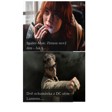
Spider-Man: Zbrusu nový
den - Jak t...
Dvě ochutnávka z DC série
Lanterns....