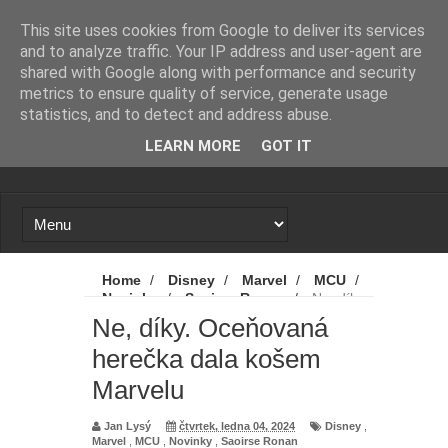
Novinky
Loading...
This site uses cookies from Google to deliver its services
and to analyze traffic. Your IP address and user-agent are
shared with Google along with performance and security
metrics to ensure quality of service, generate usage
statistics, and to detect and address abuse.
LEARN MORE
GOT IT
Home
/
Disney
/
Marvel
/
MCU
/
Novinky
/
Saoirse Ronan
/
Ne, díky.
Oceňovaná herečka dala košem Marvelu
Ne, díky. Oceňovaná
herečka dala košem
Marvelu
Jan Lysý
čtvrtek, ledna 04, 2024
Disney
,
Marvel
,
MCU
,
Novinky
,
Saoirse Ronan