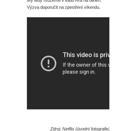
My tedy můžeme v klidu Hra na oliheň:
Výzva doporučit na zpestření víkendu.
Zdroj: Netflix (úvodní fotografie)