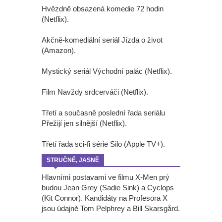
Hvězdně obsazená komedie 72 hodin
(Netflix).
Akčně-komediální seriál Jízda o život
(Amazon).
Mystický seriál Východní palác (Netflix).
Film Navždy srdcerváči (Netflix).
Třetí a současně poslední řada seriálu
Přežijí jen silnější (Netflix).
Třetí řada sci-fi série Silo (Apple TV+).
STRUČNĚ, JASNĚ
Hlavními postavami ve filmu X-Men prý
budou Jean Grey (Sadie Sink) a Cyclops
(Kit Connor). Kandidáty na Profesora X
jsou údajně Tom Pelphrey a Bill Skarsgård.