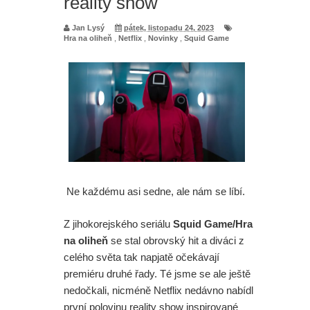
reality show
Jan Lysý
pátek, listopadu 24, 2023
Hra na oliheň
,
Netflix
,
Novinky
,
Squid Game
Ne každému asi sedne, ale nám se líbí.
Z jihokorejského seriálu
Squid Game/Hra
na oliheň
se stal obrovský hit a diváci z
celého světa tak napjatě očekávají
premiéru druhé řady. Té jsme se ale ještě
nedočkali, nicméně Netflix nedávno nabídl
první polovinu reality show inspirované