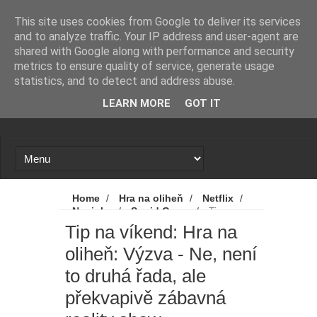
Novinky
Loading...
This site uses cookies from Google to deliver its services
and to analyze traffic. Your IP address and user-agent are
shared with Google along with performance and security
metrics to ensure quality of service, generate usage
statistics, and to detect and address abuse.
LEARN MORE
GOT IT
Home
/
Hra na oliheň
/
Netflix
/
Novinky
/
Squid Game
/
Tip na
víkend: Hra na oliheň: Výzva - Ne, není to
Tip na víkend: Hra na
druhá řada, ale překvapivě zábavná reality
oliheň: Výzva - Ne, není
show
to druhá řada, ale
překvapivě zábavná