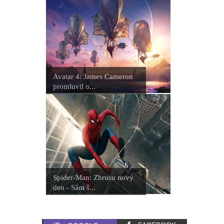
Avatar 4: James Cameron
promluvil o...
Spider-Man: Zbrusu nový
den - Sám š...