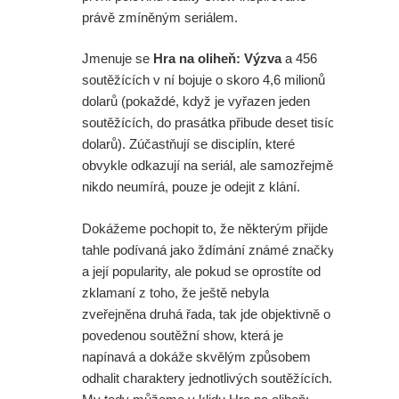
právě zmíněným seriálem.
Jmenuje se
Hra na oliheň: Výzva
a 456
soutěžících v ní bojuje o skoro 4,6 milionů
dolarů (pokaždé, když je vyřazen jeden
soutěžících, do prasátka přibude deset tisíc
dolarů). Zúčastňují se disciplín, které
obvykle odkazují na seriál, ale samozřejmě
nikdo neumírá, pouze je odejit z klání.
Dokážeme pochopit to, že některým přijde
tahle podívaná jako ždímání známé značky
a její popularity, ale pokud se oprostíte od
zklamaní z toho, že ještě nebyla
zveřejněna druhá řada, tak jde objektivně o
povedenou soutěžní show, která je
napínavá a dokáže skvělým způsobem
odhalit charaktery jednotlivých soutěžících.