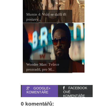
Mumie 4: Vrátí se další tři
postavy...
Wonder Man: Tvůrce
prozradil, pro M...
FACEBOOK
GOOGLE+
OVÉ
KOMENTÁŘE
KOMENTÁŘE
0 komentářů: