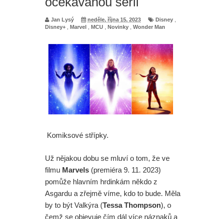
očekávanou sérii
Jan Lysý
neděle, října 15, 2023
Disney
,
Disney+
,
Marvel
,
MCU
,
Novinky
,
Wonder Man
Komiksové střípky.
Už nějakou dobu se mluví o tom, že ve
filmu
Marvels
(premiéra 9. 11. 2023)
pomůže hlavním hrdinkám někdo z
Asgardu a zřejmě víme, kdo to bude. Měla
by to být Valkýra (
Tessa Thompson
), o
čemž se objevuje čím dál více náznaků a