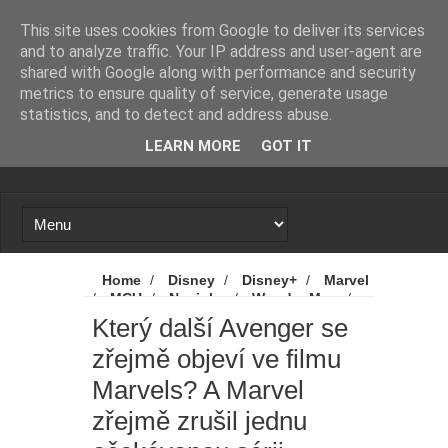
Novinky
Loading...
This site uses cookies from Google to deliver its services
and to analyze traffic. Your IP address and user-agent are
shared with Google along with performance and security
metrics to ensure quality of service, generate usage
statistics, and to detect and address abuse.
LEARN MORE
GOT IT
Home
/
Disney
/
Disney+
/
Marvel
/
MCU
/
Novinky
/
Wonder Man
/
Který další Avenger se zřejmě objeví ve
Který další Avenger se
filmu Marvels? A Marvel zřejmě zrušil jednu
zřejmě objeví ve filmu
očekávanou sérii
Marvels? A Marvel
zřejmě zrušil jednu