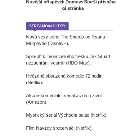
Novější příspěvek
Domovs
Starší příspěvek
ká stránka
STREAMOVACÍ TIPY
Nová sexy série The Shards od Ryana
Murphyho (Disney+).
Spin-off k Teorii velkého třesku Jak Stuart
nezachránil vesmír (HBO Max).
Hvězdně obsazená komedie 72 hodin
(Netflix).
Akčně-komediální seriál Jízda o život
(Amazon).
Mystický seriál Východní palác (Netflix).
Film Navždy srdcerváči (Netflix).