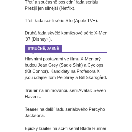
Třetí a současně poslední řada seriálu
Přežijí jen silnější (Netflix).
Třetí řada sci-fi série Silo (Apple TV+).
Druhá řada skvělé komiksové série X-Men
'97 (Disney+).
STRUČNĚ, JASNĚ
Hlavními postavami ve filmu X-Men prý
budou Jean Grey (Sadie Sink) a Cyclops
(Kit Connor). Kandidáty na Profesora X
jsou údajně Tom Pelphrey a Bill Skarsgård.
Trailer
na animovanou sérii Avatar: Seven
Havens.
Teaser
na další řadu seriálového Percyho
Jacksona.
Epický
trailer
na sci-fi seriál Blade Runner