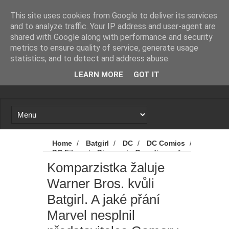
Novinky
Loading...
This site uses cookies from Google to deliver its services
and to analyze traffic. Your IP address and user-agent are
shared with Google along with performance and security
metrics to ensure quality of service, generate usage
statistics, and to detect and address abuse.
LEARN MORE
GOT IT
Home
/
Batgirl
/
DC
/
DC Comics
/
DC Films
/
Disney
/
Guardians of
the Galaxy
/
Marvel
/
MCU
/
Komparzistka žaluje
Novinky
/
Warner Bros. Discovery
/
Warner Bros. kvůli
Zoe Saldana
/
Komparzistka žaluje
Warner Bros. kvůli Batgirl. A jaké přání
Batgirl. A jaké přání
Marvel nesplnil představitelce Gamory
Marvel nesplnil