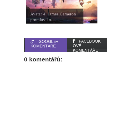
Avatar 4: James Cameron
promluvil o...
FACEBOOK
GOOGLE+
OVÉ
KOMENTÁŘE
KOMENTÁŘE
0 komentářů: