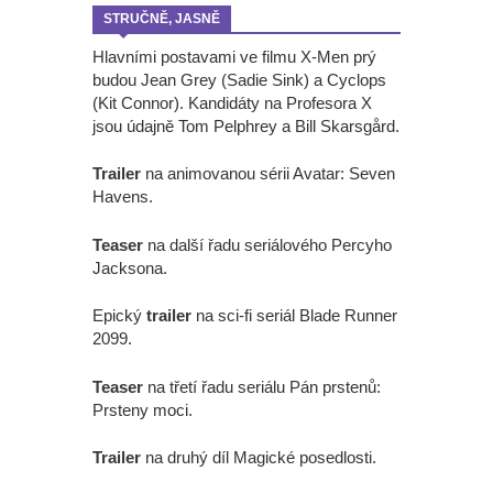
STRUČNĚ, JASNĚ
Hlavními postavami ve filmu X-Men prý
budou Jean Grey (Sadie Sink) a Cyclops
(Kit Connor). Kandidáty na Profesora X
jsou údajně Tom Pelphrey a Bill Skarsgård.
Trailer
na animovanou sérii Avatar: Seven
Havens.
Teaser
na další řadu seriálového Percyho
Jacksona.
Epický
trailer
na sci-fi seriál Blade Runner
2099.
Teaser
na třetí řadu seriálu Pán prstenů:
Prsteny moci.
Trailer
na druhý díl Magické posedlosti.