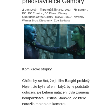
představitelce Gamory
Jan Lysý
pondělí, října 02, 2023
Batgirl
,
DC
,
DC Comics
,
DC Films
,
Disney
,
Guardians of the Galaxy
,
Marvel
,
MCU
,
Novinky
,
Warner Bros. Discovery
,
Zoe Saldana
Komiksové střípky.
Chtělo by se říct, že je film
Batgirl
prokletý.
Nejen, že byl zrušen, i když byl v podstatě
dotočen, ale během natáčení byla zraněna
komparzistka Cristina Stanovic, do které
narazila motorka s kamerou.