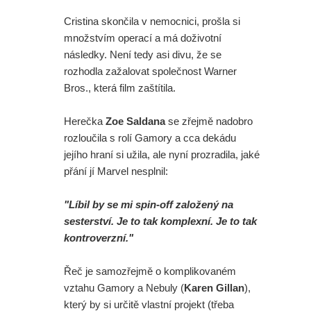
Cristina skončila v nemocnici, prošla si
množstvím operací a má doživotní
následky. Není tedy asi divu, že se
rozhodla zažalovat společnost Warner
Bros., která film zaštítila.
Herečka
Zoe Saldana
se zřejmě nadobro
rozloučila s rolí Gamory a cca dekádu
jejího hraní si užila, ale nyní prozradila, jaké
přání jí Marvel nesplnil:
"Líbil by se mi spin-off založený na
sesterství. Je to tak komplexní. Je to tak
kontroverzní."
Řeč je samozřejmě o komplikovaném
vztahu Gamory a Nebuly (
Karen Gillan
),
který by si určitě vlastní projekt (třeba