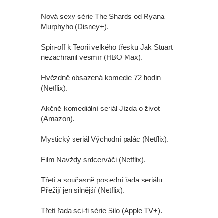
Nová sexy série The Shards od Ryana
Murphyho (Disney+).
Spin-off k Teorii velkého třesku Jak Stuart
nezachránil vesmír (HBO Max).
Hvězdně obsazená komedie 72 hodin
(Netflix).
Akčně-komediální seriál Jízda o život
(Amazon).
Mystický seriál Východní palác (Netflix).
Film Navždy srdcerváči (Netflix).
Třetí a současně poslední řada seriálu
Přežijí jen silnější (Netflix).
Třetí řada sci-fi série Silo (Apple TV+).