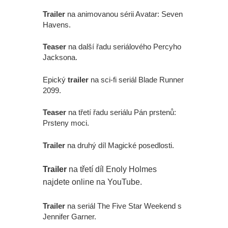
Trailer
na animovanou sérii Avatar: Seven
Havens.
Teaser
na další řadu seriálového Percyho
Jacksona.
Epický
trailer
na sci-fi seriál Blade Runner
2099.
Teaser
na třetí řadu seriálu Pán prstenů:
Prsteny moci.
Trailer
na druhý díl Magické posedlosti.
Trailer
na třetí díl Enoly Holmes
najdete online na YouTube.
Trailer
na seriál The Five Star Weekend s
Jennifer Garner.