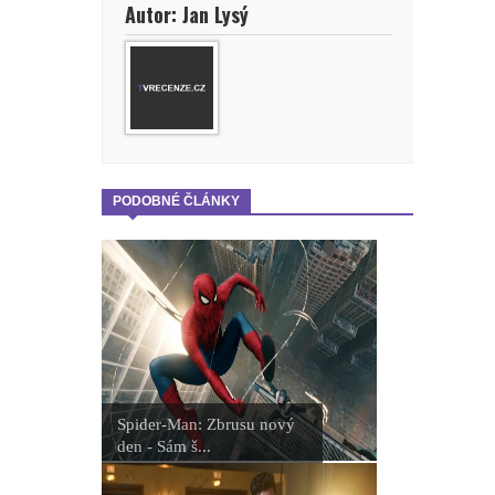
Autor: Jan Lysý
PODOBNÉ ČLÁNKY
Spider-Man: Zbrusu nový
den - Sám š...