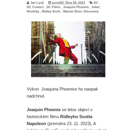
Jan Lysý
pondělí, října 09, 2023
DC
,
DC Comics
,
DC Films
,
Joaquin Phoenix
,
Joker
,
Novinky
,
Ridley Scott
,
Warner Bros. Discovery
Výkon Joaquina Phoenixe ho naopak
nadchnul.
Joaquin Phoenix
se letos objeví v
historickém filmu
Ridleyho Scotta
Napoleon
(premiéra 23. 11. 2023). A