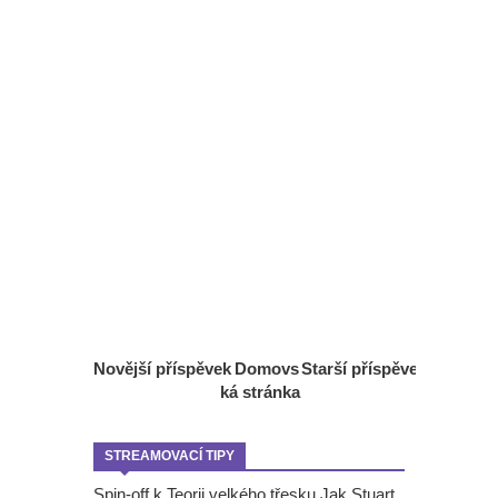
Novější příspěvek
Domovs
Starší příspěvek
ká stránka
STREAMOVACÍ TIPY
Spin-off k Teorii velkého třesku Jak Stuart