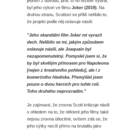
jedním z důvodů, proč si ho režisér vybral,
byl jeho výkon ve filmu
Joker (2019)
. Na
druhou stranu, Scottovi se příliš nelíbilo to,
že projekt podle něj oslavuje násilí:
"Jeho skandální film Joker mi vyrazil
dech. Nelíbilo se mi, jakým způsobem
oslavuje násilí, ale Joaquain byl
nezapomenutelný. Pomyslel jsem si, že
by byl skvělým přínosem pro Napoleona
[nejen z kreativního pohledu], ale i z
komerčního hlediska. Přemýšlel jsem
pouze o dvou hercích pro tuhle roli.
Toho druhého neprozradím."
Je zajímavé, že zrovna Scott kritizuje násilí
s ohledem na to, že některé jeho filmy také
nejsou zrovna útlocitné, ovšem zdá se, že
jeho výtky necílí přímo na brutalitu jako