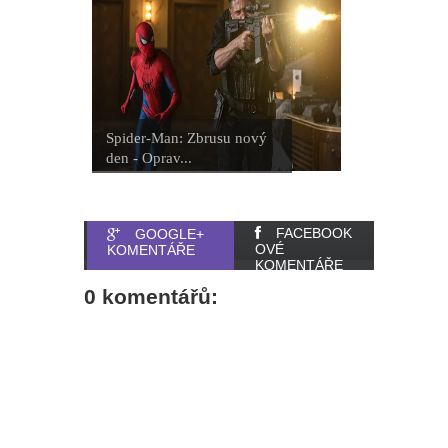
Spider-Man: Zbrusu nový
den - Oprav...
FACEBOOK
GOOGLE+
OVÉ
KOMENTÁŘE
KOMENTÁŘE
0 komentářů: