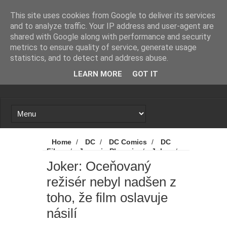
Novinky
Loading...
This site uses cookies from Google to deliver its services
and to analyze traffic. Your IP address and user-agent are
shared with Google along with performance and security
metrics to ensure quality of service, generate usage
statistics, and to detect and address abuse.
LEARN MORE
GOT IT
Home
/
DC
/
DC Comics
/
DC
Films
/
Joaquin Phoenix
/
Joker
/
Novinky
/
Ridley Scott
/
Warner
Joker: Oceňovaný
Bros. Discovery
/
Joker: Oceňovaný
režisér nebyl nadšen z
režisér nebyl nadšen z toho, že film oslavuje
násilí
toho, že film oslavuje
násilí