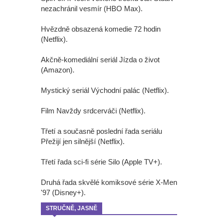
nezachránil vesmír (HBO Max).
Hvězdně obsazená komedie 72 hodin
(Netflix).
Akčně-komediální seriál Jízda o život
(Amazon).
Mystický seriál Východní palác (Netflix).
Film Navždy srdcerváči (Netflix).
Třetí a současně poslední řada seriálu
Přežijí jen silnější (Netflix).
Třetí řada sci-fi série Silo (Apple TV+).
Druhá řada skvělé komiksové série X-Men
'97 (Disney+).
STRUČNĚ, JASNĚ