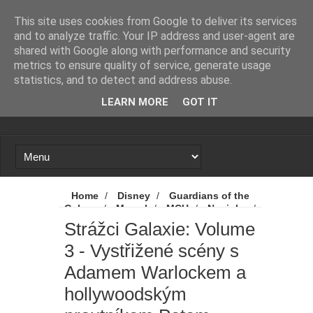
Novinky
Loading...
This site uses cookies from Google to deliver its services
and to analyze traffic. Your IP address and user-agent are
shared with Google along with performance and security
metrics to ensure quality of service, generate usage
statistics, and to detect and address abuse.
LEARN MORE
GOT IT
Home
/
Disney
/
Guardians of the
Galaxy
/
Marvel
/
MCU
/
Novinky
/
Strážci Galaxie
/
Strážci Galaxie Vol.
Strážci Galaxie: Volume
3
/
Strážci Galaxie: Volume 3
/
Strážci
3 - Vystřižené scény s
Galaxie: Volume 3 - Vystřižené scény s
Adamem Warlockem a hollywoodským
Adamem Warlockem a
proutníkem Petem Davidsonem
hollywoodským