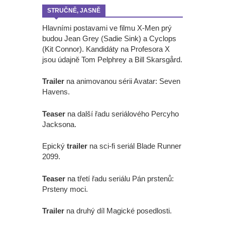
STRUČNĚ, JASNĚ
Hlavními postavami ve filmu X-Men prý
budou Jean Grey (Sadie Sink) a Cyclops
(Kit Connor). Kandidáty na Profesora X
jsou údajně Tom Pelphrey a Bill Skarsgård.
Trailer
na animovanou sérii Avatar: Seven
Havens.
Teaser
na další řadu seriálového Percyho
Jacksona.
Epický
trailer
na sci-fi seriál Blade Runner
2099.
Teaser
na třetí řadu seriálu Pán prstenů:
Prsteny moci.
Trailer
na druhý díl Magické posedlosti.