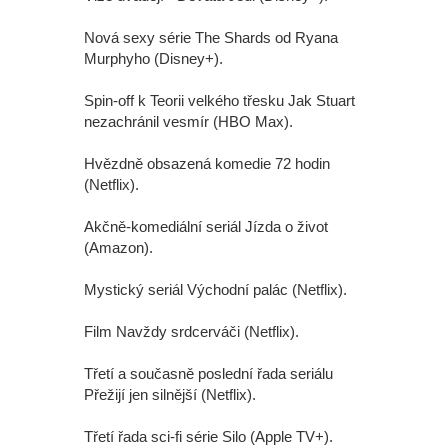
Nová sexy série The Shards od Ryana
Murphyho (Disney+).
Spin-off k Teorii velkého třesku Jak Stuart
nezachránil vesmír (HBO Max).
Hvězdně obsazená komedie 72 hodin
(Netflix).
Akčně-komediální seriál Jízda o život
(Amazon).
Mystický seriál Východní palác (Netflix).
Film Navždy srdcerváči (Netflix).
Třetí a současně poslední řada seriálu
Přežijí jen silnější (Netflix).
Třetí řada sci-fi série Silo (Apple TV+).