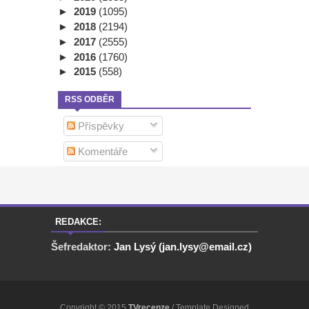
►
2019
(1095)
►
2018
(2194)
►
2017
(2555)
►
2016
(1760)
►
2015
(558)
RSS ODBĚR
Příspěvky
Komentáře
REDAKCE:
Šefredaktor:
Jan Lysý (jan.lysy@email.cz)
Copyright © 2015
TVrecenze
/ Template Designed