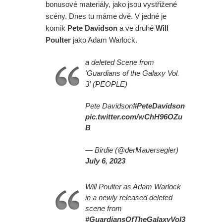
bonusové materiály, jako jsou vystřižené
scény. Dnes tu máme dvě. V jedné je
komik
Pete Davidson
a ve druhé
Will
Poulter
jako Adam Warlock.
a deleted Scene from
'Guardians of the Galaxy Vol.
3' (PEOPLE)
Pete Davidson
#PeteDavidson
pic.twitter.com/wChH96OZu
B
— Birdie (@derMauersegler)
July 6, 2023
Will Poulter as Adam Warlock
in a newly released deleted
scene from
#GuardiansOfTheGalaxyVol3