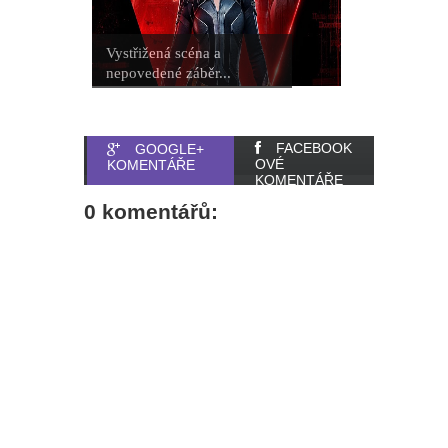
Vystřižená scéna a
nepovedené záběr...
FACEBOOK
GOOGLE+
OVÉ
KOMENTÁŘE
KOMENTÁŘE
0 komentářů: