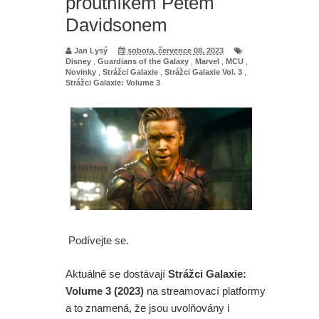
proutníkem Petem
Davidsonem
Jan Lysý
sobota, července 08, 2023
Disney
,
Guardians of the Galaxy
,
Marvel
,
MCU
,
Novinky
,
Strážci Galaxie
,
Strážci Galaxie Vol. 3
,
Strážci Galaxie: Volume 3
Podívejte se.
Aktuálně se dostávají
Strážci Galaxie:
Volume 3 (2023)
na streamovací platformy
a to znamená, že jsou uvolňovány i