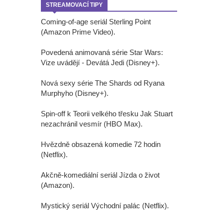
STREAMOVACÍ TIPY
Coming-of-age seriál Sterling Point
(Amazon Prime Video).
Povedená animovaná série Star Wars:
Vize uvádějí - Devátá Jedi (Disney+).
Nová sexy série The Shards od Ryana
Murphyho (Disney+).
Spin-off k Teorii velkého třesku Jak Stuart
nezachránil vesmír (HBO Max).
Hvězdně obsazená komedie 72 hodin
(Netflix).
Akčně-komediální seriál Jízda o život
(Amazon).
Mystický seriál Východní palác (Netflix).