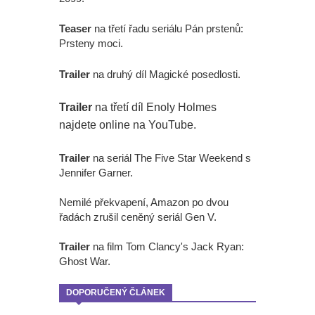
Teaser
na třetí řadu seriálu Pán prstenů:
Prsteny moci.
Trailer
na druhý díl Magické posedlosti.
Trailer
na třetí díl Enoly Holmes
najdete online na YouTube.
Trailer
na seriál The Five Star Weekend s
Jennifer Garner.
Nemilé překvapení, Amazon po dvou
řadách zrušil ceněný seriál Gen V.
Trailer
na film Tom Clancy's Jack Ryan:
Ghost War.
DOPORUČENÝ ČLÁNEK