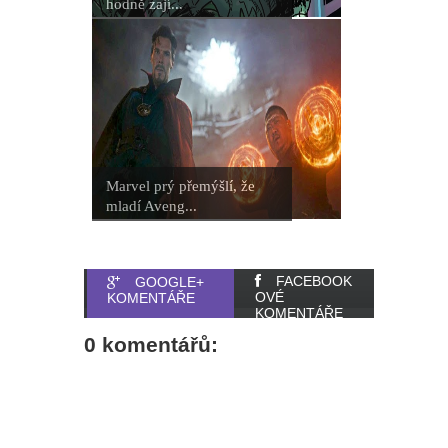
hodně zají...
Marvel prý přemýšlí, že
mladí Aveng...
FACEBOOK
GOOGLE+
OVÉ
KOMENTÁŘE
KOMENTÁŘE
0 komentářů: