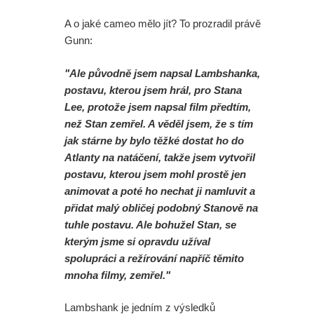
A o jaké cameo mělo jít? To prozradil právě
Gunn:
"Ale původně jsem napsal Lambshanka,
postavu, kterou jsem hrál, pro Stana
Lee, protože jsem napsal film předtím,
než Stan zemřel. A věděl jsem, že s tím
jak stárne by bylo těžké dostat ho do
Atlanty na natáčení, takže jsem vytvořil
postavu, kterou jsem mohl prostě jen
animovat a poté ho nechat ji namluvit a
přidat malý obličej podobný Stanově na
tuhle postavu. Ale bohužel Stan, se
kterým jsme si opravdu užíval
spolupráci a režírování napříč těmito
mnoha filmy, zemřel."
Lambshank je jedním z výsledků