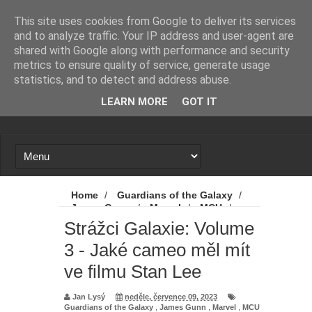
Novinky
Loading...
This site uses cookies from Google to deliver its services
and to analyze traffic. Your IP address and user-agent are
shared with Google along with performance and security
metrics to ensure quality of service, generate usage
statistics, and to detect and address abuse.
LEARN MORE
GOT IT
Home
/
Guardians of the Galaxy
/
James Gunn
/
Marvel
/
MCU
/
Novinky
/
Stan Lee
/
Strážci Galaxie
Strážci Galaxie: Volume
Vol. 3
/
Strážci Galaxie: Volume 3
/
3 - Jaké cameo měl mít
Strážci Galaxie: Volume 3 - Jaké cameo
měl mít ve filmu Stan Lee
ve filmu Stan Lee
Jan Lysý
neděle, července 09, 2023
Guardians of the Galaxy
,
James Gunn
,
Marvel
,
MCU