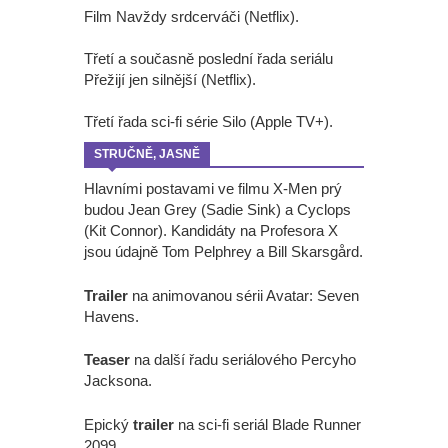
Film Navždy srdcerváči (Netflix).
Třetí a současně poslední řada seriálu
Přežijí jen silnější (Netflix).
Třetí řada sci-fi série Silo (Apple TV+).
STRUČNĚ, JASNĚ
Hlavními postavami ve filmu X-Men prý
budou Jean Grey (Sadie Sink) a Cyclops
(Kit Connor). Kandidáty na Profesora X
jsou údajně Tom Pelphrey a Bill Skarsgård.
Trailer
na animovanou sérii Avatar: Seven
Havens.
Teaser
na další řadu seriálového Percyho
Jacksona.
Epický
trailer
na sci-fi seriál Blade Runner
2099.