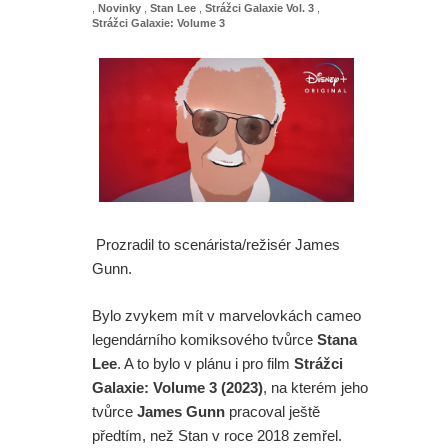
,
Novinky
,
Stan Lee
,
Strážci Galaxie Vol. 3
,
Strážci Galaxie: Volume 3
Prozradil to scenárista/režisér James
Gunn.
Bylo zvykem mít v marvelovkách cameo
legendárního komiksového tvůrce
Stana
Lee
. A to bylo v plánu i pro film
Strážci
Galaxie: Volume 3 (2023)
, na kterém jeho
tvůrce
James Gunn
pracoval ještě
předtím, než Stan v roce 2018 zemřel.