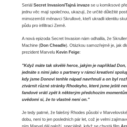
Seriál
Secret Invasion/Tajná invaze
se u komiksové před
jednu věc mají společnou, ukazují, že určité důležité po
mimozemští měnavci Skrullové, kteří ukradli identitu sku
půdu pro infiltraci Země.
A nová epizoda Secret Invasion nám odhalila, že Skrull
Machine (
Don Cheadle
). Otázkou samozřejmě je, jak dl
prezident Marvelu
Kevin Feige
:
"Když máte tak skvělé herce, jakým je například Don, kt
jednáte s nimi jako s partnery v rámci kreativní spolup
kdy jsme Donovi tenhle nápad navrhnuli a on byl roz
ztvárnit různé stránky Rhodeyho, které jsme ještě nev
fandové vrátí zpět k některým předchozím momentům,
uvědomí si, že to vlastně není on."
Je tedy patrné, že falešný Rhodes působí v Marvelovsk
dobu, není to jen posledních pár let, což je velmi zajímav
ním Marvel dál naloží, speciálně, když se chystá film
Ar