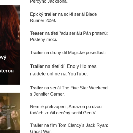
Percyho Jacksona.
Epický
trailer
na sci-fi seriál Blade
Runner 2099.
Teaser
na třetí řadu seriálu Pán prstenů:
Prsteny moci.
Trailer
na druhý díl Magické posedlosti.
ový
Trailer
na třetí díl Enoly Holmes
kterou
najdete online na YouTube.
Trailer
na seriál The Five Star Weekend
s Jennifer Garner.
Nemilé překvapení, Amazon po dvou
řadách zrušil ceněný seriál Gen V.
Trailer
na film Tom Clancy's Jack Ryan:
Ghost War.