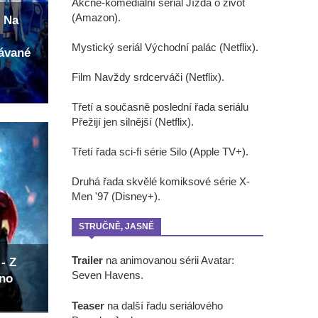
Akčně-komediální seriál Jízda o život
(Amazon).
 Na
Mystický seriál Východní palác (Netflix).
kávané
Film Navždy srdcerváči (Netflix).
Třetí a současně poslední řada seriálu
Přežijí jen silnější (Netflix).
Třetí řada sci-fi série Silo (Apple TV+).
Druhá řada skvělé komiksové série X-
Men '97 (Disney+).
STRUČNĚ, JASNĚ
Trailer
na animovanou sérii Avatar:
- Z
Seven Havens.
eno
Teaser
na další řadu seriálového