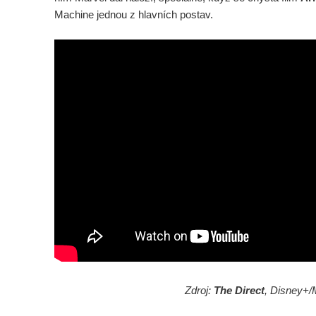
Machine jednou z hlavních postav.
Zdroj:
The Direct
, Disney+/M