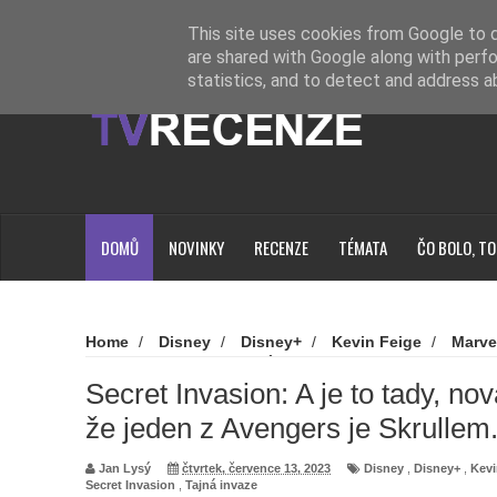
Novinky
Loading...
This site uses cookies from Google to de
are shared with Google along with perfo
statistics, and to detect and address a
DOMŮ
NOVINKY
RECENZE
TÉMATA
ČO BOLO, TO
Home
/
Disney
/
Disney+
/
Kevin Feige
/
Marve
Secret Invasion
/
Tajná invaze
/
Secret Invasion: A j
že jeden z Avengers je Skrullem. Jak dlouho?
Secret Invasion: A je to tady, no
že jeden z Avengers je Skrullem
Jan Lysý
čtvrtek, července 13, 2023
Disney
,
Disney+
,
Kevi
Secret Invasion
,
Tajná invaze