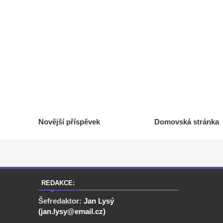
Novější příspěvek
Domovská stránka
REDAKCE:
Šefredaktor:
Jan Lysý
(jan.lysy@email.cz)