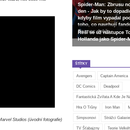
Spider-Man: Zbrusu n
den - Jak by to dopadl
kdyby film vypadal po
toho, co navrhují fan
Ne moc dobře
Řeší se už nástupce 
Hollanda jako Spider
ŠTÍTKY
Avengers
Captain America
DC Comics
Deadpool
Fantastická Zvířata A Kde Je Na
Hra O Trůny
Iron Man
M
Simpsonovi
Strážci Galaxie
arvel Studios (úvodní fotografie)
TV Šťabajzny
Teorie Velké