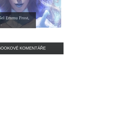
šel Emmu Frost,
..
BOOKOVÉ KOMENTÁŘE