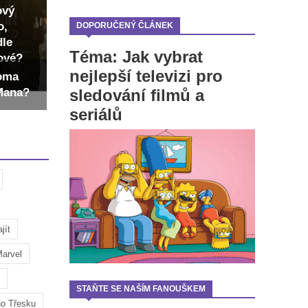
ový
o,
DOPORUČENÝ ČLÁNEK
dle
Téma: Jak vybrat
dové?
nejlepší televizi pro
Toma
sledování filmů a
-Mana?
seriálů
jít
arvel
STAŇTE SE NAŠÍM FANOUŠKEM
ho Třesku