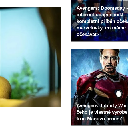
Avengers: Doomsday -
internet údajně unikl
kompletní příběh oče
marvelovky, co máme
očekávat?
Avengers: Infinity War 
čeho je vlastně vyrob
Iron Manovo brnění?