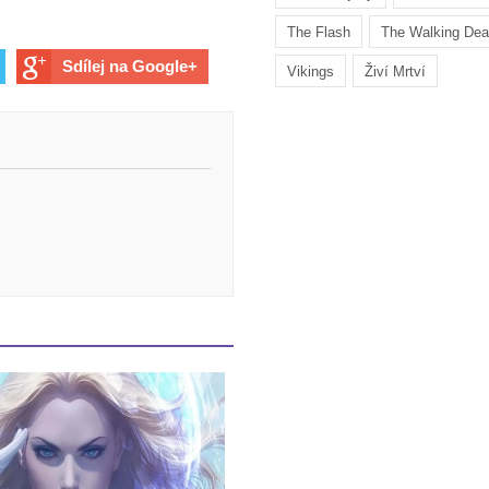
The Flash
The Walking De
Sdílej na Google+
Vikings
Živí Mrtví