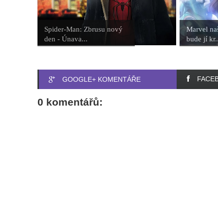
Spider-Man: Zbrusu nový
Marvel na
den - Únava...
bude jí kr.
FACE
GOOGLE+ KOMENTÁŘE
0 komentářů: