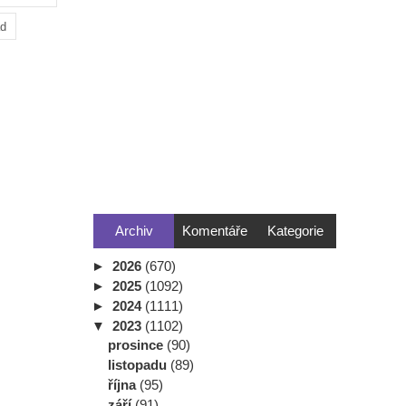
ad
Archiv
Komentáře
Kategorie
►
2026
(670)
►
2025
(1092)
►
2024
(1111)
▼
2023
(1102)
prosince
(90)
listopadu
(89)
října
(95)
září
(91)