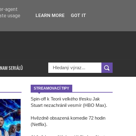
ser-agent
rate usage
LEARN MORE
GOT IT
NAM SERIÁLŮ
STREAMOVACÍ TIPY
Spin-off k Teorii velkého třesku Jak
Stuart nezachránil vesmír (HBO Max).
Hvězdně obsazená komedie 72 hodin
(Netflix).