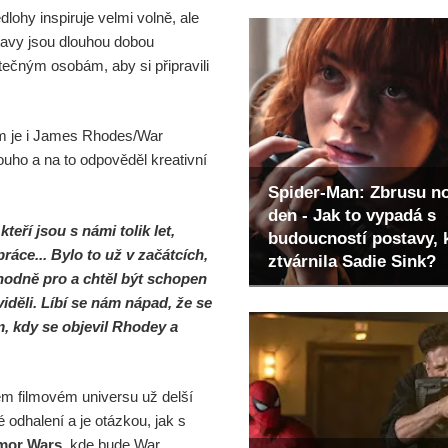
lohy inspiruje velmi volně, ale
stavy jsou dlouhou dobou
tečným osobám, aby si připravili
em je i James Rhodes/War
ouho a na to odpověděl kreativní
Spider-Man: Zbrusu n
den - Jak to vypadá s
eří jsou s námi tolik let,
budoucností postavy, 
ráce... Bylo to už v začátcích,
ztvárnila Sadie Sink?
hodně pro a chtěl být schopen
iděli. Líbí se nám nápad, že se
 kdy se objevil Rhodey a
ém filmovém universu už delší
é odhalení a je otázkou, jak s
mor Wars
, kde bude War