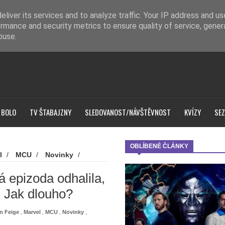
liver its services and to analyze traffic. Your IP address and u
rmance and security metrics to ensure quality of service, gene
buse.
 BOLO
TV ŠTABAJZNY
SLEDOVANOST/NÁVŠTĚVNOST
KVÍZY
SEZ
OBLÍBENÉ ČLÁNKY
l
/
MCU
/
Novinky
/
e to tady, nová epizoda odhalila,
vá epizoda odhalila,
. Jak dlouho?
n Feige
,
Marvel
,
MCU
,
Novinky
,