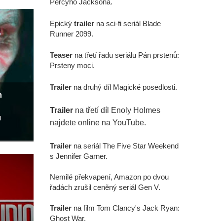
Percyho Jacksona.
Epický
trailer
na sci-fi seriál Blade
Runner 2099.
Teaser
na třetí řadu seriálu Pán prstenů:
Prsteny moci.
Trailer
na druhý díl Magické posedlosti.
m
Trailer
na třetí díl Enoly Holmes
u
najdete online na YouTube.
Trailer
na seriál The Five Star Weekend
s Jennifer Garner.
Nemilé překvapení, Amazon po dvou
řadách zrušil ceněný seriál Gen V.
Trailer
na film Tom Clancy's Jack Ryan:
Ghost War.