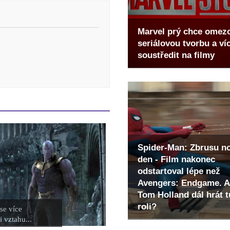
Marvel prý chce omez
seriálovou tvorbu a ví
soustředit na filmy
Spider-Man: Zbrusu n
den - Film nakonec
odstartoval lépe než
Avengers: Endgame. A
Tom Holland dál hrát t
roli?
se více
 vztahu...