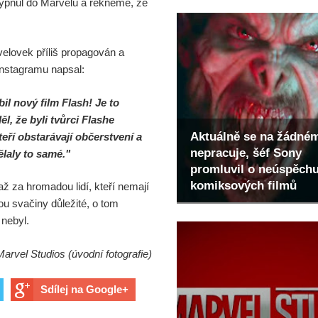
) rýpnul do Marvelu a řekněme, že
velovek příliš propagován a
Instagramu napsal:
bil nový film
Flash
! Je to
l, že byli tvůrci Flashe
Aktuálně se na žádné
teří obstarávají občerstvení a
nepracuje, šéf Sony
ělaly to samé."
promluvil o neúspěch
komiksových filmů
 až za hromadou lidí, kteří nemají
ou svačiny důležité, o tom
 nebyl.
Marvel Studios (úvodní fotografie)
Sdílej na Google+