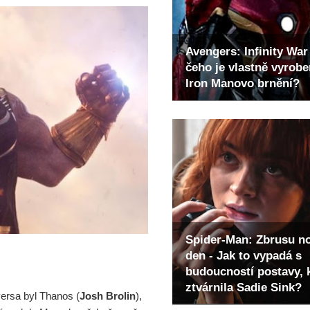
Avengers: Infinity War 
čeho je vlastně vyrob
Iron Manovo brnění?
Spider-Man: Zbrusu n
den - Jak to vypadá s
budoucností postavy, 
ztvárnila Sadie Sink?
ersa byl Thanos (
Josh Brolin
),