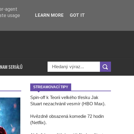
ser-agent
rate usage
LEARN MORE
GOT IT
NAM SERIÁLŮ
STREAMOVACÍ TIPY
Spin-off k Teorii velkého třesku Jak
Stuart nezachránil vesmír (HBO Max).
Hvězdně obsazená komedie 72 hodin
(Netflix).