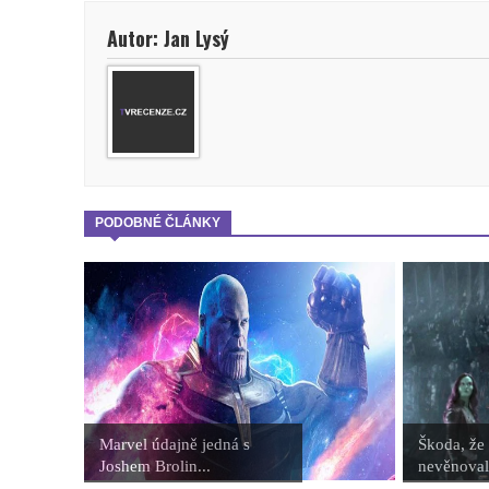
Autor: Jan Lysý
PODOBNÉ ČLÁNKY
Marvel údajně jedná s
Škoda, že 
Joshem Brolin...
nevěnovali