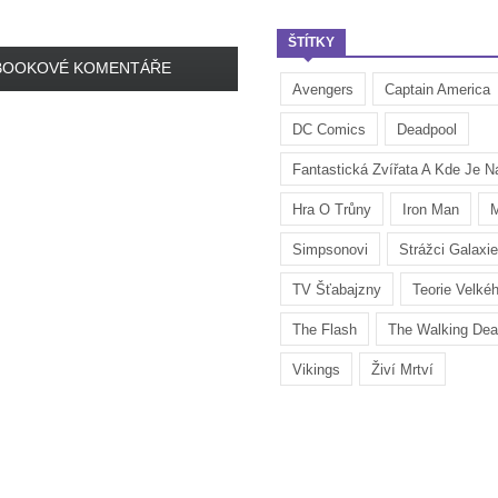
ŠTÍTKY
BOOKOVÉ KOMENTÁŘE
Avengers
Captain America
DC Comics
Deadpool
Fantastická Zvířata A Kde Je Na
Hra O Trůny
Iron Man
M
Simpsonovi
Strážci Galaxie
TV Šťabajzny
Teorie Velké
The Flash
The Walking De
Vikings
Živí Mrtví