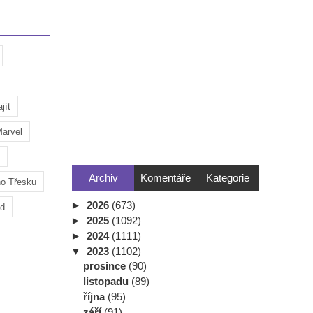
jít
arvel
Archiv
Komentáře
Kategorie
ho Třesku
►
2026
(673)
ad
►
2025
(1092)
►
2024
(1111)
▼
2023
(1102)
prosince
(90)
listopadu
(89)
října
(95)
září
(91)