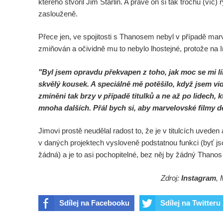
kterého stvořil Jim Starlin. A právě on si tak trochu (víc
zaslouženě.
Přece jen, ve spojitosti s Thanosem nebyl v případě mar
zmiňován a očividně mu to nebylo lhostejné, protože na 
"Byl jsem opravdu překvapen z toho, jak moc se mi lí
skvělý kousek. A speciálně mě potěšilo, když jsem vidě
zmíněni tak brzy v případě titulků a ne až po lidech, k
mnoha dalších. Přál bych si, aby marvelovské filmy d
Jimovi prostě neudělal radost to, že je v titulcích uveden
v daných projektech vysloveně podstatnou funkci (byť js
žádná) a je to asi pochopitelné, bez něj by žádný Thanos
Zdroj:
Instagram
, 
Sdílej na Facebooku
Sdílej na Twitteru