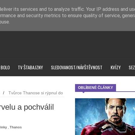
liver its services and to analyze traffic. Your IP address and u
rmance and security metrics to ensure quality of service, gene
buse.
 BOLO
TV ŠTABAJZNY
SLEDOVANOST/NÁVŠTĚVNOST
KVÍZY
SEZ
OBLÍBENÉ ČLÁNKY
s
/
Tvůrce Thanose si rýpnul do
velu a pochválil
inky
,
Thanos