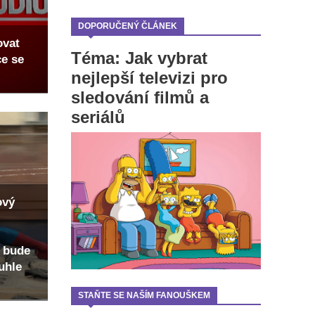
DOPORUČENÝ ČLÁNEK
ovat
Téma: Jak vybrat
ce se
nejlepší televizi pro
sledování filmů a
seriálů
ový
 bude
uhle
STAŇTE SE NAŠÍM FANOUŠKEM