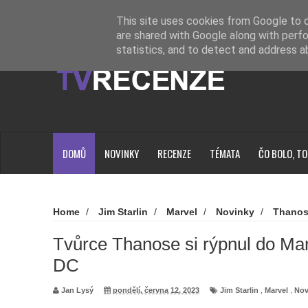
Novinky
Loading...
This site uses cookies from Google to de
are shared with Google along with perfo
statistics, and to detect and address a
DOMŮ
NOVINKY
RECENZE
TÉMATA
ČO BOLO, TO
Home
/
Jim Starlin
/
Marvel
/
Novinky
/
Thano
Marvelu a pochválil DC
Tvůrce Thanose si rýpnul do Mar
DC
Jan Lysý
pondělí, června 12, 2023
Jim Starlin
,
Marvel
,
Nov