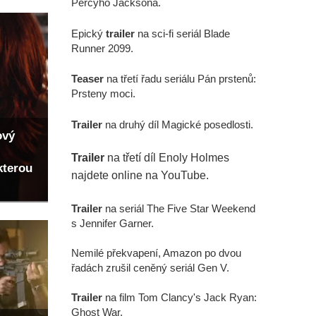
Percyho Jacksona.
Epický
trailer
na sci-fi seriál Blade
Runner 2099.
Teaser
na třetí řadu seriálu Pán prstenů:
Prsteny moci.
Trailer
na druhý díl Magické posedlosti.
ový
Trailer
na třetí díl Enoly Holmes
kterou
najdete online na YouTube.
Trailer
na seriál The Five Star Weekend
s Jennifer Garner.
Nemilé překvapení, Amazon po dvou
řadách zrušil ceněný seriál Gen V.
Trailer
na film Tom Clancy's Jack Ryan:
Ghost War.