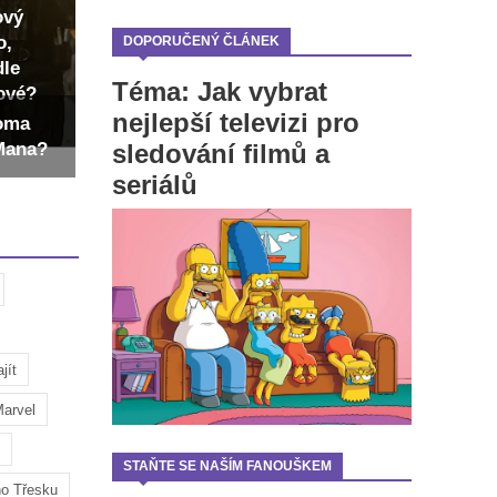
ový
o,
DOPORUČENÝ ČLÁNEK
dle
Téma: Jak vybrat
dové?
nejlepší televizi pro
Toma
sledování filmů a
-Mana?
seriálů
jít
arvel
STAŇTE SE NAŠÍM FANOUŠKEM
ho Třesku