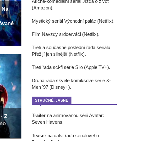
Akčně-komediální seriál Jízda o život
(Amazon).
 Na
Mystický seriál Východní palác (Netflix).
kávané
Film Navždy srdcerváči (Netflix).
Třetí a současně poslední řada seriálu
Přežijí jen silnější (Netflix).
Třetí řada sci-fi série Silo (Apple TV+).
Druhá řada skvělé komiksové série X-
Men '97 (Disney+).
STRUČNĚ, JASNĚ
Trailer
na animovanou sérii Avatar:
- Z
Seven Havens.
eno
Teaser
na další řadu seriálového