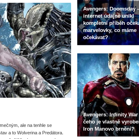
Avengers: Doomsday -
internet údajně unikl
kompletní příběh oče
marvelovky, co máme
očekávat?
Avengers: Infinity War 
čeho je vlastně vyrob
mečným, ale na tenhle se
Iron Manovo brnění?
tav a to Wolverina a Predátora.