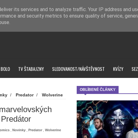
liver its services and to analyze traffic. Your IP address and u
rmance and security metrics to ensure quality of service, gene
buse.
 BOLO
TV ŠTABAJZNY
SLEDOVANOST/NÁVŠTĚVNOST
KVÍZY
SEZ
OBLÍBENÉ ČLÁNKY
nky
/
Predator
/
Wolverine
h se utkají Wolverine a Predátor
v marvelovských
 Predátor
Comics
,
Novinky
,
Predator
,
Wolverine