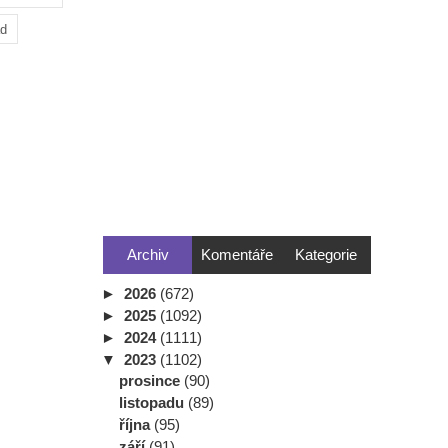
ad
Archiv
Komentáře
Kategorie
►
2026
(672)
►
2025
(1092)
►
2024
(1111)
▼
2023
(1102)
prosince
(90)
listopadu
(89)
října
(95)
září
(91)