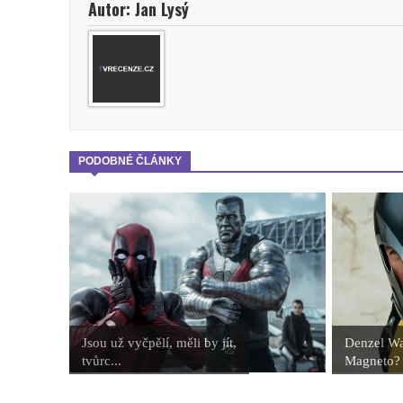
Autor: Jan Lysý
PODOBNÉ ČLÁNKY
Jsou už vyčpělí, měli by jít,
Denzel Wa
tvůrc...
Magneto? 