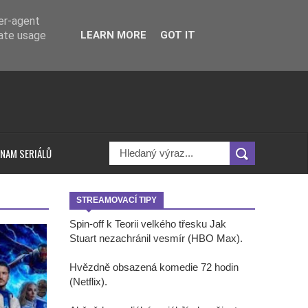
ser-agent
rate usage
LEARN MORE
GOT IT
NAM SERIÁLŮ
STREAMOVACÍ TIPY
Spin-off k Teorii velkého třesku Jak
Stuart nezachránil vesmír (HBO Max).
Hvězdně obsazená komedie 72 hodin
(Netflix).