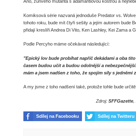
Ano, zuřivého mutanta s adamantiovou kostrou a nejneb
Komiksová série nazvaná jednoduše Predator vs. Wolver
tohoto roku, bude mít čtyři sešity a jejím autorem bude 
přidají kreslíři Andrea Di Vito, Ken Lashley, Kei Zama a 
Podle Percyho máme očekávat následující:
"Epický lov bude probíhat napříč dekádami a oba tito
časem budou učit a budou odolnější a nebezpečnější
mám a jsem nadšen z toho, že spojím síly s jedněmi z
A my jsme z toho nadšení také, protože tohle bude určitě
Zdroj:
SFFGazette
,
Sdílej na Facebooku
Sdílej na Twitteru