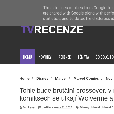
Novinky
Loading...
This site uses cookies from Google to de
are shared with Google along with perfo
statistics, and to detect and address a
DOMŮ
NOVINKY
RECENZE
TÉMATA
ČO BOLO, TO
Home
/
Disney
/
Marvel
/
Marvel Comics
/
Novi
/
Tohle bude brutální crossover, v marvelovských komiksec
Tohle bude brutální crossover, 
komiksech se utkají Wolverine a
Jan Lysý
neděle, června 11, 2023
Disney
,
Marvel
,
Marvel 