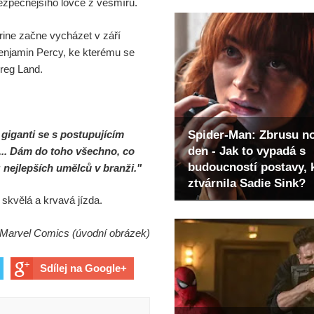
ezpečnějšího lovce z vesmíru.
ine začne vycházet v září
Benjamin Percy, ke kterému se
Greg Land.
 giganti se s postupujícím
Spider-Man: Zbrusu n
den - Jak to vypadá s
... Dám do toho všechno, co
budoucností postavy, 
 nejlepších umělců v branži."
ztvárnila Sadie Sink?
 skvělá a krvavá jízda.
 Marvel Comics (úvodní obrázek)
Sdílej na Google+