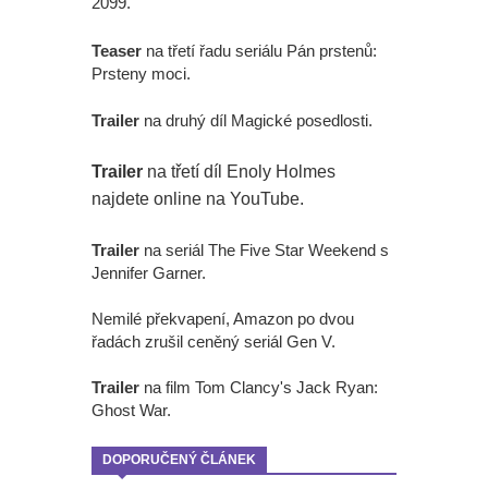
2099.
Teaser
na třetí řadu seriálu Pán prstenů:
Prsteny moci.
Trailer
na druhý díl Magické posedlosti.
Trailer
na třetí díl Enoly Holmes
najdete online na YouTube.
Trailer
na seriál The Five Star Weekend s
Jennifer Garner.
Nemilé překvapení, Amazon po dvou
řadách zrušil ceněný seriál Gen V.
Trailer
na film Tom Clancy's Jack Ryan:
Ghost War.
DOPORUČENÝ ČLÁNEK