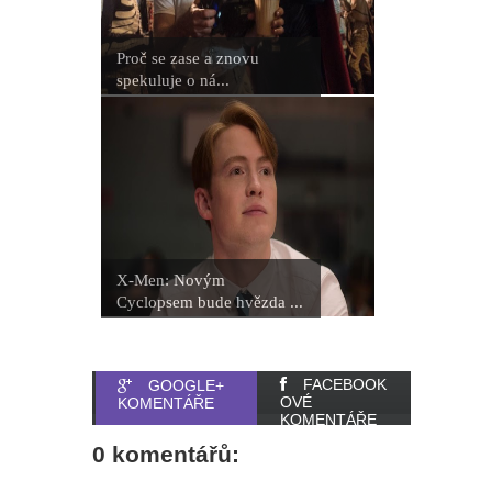
Proč se zase a znovu
spekuluje o ná...
X-Men: Novým
Cyclopsem bude hvězda ...
FACEBOOK
GOOGLE+
OVÉ
KOMENTÁŘE
KOMENTÁŘE
0 komentářů: