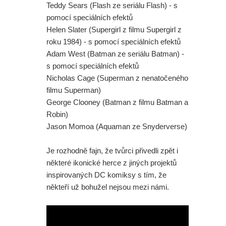
Teddy Sears (Flash ze seriálu Flash) - s
Dvě ochutnávka z DC série
pomocí speciálních efektů
Helen Slater (Supergirl z filmu Supergirl z
Lanterns. A co mělo být ve
roku 1984) - s pomocí speciálních efektů
Adam West (Batman ze seriálu Batman) -
vystřižené scéně ze Spider-Man:
s pomocí speciálních efektů
Zbrusu nový den s postavou z
Nicholas Cage (Superman z nenatočeného
filmu Superman)
Daredevila?
George Clooney (Batman z filmu Batman a
Robin)
Aktuálně se na žádném nepracuje,
Jason Momoa (Aquaman ze Snyderverse)
šéf Sony promluvil o neúspěchu
Je rozhodně fajn, že tvůrci přivedli zpět i
komiksových filmů
některé ikonické herce z jiných projektů
inspirovaných DC komiksy s tím, že
Spider-Man: Zbrusu nový den - Film
někteří už bohužel nejsou mezi námi.
nakonec odstartoval lépe než
Avengers: Endgame. A bude Tom