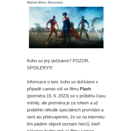
Warner Bros. Discovery
Mumie 4: Vrátí se další tři postavy z
původních filmů
Avatar 4: James Cameron promluvil
o tom, jak to vypadá s budoucností
série
Koho se prý dočkáme? POZOR,
SPOILERY!!!
Spider-Man: Zbrusu nový den - Sám
Informace o tom, koho se dočkáme v
šéfu Marvelu je zaskočen tím, jak
případě cameo rolí ve filmu
Flash
(premiéra 15. 6. 2023) se v průběhu času
skvěle se filmu vede
měnily, ale premiéra je za rohem a už
Spider-Man: Zbrusu nový den -
proběhlo několik speciálních promítání a
není asi překvapením, že se na internetu
Opravdu Tom Holland nesnášel
tím pádem objevil seznam herců, kteří
nakonec budou mít ve filmu cameo.