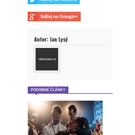
mohl být Dave Bautista.
Přeobsazovat se ale bude i další
Sdílej na Google+
důležitá postava
Autor: Jan Lysý
Marvel prý chce omezovat
seriálovou tvorbu a více se
soustředit na filmy
Wonder Man: Tvůrce prozradil, pro
PODOBNÉ ČLÁNKY
Marvel zrušil oceňovaný seriál
Budoucnost Scorpiona zní hodně
zajímavě