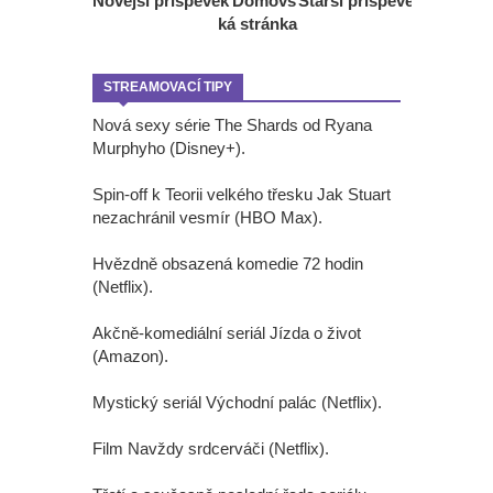
Novější příspěvek
Domovs
Starší příspěvek
ká stránka
STREAMOVACÍ TIPY
Nová sexy série The Shards od Ryana
Murphyho (Disney+).
Spin-off k Teorii velkého třesku Jak Stuart
nezachránil vesmír (HBO Max).
Hvězdně obsazená komedie 72 hodin
(Netflix).
Akčně-komediální seriál Jízda o život
(Amazon).
Mystický seriál Východní palác (Netflix).
Film Navždy srdcerváči (Netflix).