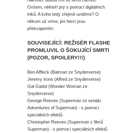
jednu z verzí filmu?
Ovšem, někteří prý s pomocí digitálních
triků. A koho tedy zřejmě uvidíme? O
Paní Klausová řádí v traileru na
někom už víme, jiní herci jsou
Šílenou noc 2. A upoutávka na
překvapením:
skvělý Star Wars projekt
SOUVISEJÍCÍ: REŽISÉR FLASHE
PROMLUVIL O ŠOKUJÍCÍ SMRTI
Daredevil: Znovuzrození - Skvělá
(POZOR, SPOILERY!!!)
herečka z Iron Fista odmítla účast v
Ben Affleck (Batman ze Snyderverse)
další řadě
Jeremy Irons (Alfred ze Snyderverse)
Gal Gadot (Wonder Woman ze
Režisér Spider-Mana odmítl dohled
Snyderverse)
George Reeves (Superman ze seriálu
na Avengers. A opravdu se na place
Adventures of Superman) - s pomocí
speciálních efektů
Zbrusu nového dne pohyboval
Christopher Reeves (Superman z filmů
Jackie Chan?
Superman) - s pomocí speciálních efektů