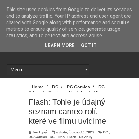
Novinky
Marvel prý přemýšlí, že mladí
This site uses cookies from Google to deliver its services
and to analyze traffic. Your IP address and user-agent are
Avengers nebudou mít seriál, ale
shared with Google along with performance and security
metrics to ensure quality of service, generate usage
film. A stejně by to mohlo být i v
statistics, and to detect and address abuse.
LEARN MORE
GOT IT
případě jiné série
Proč se zase a znovu spekuluje o
návratu Zacka Snydera k DC?
X-Men: Novým Cyclopsem bude
Home
/
DC
/
DC Comics
/
DC
Films
/
Flash
/
Novinky
/
Warner
hvězda Srdcerváčů
Bros. Discovery
/
Flash: Tohle je údajný
Flash: Tohle je údajný
seznam cameo rolí, které ve filmu uvidíme
seznam cameo rolí,
Spider-Man: Zbrusu nový den - Tom
které ve filmu uvidíme
Holland promluvil od odvážné scéně
Jan Lysý
sobota, června 10, 2023
DC
,
z filmu. A kdo byl nový přítel MJ?
DC Comics
,
DC Films
,
Flash
,
Novinky
,