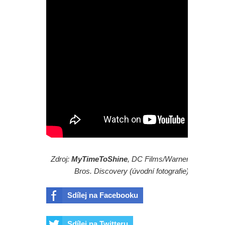
Holland dál hrát tuhle roli?
Spider-Man: Zbrusu nový den - Lidé
mohou na kina nadávat jak chtějí,
ale jen kina zvládnou jednu věc,
prohlásil šéf Sony v reakci na
úspěch filmu
Spider-Man: Zbrusu nový den - Jak
Zdroj:
MyTimeToShine
, DC Films/Warner
to vypadá s budoucností postavy,
Bros. Discovery (úvodní fotografie)
kterou ztvárnila Sadie Sink?
Sdílej na Facebooku
God of War: Novým Kratosem by
Sdílej na Twitteru