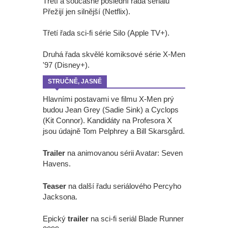
Třetí a současně poslední řada seriálu
Přežijí jen silnější (Netflix).
Třetí řada sci-fi série Silo (Apple TV+).
Druhá řada skvělé komiksové série X-Men
'97 (Disney+).
STRUČNĚ, JASNĚ
Hlavními postavami ve filmu X-Men prý
budou Jean Grey (Sadie Sink) a Cyclops
(Kit Connor). Kandidáty na Profesora X
jsou údajně Tom Pelphrey a Bill Skarsgård.
Trailer
na animovanou sérii Avatar: Seven
Havens.
Teaser
na další řadu seriálového Percyho
Jacksona.
Epický
trailer
na sci-fi seriál Blade Runner