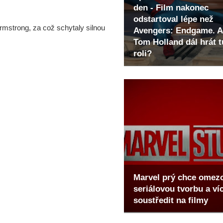
den - Film nakonec
odstartoval lépe než
rmstrong, za což schytaly silnou
Avengers: Endgame. A
Tom Holland dál hrát t
roli?
Marvel prý chce omez
seriálovou tvorbu a ví
soustředit na filmy