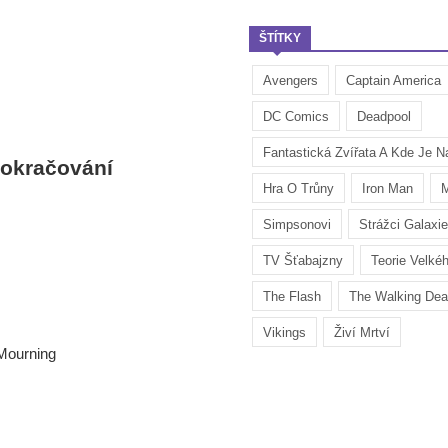
ŠTÍTKY
Avengers
Captain America
DC Comics
Deadpool
Fantastická Zvířata A Kde Je Na
pokračování
Hra O Trůny
Iron Man
M
Simpsonovi
Strážci Galaxie
TV Šťabajzny
Teorie Velké
The Flash
The Walking De
Vikings
Živí Mrtví
Mourning