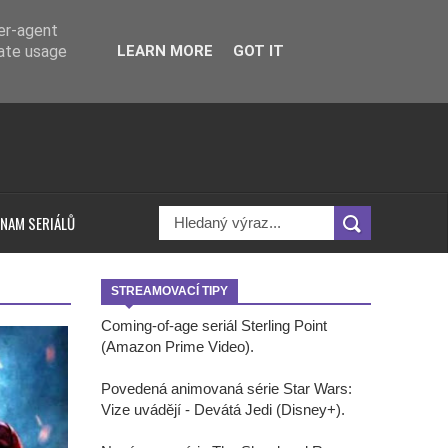
ser-agent
rate usage
LEARN MORE
GOT IT
NAM SERIÁLŮ
STREAMOVACÍ TIPY
Coming-of-age seriál Sterling Point
(Amazon Prime Video).
Povedená animovaná série Star Wars:
Vize uvádějí - Devátá Jedi (Disney+).