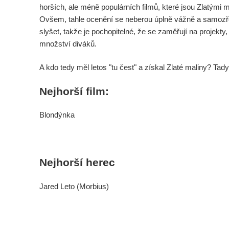
horších, ale méně populárních filmů, které jsou Zlatými
Ovšem, tahle ocenění se neberou úplně vážně a samozřej
slyšet, takže je pochopitelné, že se zaměřují na projekty
množství diváků.
A kdo tedy měl letos "tu čest" a získal Zlaté maliny? Tady
Nejhorší film:
Blondýnka
Nejhorší herec
Jared Leto (Morbius)