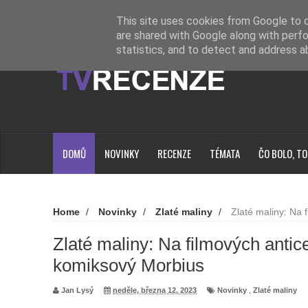
Novinky
Loading...
This site uses cookies from Google to de
are shared with Google along with perfo
statistics, and to detect and address a
DOMŮ
NOVINKY
RECENZE
TÉMATA
ČO BOLO, TO
Home
/
Novinky
/
Zlaté maliny
/
Zlaté maliny: Na 
komiksový Morbius
Zlaté maliny: Na filmových anti
komiksový Morbius
Jan Lysý
neděle, března 12, 2023
Novinky
,
Zlaté maliny