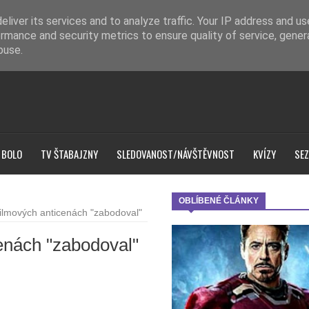
liver its services and to analyze traffic. Your IP address and u
rmance and security metrics to ensure quality of service, gene
buse.
 BOLO
TV ŠTABAJZNY
SLEDOVANOST/NÁVŠTĚVNOST
KVÍZY
SEZ
OBLÍBENÉ ČLÁNKY
filmových anticenách "zabodoval"
cenách "zabodoval"