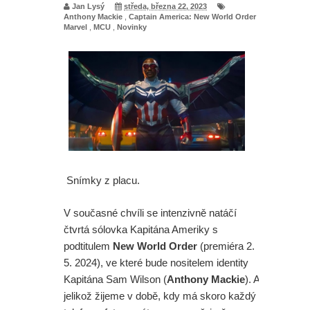
Jan Lysý
středa, března 22, 2023
Anthony Mackie
,
Captain America: New World Order
,
Marvel
,
MCU
,
Novinky
Snímky z placu.
V současné chvíli se intenzivně natáčí
čtvrtá sólovka Kapitána Ameriky s
podtitulem
New World Order
(premiéra 2.
5. 2024), ve které bude nositelem identity
Kapitána Sam Wilson (
Anthony Mackie
). A
jelikož žijeme v době, kdy má skoro každý