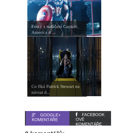
Fotky z natáčení Captain
America 4 ...
Co říká Patrick Stewart na
návrat d...
FACEBOOK
GOOGLE+
OVÉ
KOMENTÁŘE
KOMENTÁŘE