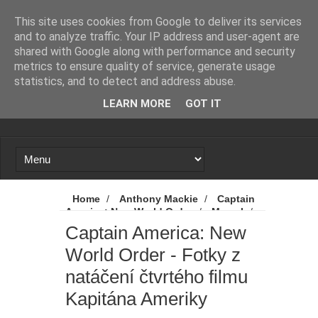
Novinky
Loading...
This site uses cookies from Google to deliver its services
and to analyze traffic. Your IP address and user-agent are
shared with Google along with performance and security
metrics to ensure quality of service, generate usage
statistics, and to detect and address abuse.
LEARN MORE
GOT IT
Home
/
Anthony Mackie
/
Captain
America: New World Order
/
Marvel
/
MCU
/
Novinky
/
Captain America:
Captain America: New
New World Order - Fotky z natáčení čtvrtého
World Order - Fotky z
filmu Kapitána Ameriky
natáčení čtvrtého filmu
Kapitána Ameriky