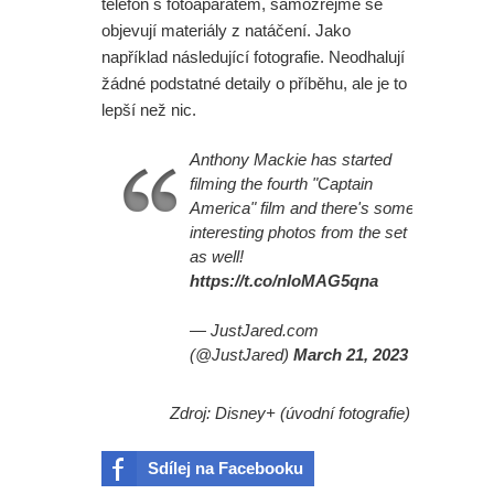
telefon s fotoaparátem, samozřejmě se
objevují materiály z natáčení. Jako
například následující fotografie. Neodhalují
žádné podstatné detaily o příběhu, ale je to
lepší než nic.
Anthony Mackie has started
filming the fourth "Captain
America" film and there's some
interesting photos from the set
as well!
https://t.co/nloMAG5qna
— JustJared.com
(@JustJared)
March 21, 2023
Zdroj: Disney+ (úvodní fotografie)
Sdílej na Facebooku