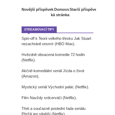
Novější příspěvek
Domovs
Starší příspěvek
ká stránka
STREAMOVACÍ TIPY
Spin-off k Teorii velkého třesku Jak Stuart
nezachránil vesmír (HBO Max).
Hvězdně obsazená komedie 72 hodin
(Netflix).
Akčně-komediální seriál Jízda o život
(Amazon).
Mystický seriál Východní palác (Netflix).
Film Navždy srdcerváči (Netflix).
Třetí a současně poslední řada seriálu
Přežijí jen silnější (Netflix).