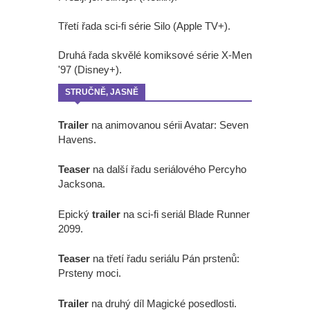
Třetí řada sci-fi série Silo (Apple TV+).
Druhá řada skvělé komiksové série X-Men
'97 (Disney+).
STRUČNĚ, JASNĚ
Trailer
na animovanou sérii Avatar: Seven
Havens.
Teaser
na další řadu seriálového Percyho
Jacksona.
Epický
trailer
na sci-fi seriál Blade Runner
2099.
Teaser
na třetí řadu seriálu Pán prstenů:
Prsteny moci.
Trailer
na druhý díl Magické posedlosti.