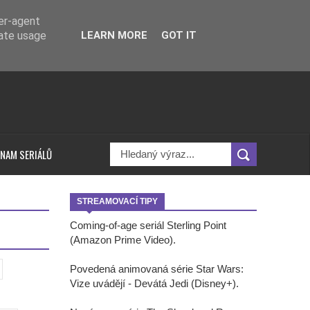
ser-agent
rate usage
LEARN MORE
GOT IT
NAM SERIÁLŮ
STREAMOVACÍ TIPY
Coming-of-age seriál Sterling Point
(Amazon Prime Video).
Povedená animovaná série Star Wars:
Vize uvádějí - Devátá Jedi (Disney+).