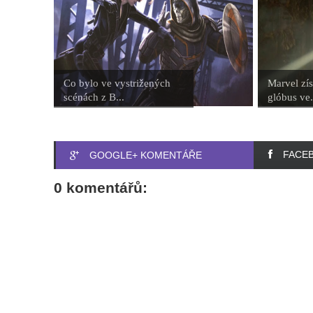
Co bylo ve vystrižených
Marvel zís
scénách z B...
glóbus ve.
FACE
GOOGLE+ KOMENTÁŘE
0 komentářů: