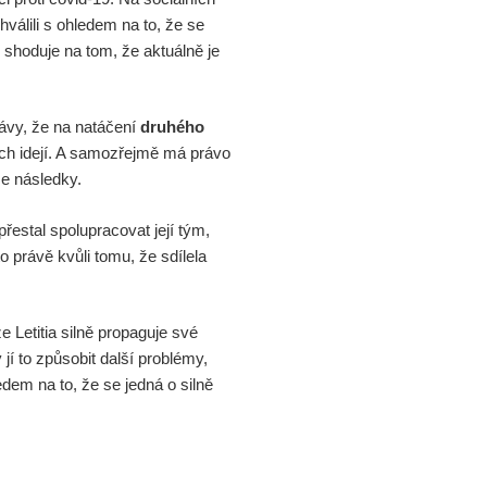
hválili s ohledem na to, že se
e shoduje na tom, že aktuálně je
rávy, že na natáčení
druhého
ích idejí. A samozřejmě má právo
ese následky.
řestal spolupracovat její tým,
to právě kvůli tomu, že sdílela
e Letitia silně propaguje své
í to způsobit další problémy,
edem na to, že se jedná o silně