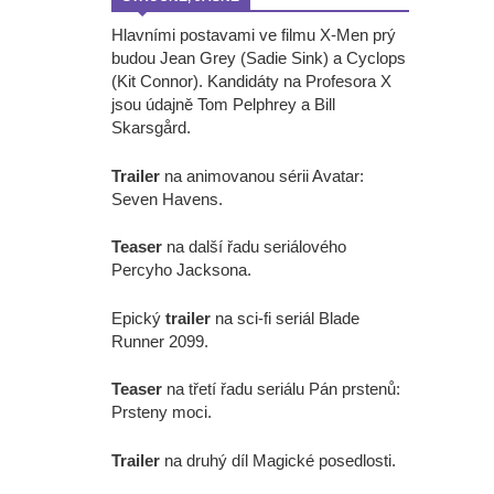
Hlavními postavami ve filmu X-Men prý
budou Jean Grey (Sadie Sink) a Cyclops
(Kit Connor). Kandidáty na Profesora X
jsou údajně Tom Pelphrey a Bill
Skarsgård.
Trailer
na animovanou sérii Avatar:
Seven Havens.
Teaser
na další řadu seriálového
Percyho Jacksona.
Epický
trailer
na sci-fi seriál Blade
Runner 2099.
Teaser
na třetí řadu seriálu Pán prstenů:
Prsteny moci.
Trailer
na druhý díl Magické posedlosti.