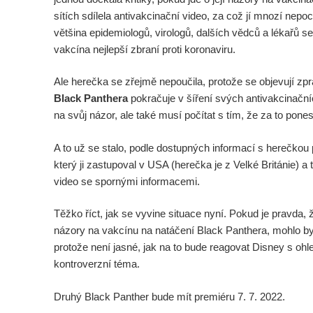
sítích sdílela antivakcinační video, za což jí mnozí nepoc
většina epidemiologů, virologů, dalších vědců a lékařů s
vakcína nejlepší zbraní proti koronaviru.
Ale herečka se zřejmě nepoučila, protože se objevují zp
Black Panthera
pokračuje v šíření svých antivakcinačn
na svůj názor, ale také musí počítat s tím, že za to pon
A to už se stalo, podle dostupných informací s herečkou p
který ji zastupoval v USA (herečka je z Velké Británie) a 
video se spornými informacemi.
Těžko říct, jak se vyvine situace nyní. Pokud je pravda, ž
názory na vakcínu na natáčení Black Panthera, mohlo by j
protože není jasné, jak na to bude reagovat Disney s ohl
kontroverzní téma.
Druhý Black Panther bude mít premiéru 7. 7. 2022.