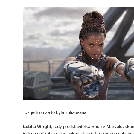
Už jednou za to byla kritizována.
Letitia Wright
, tedy představitelka Shuri v Marvelovské
jednou dočkala kritiky, pokud jde o její názory na vakcina