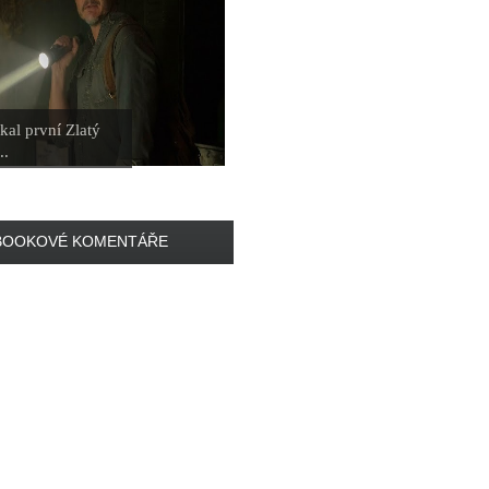
kal první Zlatý
..
BOOKOVÉ KOMENTÁŘE