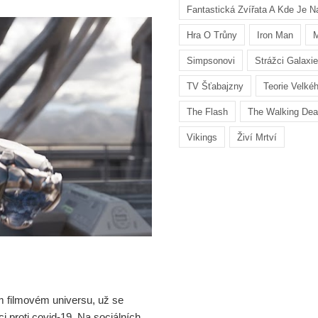
Fantastická Zvířata A Kde Je Na
Hra O Trůny
Iron Man
M
Simpsonovi
Strážci Galaxie
TV Šťabajzny
Teorie Velké
The Flash
The Walking De
Vikings
Živí Mrtví
m filmovém universu, už se
ci proti covid-19. Na sociálních