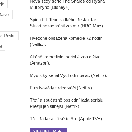
Nová sexy série The Shards od Ryana
jít
Murphyho (Disney+).
arvel
Spin-off k Teorii velkého třesku Jak
Stuart nezachránil vesmír (HBO Max).
ho Třesku
Hvězdně obsazená komedie 72 hodin
(Netflix).
ad
Akčně-komediální seriál Jízda o život
(Amazon).
Mystický seriál Východní palác (Netflix).
Film Navždy srdcerváči (Netflix).
Třetí a současně poslední řada seriálu
Přežijí jen silnější (Netflix).
Třetí řada sci-fi série Silo (Apple TV+).
STRUČNĚ, JASNĚ