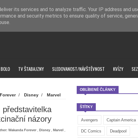
liver its services and to analyze traffic. Your IP address and u
rmance and security metrics to ensure quality of service, gene
buse.
 BOLO
TV ŠTABAJZNY
SLEDOVANOST/NÁVŠTĚVNOST
KVÍZY
SEZ
OBLÍBENÉ ČLÁNKY
Forever
/
Disney
/
Marvel
lka Shuri prý na natáčení šíří
 představitelka
ŠTÍTKY
kcinační názory
Avengers
Captain America
ther: Wakanda Forever
,
Disney
,
Marvel
,
DC Comics
Deadpool