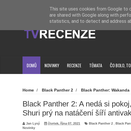
Novinky
Loading...
This site uses cookies from Google to de
are shared with Google along with perfo
statistics, and to detect and address a
DOMŮ
NOVINKY
RECENZE
TÉMATA
ČO BOLO, TO
Home
/
Black Panther 2
/
Black Panther: Wakanda 
/
Novinky
/
Black Panther 2: A nedá si pokoj, představite
antivakcinační názory
Black Panther 2: A nedá si pokoj,
Shuri prý na natáčení šíří antiva
Jan Lysý
čtvrtek, října 07, 2021
Black Panther 2
,
Black Pan
Novinky