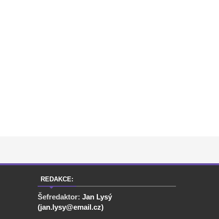
REDAKCE:
Šefredaktor:
Jan Lysý
(jan.lysy@email.cz)