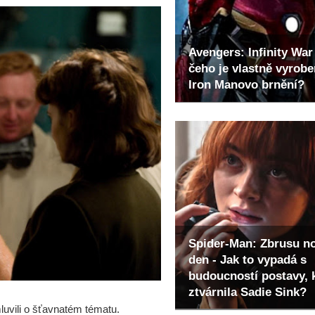
Avengers: Infinity War 
čeho je vlastně vyrob
Iron Manovo brnění?
Spider-Man: Zbrusu n
den - Jak to vypadá s
budoucností postavy, 
ztvárnila Sadie Sink?
uvili o šťavnatém tématu.