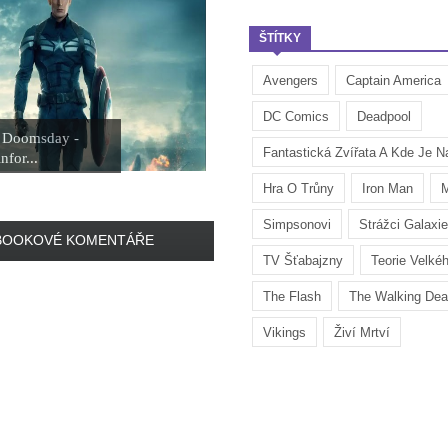
ŠTÍTKY
Avengers
Captain America
DC Comics
Deadpool
 Doomsday -
Fantastická Zvířata A Kde Je Na
nfor...
Hra O Trůny
Iron Man
M
Simpsonovi
Strážci Galaxie
BOOKOVÉ KOMENTÁŘE
TV Šťabajzny
Teorie Velké
The Flash
The Walking De
Vikings
Živí Mrtví