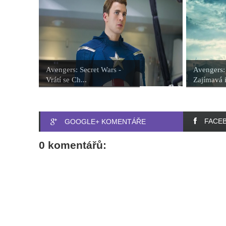
Avengers: Secret Wars -
Avengers:
Vrátí se Ch...
Zajímavá i
FACE
GOOGLE+ KOMENTÁŘE
0 komentářů: