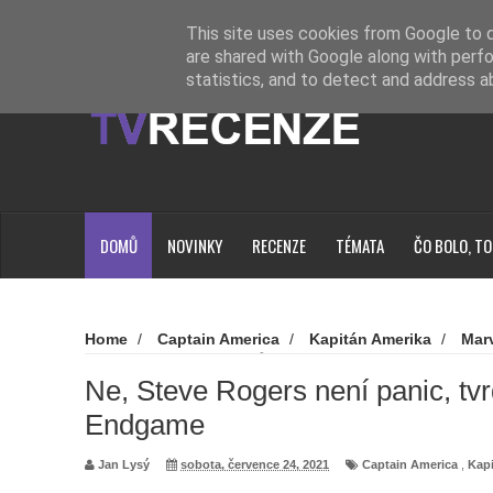
Novinky
Loading...
This site uses cookies from Google to de
are shared with Google along with perfo
statistics, and to detect and address a
DOMŮ
NOVINKY
RECENZE
TÉMATA
ČO BOLO, TO
Home
/
Captain America
/
Kapitán Amerika
/
Mar
Rogers není panic, tvrdí tvůrci Avengers: Endgame
Ne, Steve Rogers není panic, tvr
Endgame
Jan Lysý
sobota, července 24, 2021
Captain America
,
Kap