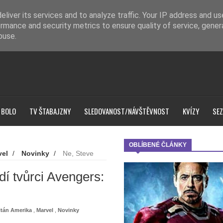
liver its services and to analyze traffic. Your IP address and u
rmance and security metrics to ensure quality of service, gene
buse.
 BOLO
TV ŠTABAJZNY
SLEDOVANOST/NÁVŠTĚVNOST
KVÍZY
SEZ
OBLÍBENÉ ČLÁNKY
vel
/
Novinky
/
Ne, Steve
dí tvůrci Avengers:
itán Amerika
,
Marvel
,
Novinky