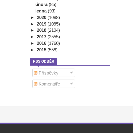
února
(85)
ledna
(93)
►
2020
(1088)
►
2019
(1095)
►
2018
(2194)
►
2017
(2555)
►
2016
(1760)
►
2015
(558)
RSS ODBĚR
Příspěvky
Komentáře