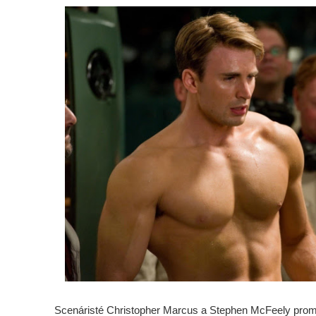
Scenáristé Christopher Marcus a Stephen McFeely proml