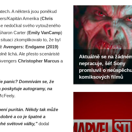
atech. A některá jsou poněkud
ogers/Kapitán Amerika (
Chris
ve) se nedočkal svého vytouženého
 Sharon Carter (
Emily VanCamp
)
ituaci zkomplikovalo to, že byl
bě
Avengers: Endgame (2019)
lně lichá. Ale přesto scenáristé
Aktuálně se na žádné
 Avengers
Christopher Marcus
a
nepracuje, šéf Sony
promluvil o neúspěch
komiksových filmů
že je panic? Domnívám se, že
a poskytuje autogramy, na
cFeely.
 není puritán. Někdy tak může
 dobré a co je špatné a
uhé světové války,"
dodal