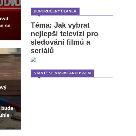
DOPORUČENÝ ČLÁNEK
ovat
Téma: Jak vybrat
ce se
nejlepší televizi pro
sledování filmů a
seriálů
STAŇTE SE NAŠÍM FANOUŠKEM
ový
 bude
uhle