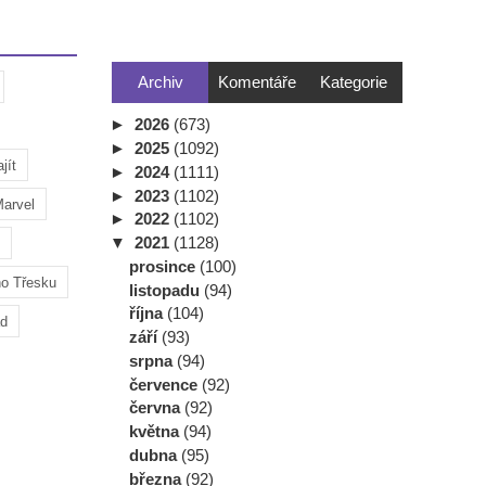
Archiv
Komentáře
Kategorie
►
2026
(673)
►
2025
(1092)
jít
►
2024
(1111)
►
2023
(1102)
arvel
►
2022
(1102)
▼
2021
(1128)
prosince
(100)
ho Třesku
listopadu
(94)
října
(104)
ad
září
(93)
srpna
(94)
července
(92)
června
(92)
května
(94)
dubna
(95)
března
(92)