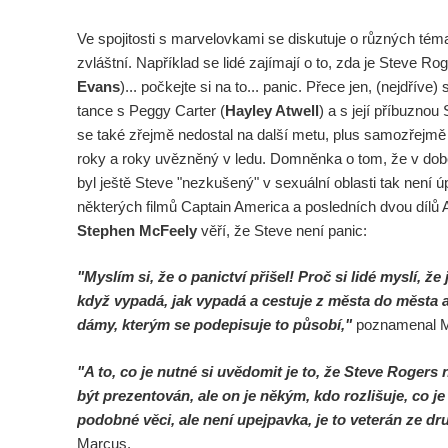
Ve spojitosti s marvelovkami se diskutuje o různých tém
zvláštní. Například se lidé zajímají o to, zda je Steve R
Evans
)... počkejte si na to... panic. Přece jen, (nejdří
tance s Peggy Carter (
Hayley Atwell
) a s její příbuznou
se také zřejmě nedostal na další metu, plus samozřejmě s
roky a roky uvězněný v ledu. Domněnka o tom, že v do
byl ještě Steve "nezkušený" v sexuální oblasti tak není úp
některých filmů Captain America a posledních dvou dílů
Stephen McFeely
věří, že Steve není panic:
"Myslím si, že o panictví přišel! Proč si lidé myslí, 
když vypadá, jak vypadá a cestuje z města do města 
dámy, kterým se podepisuje to působí,"
poznamenal M
"A to, co je nutné si uvědomit je to, že Steve Rogers
být prezentován, ale on je někým, kdo rozlišuje, co je
podobné věci, ale není upejpavka, je to veterán ze dr
Marcus.