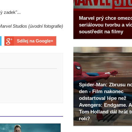
ý zadek"...
Marvel prý chce omez
seriálovou tvorbu a ví
Marvel Studios (úvodní fotografie)
soustředit na filmy
Sdílej na Google+
Spider-Man: Zbrusu n
den - Film nakonec
odstartoval lépe než
Avengers: Endgame. A
Tom Holland dál hrát t
roli?