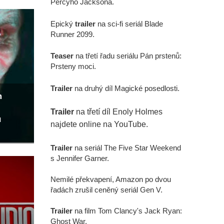
Percyho Jacksona.
Epický
trailer
na sci-fi seriál Blade
Runner 2099.
Teaser
na třetí řadu seriálu Pán prstenů:
Prsteny moci.
Trailer
na druhý díl Magické posedlosti.
m
Trailer
na třetí díl Enoly Holmes
u
najdete online na YouTube.
Trailer
na seriál The Five Star Weekend
s Jennifer Garner.
Nemilé překvapení, Amazon po dvou
řadách zrušil ceněný seriál Gen V.
Trailer
na film Tom Clancy's Jack Ryan:
Ghost War.