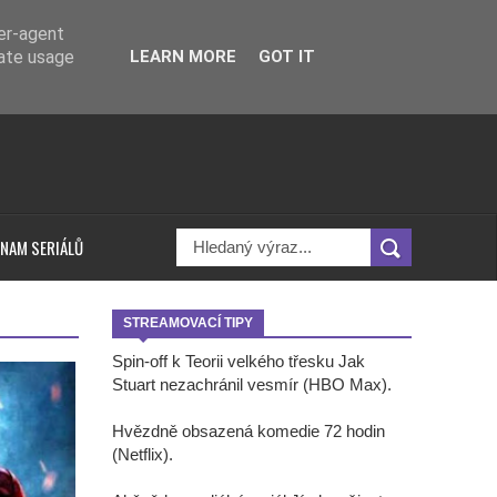
ser-agent
rate usage
LEARN MORE
GOT IT
NAM SERIÁLŮ
STREAMOVACÍ TIPY
Spin-off k Teorii velkého třesku Jak
Stuart nezachránil vesmír (HBO Max).
Hvězdně obsazená komedie 72 hodin
(Netflix).