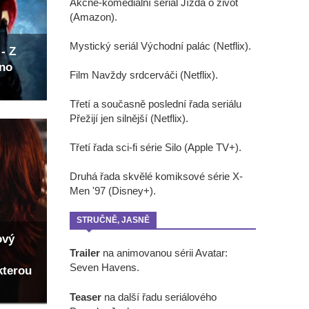
Akčně-komediální seriál Jízda o život
(Amazon).
Mystický seriál Východní palác (Netflix).
- Z
eno
Film Navždy srdcerváči (Netflix).
Třetí a současně poslední řada seriálu
Přežijí jen silnější (Netflix).
Třetí řada sci-fi série Silo (Apple TV+).
Druhá řada skvělé komiksové série X-
Men '97 (Disney+).
STRUČNĚ, JASNĚ
ový
Trailer
na animovanou sérii Avatar:
Seven Havens.
kterou
Teaser
na další řadu seriálového