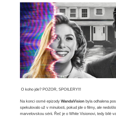
O koho jde? POZOR, SPOILERY!!!
Na konci osmé epizody
WandaVision
byla odhalena post
spekulovalo už v minulosti, pokud jde o filmy, ale nedošlo k
marvelovskou sérii. Řeč je o White Visionovi, tedy bílé v