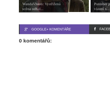
WandaVision: Vystřižená
Punisher p
scéna odhal...
vlastní s...
FACE
GOOGLE+ KOMENTÁŘE
0 komentářů: