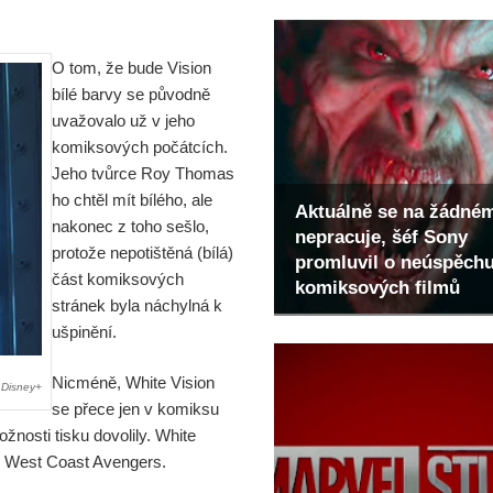
O tom, že bude Vision
bílé barvy se původně
uvažovalo už v jeho
komiksových počátcích.
Jeho tvůrce Roy Thomas
ho chtěl mít bílého, ale
Aktuálně se na žádné
nakonec z toho sešlo,
nepracuje, šéf Sony
protože nepotištěná (bílá)
promluvil o neúspěch
část komiksových
komiksových filmů
stránek byla náchylná k
ušpinění.
Nicméně, White Vision
: Disney+
se přece jen v komiksu
žnosti tisku dovolily. White
su West Coast Avengers.