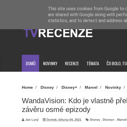
Novinky
Loading...
This site uses cookies from Google to de
are shared with Google along with perfo
statistics, and to detect and address a
DOMŮ
NOVINKY
RECENZE
TÉMATA
ČO BOLO, TO
Home
/
Disney
/
Disney+
/
Marvel
/
Novinky
/
Kdo je vlastně překvapivá postava ze závěru osmé epizody
WandaVision: Kdo je vlastně pře
závěru osmé epizody
Jan Lysý
čtvrtek, března 04, 2021
Disney
,
Disney+
,
Marvel