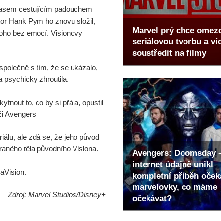
n časem cestujícím padouchem
or Hank Pym ho znovu složil,
Marvel prý chce omez
 toho bez emocí. Visionovy
seriálovou tvorbu a ví
soustředit na filmy
polečně s tím, že se ukázalo,
a psychicky zhroutila.
nout to, co by si přála, opustil
ži Avengers.
iálu, ale zdá se, že jeho původ
braného těla původního Visiona.
Avengers: Doomsday -
internet údajně unikl
daVision.
kompletní příběh oče
marvelovky, co máme
Zdroj: Marvel Studios/Disney+
očekávat?