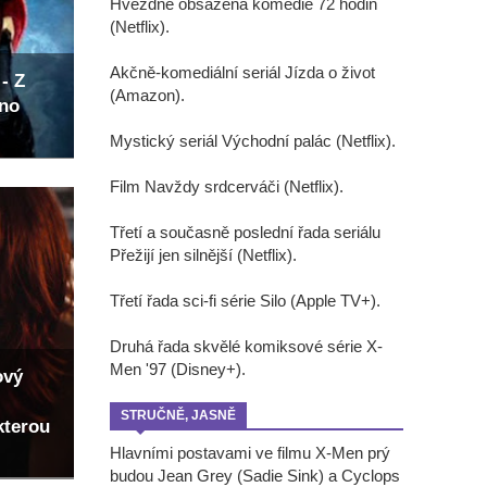
Hvězdně obsazená komedie 72 hodin
(Netflix).
Akčně-komediální seriál Jízda o život
- Z
(Amazon).
eno
Mystický seriál Východní palác (Netflix).
Film Navždy srdcerváči (Netflix).
Třetí a současně poslední řada seriálu
Přežijí jen silnější (Netflix).
Třetí řada sci-fi série Silo (Apple TV+).
Druhá řada skvělé komiksové série X-
Men '97 (Disney+).
ový
STRUČNĚ, JASNĚ
kterou
Hlavními postavami ve filmu X-Men prý
budou Jean Grey (Sadie Sink) a Cyclops