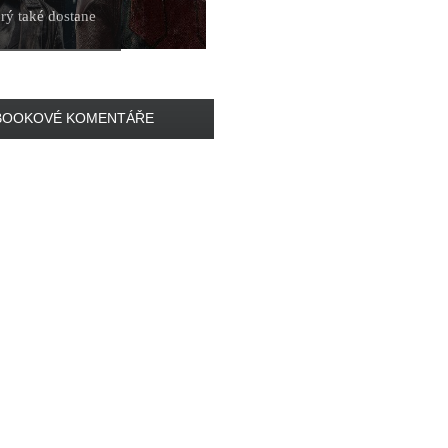
rý také dostane
BOOKOVÉ KOMENTÁŘE