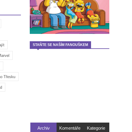
jít
STAŇTE SE NAŠÍM FANOUŠKEM
arvel
ho Třesku
ad
Archiv
Komentáře
Kategorie