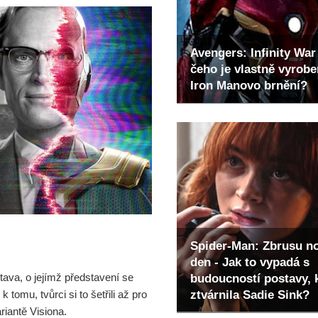
Avengers: Infinity War 
čeho je vlastně vyrob
Iron Manovo brnění?
Spider-Man: Zbrusu n
den - Jak to vypadá s
ava, o jejímž představení se
budoucností postavy, 
ztvárnila Sadie Sink?
 tomu, tvůrci si to šetřili až pro
ariantě Visiona.