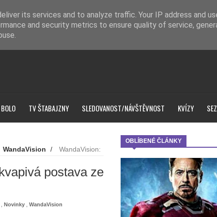
liver its services and to analyze traffic. Your IP address and u
rmance and security metrics to ensure quality of service, gene
buse.
 BOLO
TV ŠTABAJZNY
SLEDOVANOST/NÁVŠTĚVNOST
KVÍZY
SEZ
OBLÍBENÉ ČLÁNKY
WandaVision
/
WandaVision:
kvapivá postava ze
,
Novinky
,
WandaVision