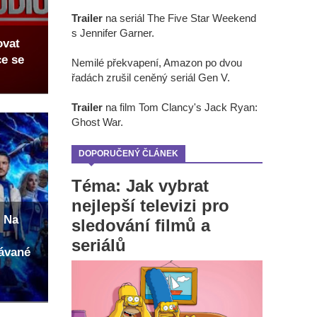
Trailer
na seriál The Five Star Weekend
s Jennifer Garner.
ovat
ce se
Nemilé překvapení, Amazon po dvou
řadách zrušil ceněný seriál Gen V.
Trailer
na film Tom Clancy's Jack Ryan:
Ghost War.
DOPORUČENÝ ČLÁNEK
Téma: Jak vybrat
nejlepší televizi pro
 Na
sledování filmů a
seriálů
kávané