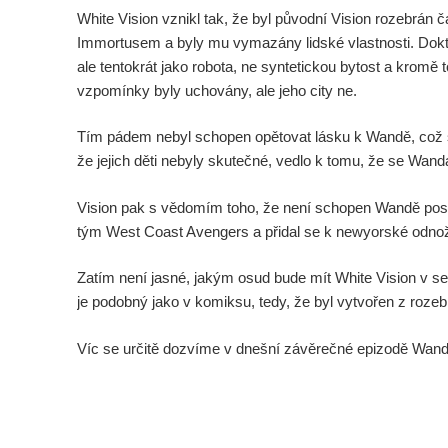
White Vision vznikl tak, že byl původní Vision rozebrá
Immortusem a byly mu vymazány lidské vlastnosti. Dokt
ale tentokrát jako robota, ne syntetickou bytost a kromě
vzpomínky byly uchovány, ale jeho city ne.
Tím pádem nebyl schopen opětovat lásku k Wandě, což s
že jejich děti nebyly skutečné, vedlo k tomu, že se Wand
Vision pak s vědomím toho, že není schopen Wandě poskyt
tým West Coast Avengers a přidal se k newyorské odno
Zatím není jasné, jakým osud bude mít White Vision v ser
je podobný jako v komiksu, tedy, že byl vytvořen z roze
Víc se určitě dozvíme v dnešní závěrečné epizodě Wan