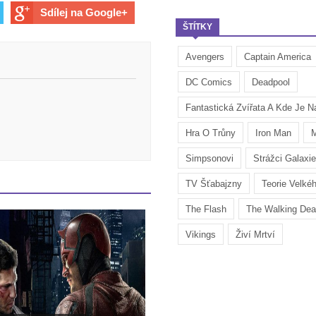
Sdílej na Google+
ŠTÍTKY
Avengers
Captain America
DC Comics
Deadpool
Fantastická Zvířata A Kde Je Na
Hra O Trůny
Iron Man
M
Simpsonovi
Strážci Galaxie
TV Šťabajzny
Teorie Velké
The Flash
The Walking De
Vikings
Živí Mrtví