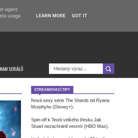
ser-agent
rate usage
LEARN MORE
GOT IT
NAM SERIÁLŮ
STREAMOVACÍ TIPY
Nová sexy série The Shards od Ryana
Murphyho (Disney+).
Spin-off k Teorii velkého třesku Jak
Stuart nezachránil vesmír (HBO Max).