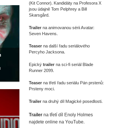
(Kit Connor). Kandidáty na Profesora X
jsou údajně Tom Pelphrey a Bill
Skarsgård.
Trailer
na animovanou sérii Avatar:
Seven Havens.
Teaser
na další řadu seriálového
Percyho Jacksona.
m
Epický
trailer
na sci-fi seriál Blade
u
Runner 2099.
Teaser
na třetí řadu seriálu Pán prstenů:
Prsteny moci.
Trailer
na druhý díl Magické posedlosti.
Trailer
na třetí díl Enoly Holmes
najdete online na YouTube.