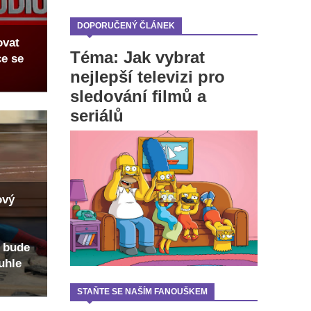
DOPORUČENÝ ČLÁNEK
ovat
Téma: Jak vybrat
ce se
nejlepší televizi pro
sledování filmů a
seriálů
ový
 bude
uhle
STAŇTE SE NAŠÍM FANOUŠKEM