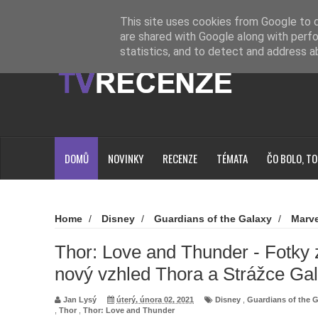
Novinky
Loading...
This site uses cookies from Google to de
are shared with Google along with perfo
statistics, and to detect and address a
DOMŮ
NOVINKY
RECENZE
TÉMATA
ČO BOLO, TO
Home
/
Disney
/
Guardians of the Galaxy
/
Marve
Galaxie
/
Thor
/
Thor: Love and Thunder
/
Thor: L
natáčení ukazují nový vzhled Thora a Strážce Galaxie
Thor: Love and Thunder - Fotky 
nový vzhled Thora a Strážce Gal
Jan Lysý
úterý, února 02, 2021
Disney
,
Guardians of the 
,
Thor
,
Thor: Love and Thunder