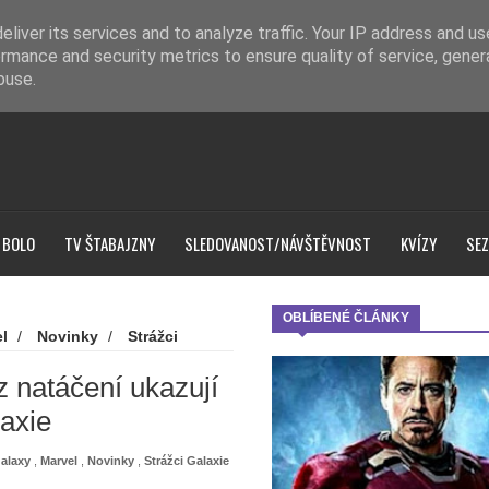
liver its services and to analyze traffic. Your IP address and u
rmance and security metrics to ensure quality of service, gene
buse.
 BOLO
TV ŠTABAJZNY
SLEDOVANOST/NÁVŠTĚVNOST
KVÍZY
SEZ
OBLÍBENÉ ČLÁNKY
l
/
Novinky
/
Strážci
ove and Thunder - Fotky z
z natáčení ukazují
axie
Galaxy
,
Marvel
,
Novinky
,
Strážci Galaxie