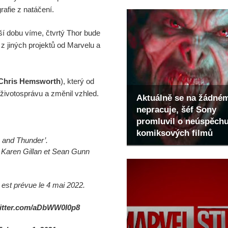
grafie z natáčení.
ší dobu víme, čtvrtý Thor bude
z jiných projektů od Marvelu a
Chris Hemsworth
), který od
životosprávu a změnil vzhled.
Aktuálně se na žádné
nepracuje, šéf Sony
promluvil o neúspěch
komiksových filmů
 and Thunder’.
, Karen Gillan et Sean Gunn
 est prévue le 4 mai 2022.
witter.com/aDbWW0I0p8