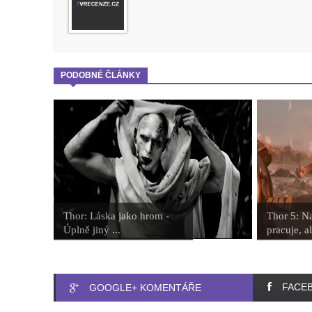
PODOBNÉ ČLÁNKY
Thor: Láska jako hrom -
Thor 5: Na
Úplně jiný ...
pracuje, al
FACE
GOOGLE+ KOMENTÁŘE