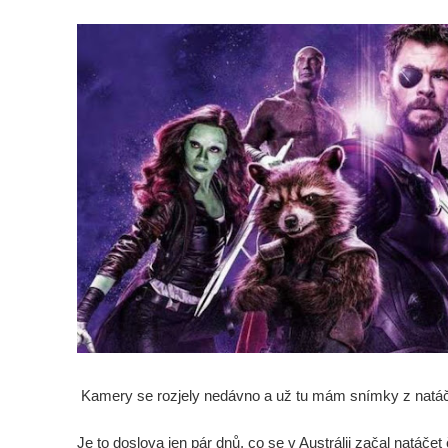
Kamery se rozjely nedávno a už tu mám snímky z natá
Je to doslova jen pár dnů, co se v Austrálii začal natáčet 