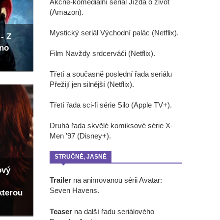
Akčně-komediální seriál Jízda o život
(Amazon).
Mystický seriál Východní palác (Netflix).
- Z
eno
Film Navždy srdcerváči (Netflix).
Třetí a současně poslední řada seriálu
Přežijí jen silnější (Netflix).
Třetí řada sci-fi série Silo (Apple TV+).
Druhá řada skvělé komiksové série X-
Men '97 (Disney+).
STRUČNĚ, JASNĚ
ový
Trailer
na animovanou sérii Avatar:
Seven Havens.
kterou
Teaser
na další řadu seriálového