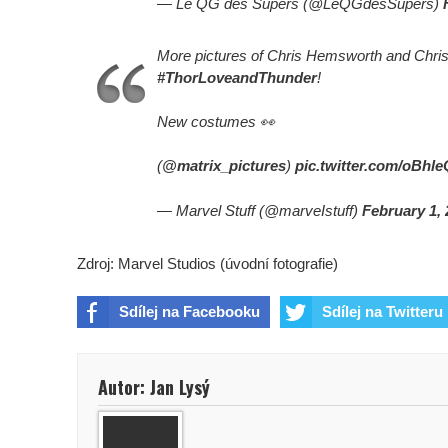
— Le QG des Supers (@LeQGdesSupers)
More pictures of Chris Hemsworth and Chris 
#ThorLoveandThunder
!
New costumes 👀
(
@matrix_pictures
)
pic.twitter.com/oBh
— Marvel Stuff (@marveIstuff)
February 1,
Zdroj: Marvel Studios (úvodní fotografie)
Sdílej na Facebooku
Sdílej na Twitteru
Autor: Jan Lysý