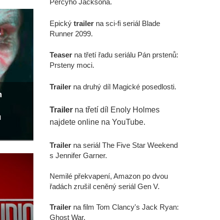
Percyho Jacksona.
Epický
trailer
na sci-fi seriál Blade
Runner 2099.
Teaser
na třetí řadu seriálu Pán prstenů:
Prsteny moci.
Trailer
na druhý díl Magické posedlosti.
m
Trailer
na třetí díl Enoly Holmes
u
najdete online na YouTube.
Trailer
na seriál The Five Star Weekend
s Jennifer Garner.
Nemilé překvapení, Amazon po dvou
řadách zrušil ceněný seriál Gen V.
Trailer
na film Tom Clancy's Jack Ryan:
Ghost War.