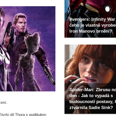
Avengers: Infinity War 
čeho je vlastně vyrob
Iron Manovo brnění?
Spider-Man: Zbrusu n
den - Jak to vypadá s
budoucností postavy, 
čení.
ztvárnila Sadie Sink?
čtvrtý díl Thora s podtitulem