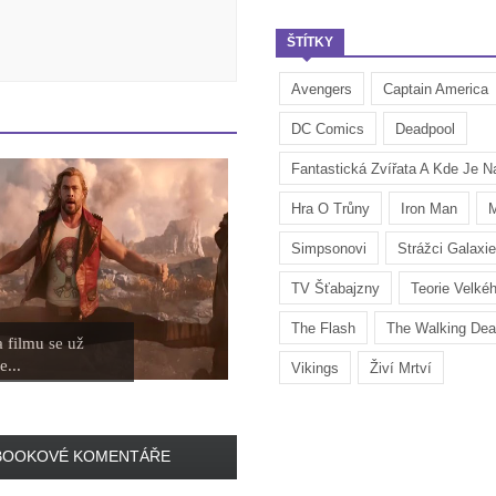
ŠTÍTKY
Avengers
Captain America
DC Comics
Deadpool
Fantastická Zvířata A Kde Je Na
Hra O Trůny
Iron Man
M
Simpsonovi
Strážci Galaxie
TV Šťabajzny
Teorie Velké
The Flash
The Walking De
 filmu se už
e...
Vikings
Živí Mrtví
BOOKOVÉ KOMENTÁŘE