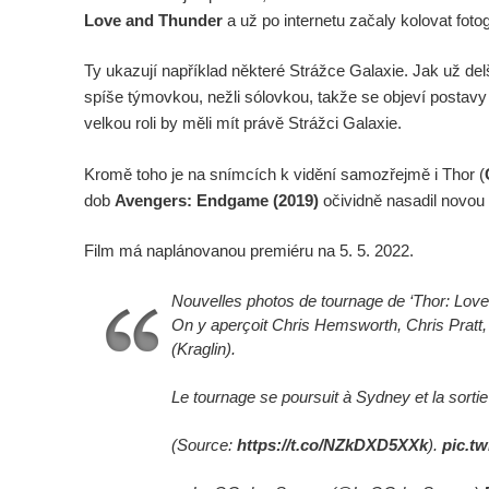
Love and Thunder
a už po internetu začaly kolovat foto
Ty ukazují například některé Strážce Galaxie. Jak už del
spíše týmovkou, nežli sólovkou, takže se objeví postavy 
velkou roli by měli mít právě Strážci Galaxie.
Kromě toho je na snímcích k vidění samozřejmě i Thor (
dob
Avengers: Endgame (2019)
očividně nasadil novou 
Film má naplánovanou premiéru na 5. 5. 2022.
Nouvelles photos de tournage de ‘Thor: Love
On y aperçoit Chris Hemsworth, Chris Pratt
(Kraglin).
Le tournage se poursuit à Sydney et la sortie
(Source:
https://t.co/NZkDXD5XXk
).
pic.t