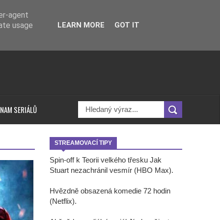
ser-agent
rate usage
LEARN MORE
GOT IT
NAM SERIÁLŮ
STREAMOVACÍ TIPY
Spin-off k Teorii velkého třesku Jak
Stuart nezachránil vesmír (HBO Max).
Hvězdně obsazená komedie 72 hodin
(Netflix).