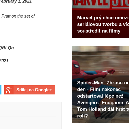
February 1, 2021
Pratt on the set of
Marvel prý chce omez
seriálovou tvorbu a ví
soustředit na filmy
leQRLQq
 2021
Spider-Man: Zbrusu n
den - Film nakonec
Sdílej na Google+
odstartoval lépe než
Avengers: Endgame. A
Tom Holland dál hrát t
roli?