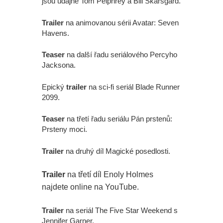
jsou údajně Tom Pelphrey a Bill Skarsgård.
Trailer
na animovanou sérii Avatar: Seven
Havens.
Teaser
na další řadu seriálového Percyho
Jacksona.
Epický
trailer
na sci-fi seriál Blade Runner
2099.
Teaser
na třetí řadu seriálu Pán prstenů:
Prsteny moci.
Trailer
na druhý díl Magické posedlosti.
Trailer
na třetí díl Enoly Holmes
najdete online na YouTube.
Trailer
na seriál The Five Star Weekend s
Jennifer Garner.