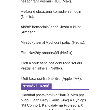
nezachránil vesmír (HBO Max).
Hvězdně obsazená komedie 72 hodin
(Netflix).
Akčně-komediální seriál Jízda o život
(Amazon).
Mystický seriál Východní palác (Netflix).
Film Navždy srdcerváči (Netflix).
Třetí a současně poslední řada seriálu
Přežijí jen silnější (Netflix).
Třetí řada sci-fi série Silo (Apple TV+).
STRUČNĚ, JASNĚ
Hlavními postavami ve filmu X-Men prý
budou Jean Grey (Sadie Sink) a Cyclops
(Kit Connor). Kandidáty na Profesora X