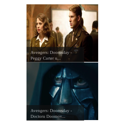
Avengers: Doomsday -
Peggy Carter u...
Avengers: Doomsday -
Doctoru Doomov...