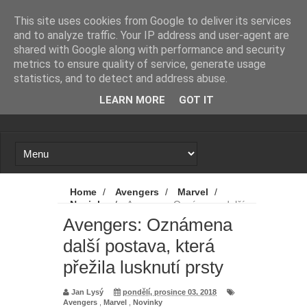
Novinky
Loading...
This site uses cookies from Google to deliver its services
and to analyze traffic. Your IP address and user-agent are
shared with Google along with performance and security
metrics to ensure quality of service, generate usage
statistics, and to detect and address abuse.
LEARN MORE
GOT IT
Home
/
Avengers
/
Marvel
/
Novinky
/
Avengers: Oznámena další
postava, která přežila lusknutí prsty
Avengers: Oznámena
další postava, která
přežila lusknutí prsty
Jan Lysý
pondělí, prosince 03, 2018
Avengers
,
Marvel
,
Novinky