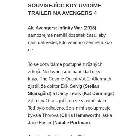
SOUVISEJÍCÍ: KDY UVIDÍME
TRAILER NA AVENGERS 4
Ale
Avengers: Infinity War (2018)
samozřejmě neměli dostatek času, aby
nám dali vědět, kdo všechno zemřel a kdo
ne.
To se dozvídáme postupně z různých
zdrojů. Nedávno jsme například díky
knize The Cosmic Quest Vol. 2: Aftermath
zjistili, že doktor Erik Selvig (
Stellan
Skarsgård
) a Darcy Lewis (
Kat Dennings
)
žijí a snaží se zjistit, co se vlastně stalo.
Teď bylo odhaleno, že s nimi spolupracuje
bývalá Thorova (
Chris Hemsworth
) láska
Jane Foster (
Natalie Portman
).