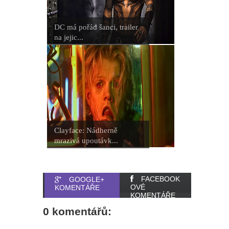
mohl být Dave Bautista.
Přeobsazovat se ale bude i další
DC má pořád šanci, trailer
na jejic...
důležitá postava
Marvel prý chce omezovat
seriálovou tvorbu a více se
soustředit na filmy
Clayface: Nádherně
Wonder Man: Tvůrce prozradil, pro
mrazivá upoutávk...
Marvel zrušil oceňovaný seriál
Budoucnost Scorpiona zní hodně
FACEBOOK
GOOGLE+
OVÉ
KOMENTÁŘE
KOMENTÁŘE
zajímavě
0 komentářů: