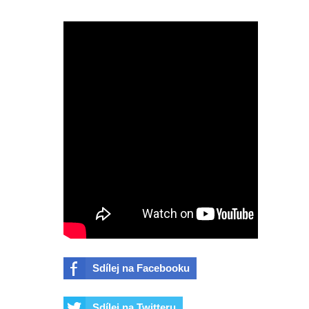
Dvě ochutnávka z DC série
Lanterns. A co mělo být ve
vystřižené scéně ze Spider-Man:
Zbrusu nový den s postavou z
Daredevila?
Aktuálně se na žádném nepracuje,
šéf Sony promluvil o neúspěchu
komiksových filmů
Spider-Man: Zbrusu nový den - Film
Sdílej na Facebooku
nakonec odstartoval lépe než
Avengers: Endgame. A bude Tom
Sdílej na Twitteru