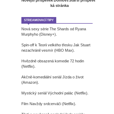
Novější příspěvek
Domovs
Starší příspěvek
ká stránka
STREAMOVACÍ TIPY
Nová sexy série The Shards od Ryana
Murphyho (Disney+).
Spin-off k Teorii velkého třesku Jak Stuart
nezachránil vesmír (HBO Max).
Hvězdně obsazená komedie 72 hodin
(Netflix).
Akčně-komediální seriál Jízda o život
(Amazon).
Mystický seriál Východní palác (Netflix).
Film Navždy srdcerváči (Netflix).