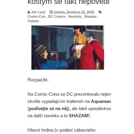
kostým se fakt nepovedl
Mumie 4: Vrátí se další tři postavy z
Jan Lysý
sobota, července 21, 2018
Comic-Con
,
DC Comics
,
Novinky
,
Shazam
,
Trailery
původních filmů
Avatar 4: James Cameron promluvil
o tom, jak to vypadá s budoucností
série
Spider-Man: Zbrusu nový den - Sám
Rozpačité.
šéfu Marvelu je zaskočen tím, jak
Na Comic-Conu se DC prezentovalo nejen
skvěle se filmu vede
skvěle vypadajícím trailerem na
Aquaman
(
podívejte se na něj
), ale také upoutávkou
Spider-Man: Zbrusu nový den -
na další novinku a to
SHAZAM!
.
Opravdu Tom Holland nesnášel
Hlavní hrdina (v podání zábavného