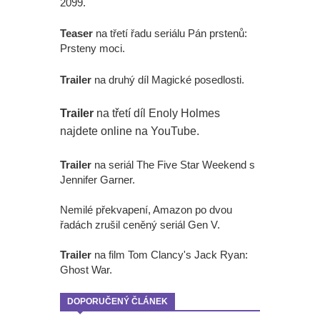
2099.
Teaser
na třetí řadu seriálu Pán prstenů:
Prsteny moci.
Trailer
na druhý díl Magické posedlosti.
Trailer
na třetí díl Enoly Holmes
najdete online na YouTube.
Trailer
na seriál The Five Star Weekend s
Jennifer Garner.
Nemilé překvapení, Amazon po dvou
řadách zrušil ceněný seriál Gen V.
Trailer
na film Tom Clancy's Jack Ryan:
Ghost War.
DOPORUČENÝ ČLÁNEK