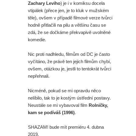
jednu z verzí filmu?
Zachary Leviho
) je i v komiksu docela
vtipálek (přece jen, je to kluk v mužském
Paní Klausová řádí v traileru na
těle), ovšem v případě filmové verze tvůrci
hodně přitlačili na pilu a většinu času se
Šílenou noc 2. A upoutávka na
zdá, že se dočkáme překvapivě uvolněné
komedie.
skvělý Star Wars projekt
Daredevil: Znovuzrození - Skvělá
Nic proti nadhledu, filmům od DC je často
vyčítáno, že právě ten jejich filmům chybí,
herečka z Iron Fista odmítla účast v
ovšem, otázkou je, jestli to tentokrát tvůrci
nepřehnali.
další řadě
Nicméně, pokud se mi opravdu něco
Režisér Spider-Mana odmítl dohled
nelíbilo, tak to je kostým ústřední postavy.
na Avengers. A opravdu se na place
Neustále se mi vybavoval film
Rolničky,
kam se podíváš (1996)
.
Zbrusu nového dne pohyboval
SHAZAM! bude mít premiéru 4. dubna
Jackie Chan?
2019.