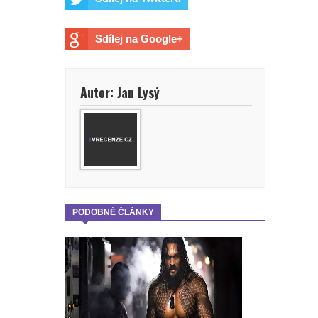
Holland dál hrát tuhle roli?
Sdílej na Google+
Spider-Man: Zbrusu nový den - Lidé
mohou na kina nadávat jak chtějí,
Autor: Jan Lysý
ale jen kina zvládnou jednu věc,
prohlásil šéf Sony v reakci na
úspěch filmu
Spider-Man: Zbrusu nový den - Jak
PODOBNÉ ČLÁNKY
to vypadá s budoucností postavy,
kterou ztvárnila Sadie Sink?
God of War: Novým Kratosem by