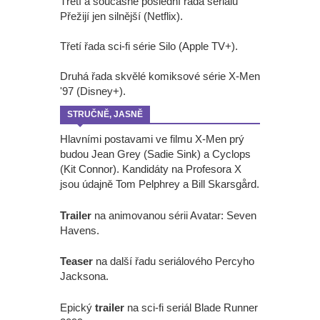
Třetí a současně poslední řada seriálu
Přežijí jen silnější (Netflix).
Třetí řada sci-fi série Silo (Apple TV+).
Druhá řada skvělé komiksové série X-Men
'97 (Disney+).
STRUČNĚ, JASNĚ
Hlavními postavami ve filmu X-Men prý
budou Jean Grey (Sadie Sink) a Cyclops
(Kit Connor). Kandidáty na Profesora X
jsou údajně Tom Pelphrey a Bill Skarsgård.
Trailer
na animovanou sérii Avatar: Seven
Havens.
Teaser
na další řadu seriálového Percyho
Jacksona.
Epický
trailer
na sci-fi seriál Blade Runner