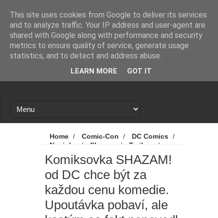
Novinky
Marvel prý přemýšlí, že mladí
This site uses cookies from Google to deliver its services
and to analyze traffic. Your IP address and user-agent are
Avengers nebudou mít seriál, ale
shared with Google along with performance and security
metrics to ensure quality of service, generate usage
film. A stejně by to mohlo být i v
statistics, and to detect and address abuse.
LEARN MORE
GOT IT
případě jiné série
Proč se zase a znovu spekuluje o
návratu Zacka Snydera k DC?
X-Men: Novým Cyclopsem bude
Home
/
Comic-Con
/
DC Comics
/
Novinky
/
Shazam
/
Trailery
/
hvězda Srdcerváčů
Komiksovka SHAZAM! od DC chce být za
Komiksovka SHAZAM!
každou cenu komedie. Upoutávka pobaví,
od DC chce být za
ale kostým se fakt nepovedl
Spider-Man: Zbrusu nový den - Tom
každou cenu komedie.
Holland promluvil od odvážné scéně
Upoutávka pobaví, ale
z filmu. A kdo byl nový přítel MJ?